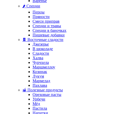
Варенье
🌶️ Специи
Перцы
Пряности
Смеси приправ
Специи и травы
Специи в баночках
Пищевые добавки
🍫 Восточные сладости
Джезерье
В шоколаде
Сладости
Халва
Чурчхела
Маршмеллоу
Козинак
Лукум
Мармелад
Пахлава
🍯 Полезные продукты
Ореховые пасты
Урбечи
Мёд
Пастила
Напитки