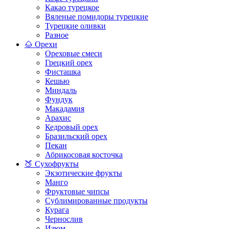
Какао турецкое
Вяленые помидоры турецкие
Турецкие оливки
Разное
🌰 Орехи
Ореховые смеси
Грецкий орех
Фисташка
Кешью
Миндаль
Фундук
Макадамия
Арахис
Кедровый орех
Бразильский орех
Пекан
Абрикосовая косточка
🍑 Сухофрукты
Экзотические фрукты
Манго
Фруктовые чипсы
Сублимированные продукты
Курага
Чернослив
Изюм