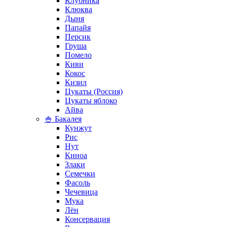
Клубника
Клюква
Дыня
Папайя
Персик
Груша
Помело
Киви
Кокос
Кизил
Цукаты (Россия)
Цукаты яблоко
Айва
🍚 Бакалея
Кунжут
Рис
Нут
Киноа
Злаки
Семечки
Фасоль
Чечевица
Мука
Лён
Консервация