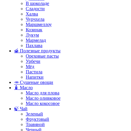
В шоколаде
Сладости
Халва
Чурчхела
Маршмеллоу
Козинак
Лукум
Мармелад
Пахлава
🍯 Полезные продукты
Ореховые пасты
Урбечи
Мёд
Пастила
Напитки
🥕 Сушеные овощи
🧴 Масло
Масло для плова
Масло оливковое
Масло кокосовое
🍃 Чай
Зеленый
Фруктовый
Травяной
Черный