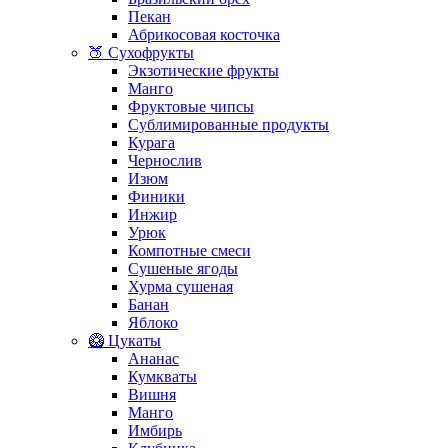
Пекан
Абрикосовая косточка
🍑 Сухофрукты
Экзотические фрукты
Манго
Фруктовые чипсы
Сублимированные продукты
Курага
Чернослив
Изюм
Финики
Инжир
Урюк
Компотные смеси
Сушеные ягоды
Хурма сушеная
Банан
Яблоко
🥝 Цукаты
Ананас
Кумкваты
Вишня
Манго
Имбирь