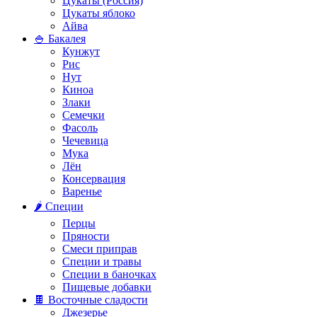
Цукаты (Россия)
Цукаты яблоко
Айва
🍚 Бакалея
Кунжут
Рис
Нут
Киноа
Злаки
Семечки
Фасоль
Чечевица
Мука
Лён
Консервация
Варенье
🌶️ Специи
Перцы
Пряности
Смеси приправ
Специи и травы
Специи в баночках
Пищевые добавки
🍫 Восточные сладости
Джезерье