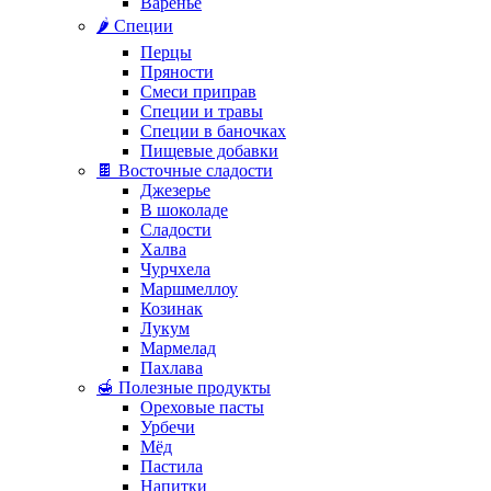
Варенье
🌶️ Специи
Перцы
Пряности
Смеси приправ
Специи и травы
Специи в баночках
Пищевые добавки
🍫 Восточные сладости
Джезерье
В шоколаде
Сладости
Халва
Чурчхела
Маршмеллоу
Козинак
Лукум
Мармелад
Пахлава
🍯 Полезные продукты
Ореховые пасты
Урбечи
Мёд
Пастила
Напитки