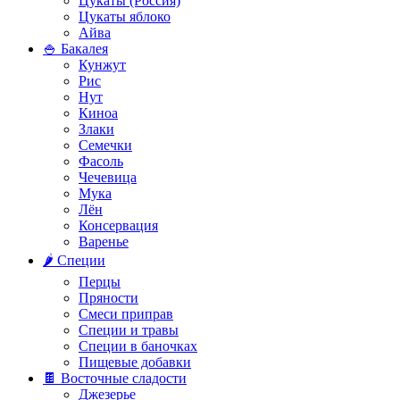
Цукаты (Россия)
Цукаты яблоко
Айва
🍚 Бакалея
Кунжут
Рис
Нут
Киноа
Злаки
Семечки
Фасоль
Чечевица
Мука
Лён
Консервация
Варенье
🌶️ Специи
Перцы
Пряности
Смеси приправ
Специи и травы
Специи в баночках
Пищевые добавки
🍫 Восточные сладости
Джезерье