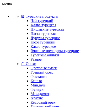
Меню
🕌 Турецкие продукты
Чай турецкий
Халва турецкая
Пишмание турецкая
Паста турецкая
Лукумы турецкие
Кофе турецкий
Какао турецкое
Вяленые помидоры турецкие
Турецкие оливки
Разное
🌰 Орехи
Ореховые смеси
Грецкий орех
Фисташка
Кешью
Миндаль
Фундук
Макадамия
Арахис
Кедровый орех
Бразильский орех