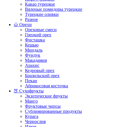
Какао турецкое
Вяленые помидоры турецкие
Турецкие оливки
Разное
🌰 Орехи
Ореховые смеси
Грецкий орех
Фисташка
Кешью
Миндаль
Фундук
Макадамия
Арахис
Кедровый орех
Бразильский орех
Пекан
Абрикосовая косточка
🍑 Сухофрукты
Экзотические фрукты
Манго
Фруктовые чипсы
Сублимированные продукты
Курага
Чернослив
Изюм