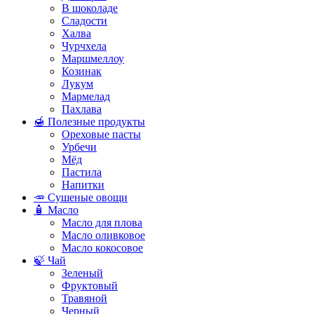
В шоколаде
Сладости
Халва
Чурчхела
Маршмеллоу
Козинак
Лукум
Мармелад
Пахлава
🍯 Полезные продукты
Ореховые пасты
Урбечи
Мёд
Пастила
Напитки
🥕 Сушеные овощи
🧴 Масло
Масло для плова
Масло оливковое
Масло кокосовое
🍃 Чай
Зеленый
Фруктовый
Травяной
Черный