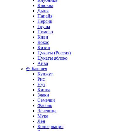
Клубника
Клюква
Дыня
Папайя
Персик
Груша
Помело
Киви
Кокос
Кизил
Цукаты (Россия)
Цукаты яблоко
Айва
🍚 Бакалея
Кунжут
Рис
Нут
Киноа
Злаки
Семечки
Фасоль
Чечевица
Мука
Лён
Консервация