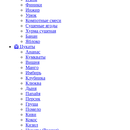
Финики
Инжир
Урюк
Компотные смеси
Сушеные ягоды
Хурма сушеная
Банан
Яблоко
🥝 Цукаты
Ананас
Кумкваты
Вишня
Манго
Имбирь
Клубника
Клюква
Дыня
Папайя
Персик
Груша
Помело
Киви
Кокос
Кизил