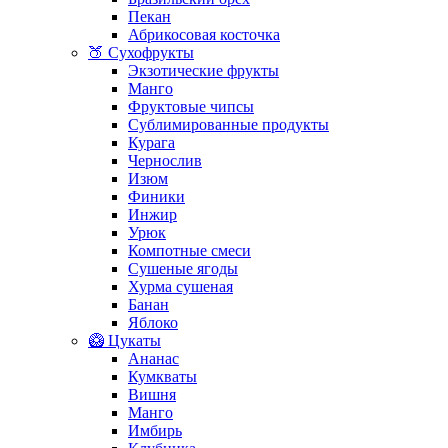
Пекан
Абрикосовая косточка
🍑 Сухофрукты
Экзотические фрукты
Манго
Фруктовые чипсы
Сублимированные продукты
Курага
Чернослив
Изюм
Финики
Инжир
Урюк
Компотные смеси
Сушеные ягоды
Хурма сушеная
Банан
Яблоко
🥝 Цукаты
Ананас
Кумкваты
Вишня
Манго
Имбирь