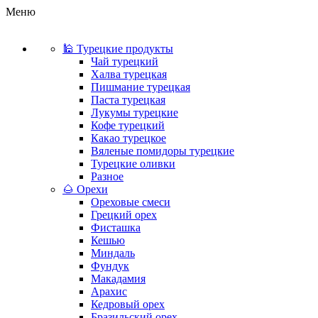
Меню
🕌 Турецкие продукты
Чай турецкий
Халва турецкая
Пишмание турецкая
Паста турецкая
Лукумы турецкие
Кофе турецкий
Какао турецкое
Вяленые помидоры турецкие
Турецкие оливки
Разное
🌰 Орехи
Ореховые смеси
Грецкий орех
Фисташка
Кешью
Миндаль
Фундук
Макадамия
Арахис
Кедровый орех
Бразильский орех