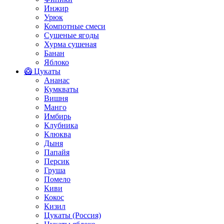
Инжир
Урюк
Компотные смеси
Сушеные ягоды
Хурма сушеная
Банан
Яблоко
🥝 Цукаты
Ананас
Кумкваты
Вишня
Манго
Имбирь
Клубника
Клюква
Дыня
Папайя
Персик
Груша
Помело
Киви
Кокос
Кизил
Цукаты (Россия)