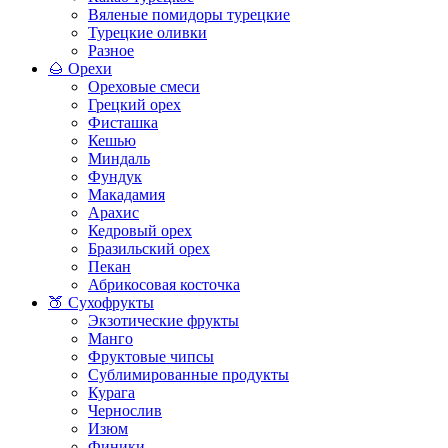
Вяленые помидоры турецкие
Турецкие оливки
Разное
🌰 Орехи
Ореховые смеси
Грецкий орех
Фисташка
Кешью
Миндаль
Фундук
Макадамия
Арахис
Кедровый орех
Бразильский орех
Пекан
Абрикосовая косточка
🍑 Сухофрукты
Экзотические фрукты
Манго
Фруктовые чипсы
Сублимированные продукты
Курага
Чернослив
Изюм
Финики