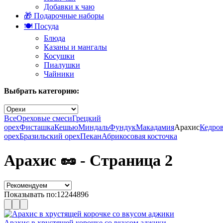
Добавки к чаю
🎁 Подарочные наборы
🍽️ Посуда
Блюда
Казаны и мангалы
Косушки
Пиалушки
Чайники
Выбрать категорию:
Все
Ореховые смеси
Грецкий
орех
Фисташка
Кешью
Миндаль
Фундук
Макадамия
Арахис
Кедро
орех
Бразильский орех
Пекан
Абрикосовая косточка
Арахис 🥜 - Страница 2
Показывать по:
12
24
48
96
Арахис в хрустящей корочке со вкусом аджики