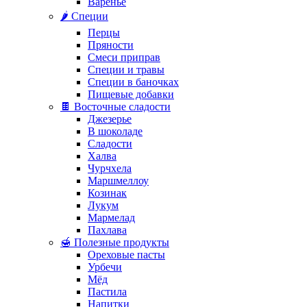
Варенье
🌶️ Специи
Перцы
Пряности
Смеси приправ
Специи и травы
Специи в баночках
Пищевые добавки
🍫 Восточные сладости
Джезерье
В шоколаде
Сладости
Халва
Чурчхела
Маршмеллоу
Козинак
Лукум
Мармелад
Пахлава
🍯 Полезные продукты
Ореховые пасты
Урбечи
Мёд
Пастила
Напитки