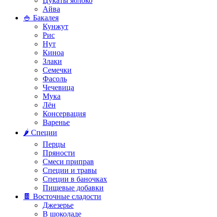
Цукаты яблоко
Айва
🍚 Бакалея
Кунжут
Рис
Нут
Киноа
Злаки
Семечки
Фасоль
Чечевица
Мука
Лён
Консервация
Варенье
🌶️ Специи
Перцы
Пряности
Смеси приправ
Специи и травы
Специи в баночках
Пищевые добавки
🍫 Восточные сладости
Джезерье
В шоколаде