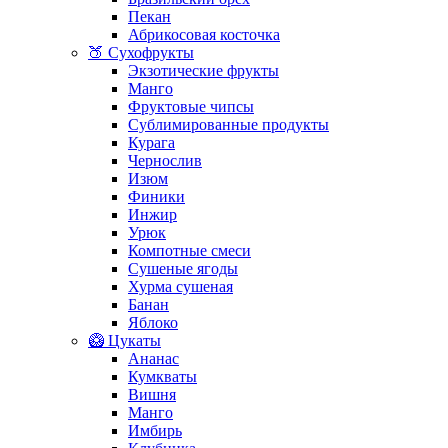
Пекан
Абрикосовая косточка
🍑 Сухофрукты
Экзотические фрукты
Манго
Фруктовые чипсы
Сублимированные продукты
Курага
Чернослив
Изюм
Финики
Инжир
Урюк
Компотные смеси
Сушеные ягоды
Хурма сушеная
Банан
Яблоко
🥝 Цукаты
Ананас
Кумкваты
Вишня
Манго
Имбирь