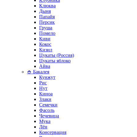
Клубника
Клюква
Дыня
Папайя
Персик
Груша
Помело
Киви
Кокос
Кизил
Цукаты (Россия)
Цукаты яблоко
Айва
🍚 Бакалея
Кунжут
Рис
Нут
Киноа
Злаки
Семечки
Фасоль
Чечевица
Мука
Лён
Консервация