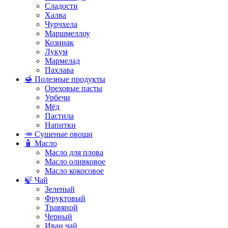
Сладости
Халва
Чурчхела
Маршмеллоу
Козинак
Лукум
Мармелад
Пахлава
🍯 Полезные продукты
Ореховые пасты
Урбечи
Мёд
Пастила
Напитки
🥕 Сушеные овощи
🧴 Масло
Масло для плова
Масло оливковое
Масло кокосовое
🍃 Чай
Зеленый
Фруктовый
Травяной
Черный
Иван чай