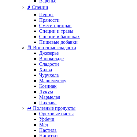
Варенье
🌶️ Специи
Перцы
Пряности
Смеси приправ
Специи и травы
Специи в баночках
Пищевые добавки
🍫 Восточные сладости
Джезерье
В шоколаде
Сладости
Халва
Чурчхела
Маршмеллоу
Козинак
Лукум
Мармелад
Пахлава
🍯 Полезные продукты
Ореховые пасты
Урбечи
Мёд
Пастила
Напитки