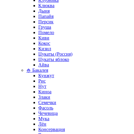
Клубника
Клюква
Дыня
Папайя
Персик
Груша
Помело
Киви
Кокос
Кизил
Цукаты (Россия)
Цукаты яблоко
Айва
🍚 Бакалея
Кунжут
Рис
Нут
Киноа
Злаки
Семечки
Фасоль
Чечевица
Мука
Лён
Консервация