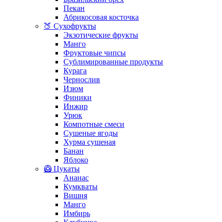
Пекан
Абрикосовая косточка
🍑 Сухофрукты
Экзотические фрукты
Манго
Фруктовые чипсы
Сублимированные продукты
Курага
Чернослив
Изюм
Финики
Инжир
Урюк
Компотные смеси
Сушеные ягоды
Хурма сушеная
Банан
Яблоко
🥝 Цукаты
Ананас
Кумкваты
Вишня
Манго
Имбирь