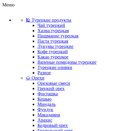
Меню
🕌 Турецкие продукты
Чай турецкий
Халва турецкая
Пишмание турецкая
Паста турецкая
Лукумы турецкие
Кофе турецкий
Какао турецкое
Вяленые помидоры турецкие
Турецкие оливки
Разное
🌰 Орехи
Ореховые смеси
Грецкий орех
Фисташка
Кешью
Миндаль
Фундук
Макадамия
Арахис
Кедровый орех
Бразильский орех