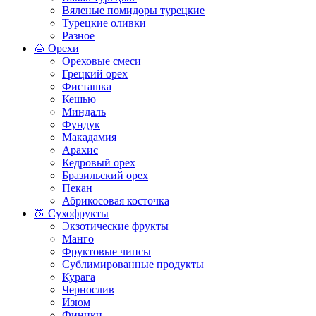
Вяленые помидоры турецкие
Турецкие оливки
Разное
🌰 Орехи
Ореховые смеси
Грецкий орех
Фисташка
Кешью
Миндаль
Фундук
Макадамия
Арахис
Кедровый орех
Бразильский орех
Пекан
Абрикосовая косточка
🍑 Сухофрукты
Экзотические фрукты
Манго
Фруктовые чипсы
Сублимированные продукты
Курага
Чернослив
Изюм
Финики