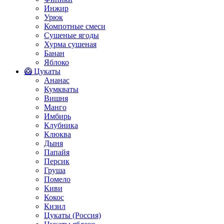
Инжир
Урюк
Компотные смеси
Сушеные ягоды
Хурма сушеная
Банан
Яблоко
🥝 Цукаты
Ананас
Кумкваты
Вишня
Манго
Имбирь
Клубника
Клюква
Дыня
Папайя
Персик
Груша
Помело
Киви
Кокос
Кизил
Цукаты (Россия)