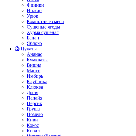
Финики
Инжир
Урюк
Компотные смеси
Сушеные ягоды
Хурма сушеная
Банан
Яблоко
🥝 Цукаты
Ананас
Кумкваты
Вишня
Манго
Имбирь
Клубника
Клюква
Дыня
Папайя
Персик
Груша
Помело
Киви
Кокос
Кизил