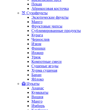
Пекан
Абрикосовая косточка
🍑 Сухофрукты
Экзотические фрукты
Манго
Фруктовые чипсы
Сублимированные продукты
Курага
Чернослив
Изюм
Финики
Инжир
Урюк
Компотные смеси
Сушеные ягоды
Хурма сушеная
Банан
Яблоко
🥝 Цукаты
Ананас
Кумкваты
Вишня
Манго
Имбирь