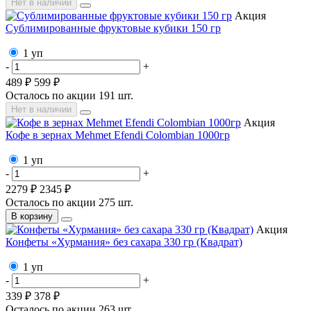
Нет в наличии
Акция
Сублимированные фруктовые кубики 150 гр
1 уп
-
+
489 ₽
599 ₽
Осталось по акции
191
шт.
Нет в наличии
Акция
Кофе в зернах Mehmet Efendi Colombian 1000гр
1 уп
-
+
2279 ₽
2345 ₽
Осталось по акции
275
шт.
В корзину
Акция
Конфеты «Хурмания» без сахара 330 гр (Квадрат)
1 уп
-
+
339 ₽
378 ₽
Осталось по акции
263
шт.