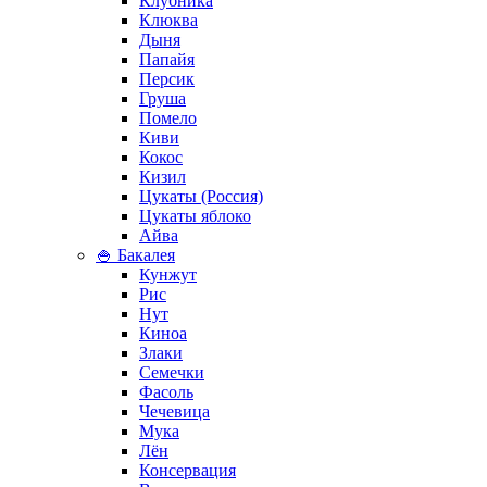
Клубника
Клюква
Дыня
Папайя
Персик
Груша
Помело
Киви
Кокос
Кизил
Цукаты (Россия)
Цукаты яблоко
Айва
🍚 Бакалея
Кунжут
Рис
Нут
Киноа
Злаки
Семечки
Фасоль
Чечевица
Мука
Лён
Консервация