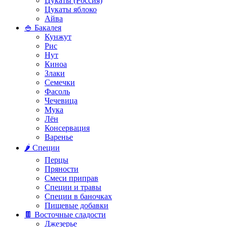
Цукаты (Россия)
Цукаты яблоко
Айва
🍚 Бакалея
Кунжут
Рис
Нут
Киноа
Злаки
Семечки
Фасоль
Чечевица
Мука
Лён
Консервация
Варенье
🌶️ Специи
Перцы
Пряности
Смеси приправ
Специи и травы
Специи в баночках
Пищевые добавки
🍫 Восточные сладости
Джезерье