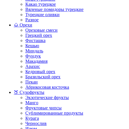
Какао турецкое
Вяленые помидоры турецкие
Турецкие оливки
Разное
🌰 Орехи
Ореховые смеси
Грецкий орех
Фисташка
Кешью
Миндаль
Фундук
Макадамия
Арахис
Кедровый орех
Бразильский орех
Пекан
Абрикосовая косточка
🍑 Сухофрукты
Экзотические фрукты
Манго
Фруктовые чипсы
Сублимированные продукты
Курага
Чернослив
Изюм