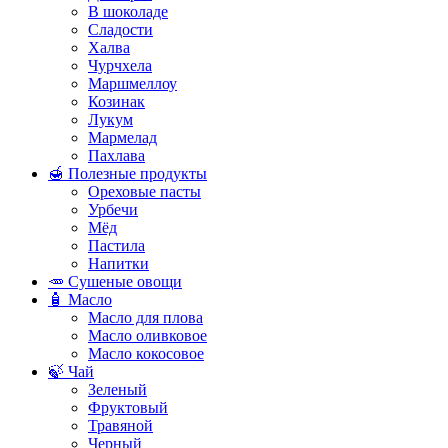
В шоколаде
Сладости
Халва
Чурчхела
Маршмеллоу
Козинак
Лукум
Мармелад
Пахлава
🍯 Полезные продукты
Ореховые пасты
Урбечи
Мёд
Пастила
Напитки
🥕 Сушеные овощи
🧴 Масло
Масло для плова
Масло оливковое
Масло кокосовое
🍃 Чай
Зеленый
Фруктовый
Травяной
Черный