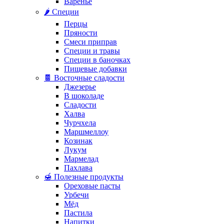
Варенье
🌶️ Специи
Перцы
Пряности
Смеси приправ
Специи и травы
Специи в баночках
Пищевые добавки
🍫 Восточные сладости
Джезерье
В шоколаде
Сладости
Халва
Чурчхела
Маршмеллоу
Козинак
Лукум
Мармелад
Пахлава
🍯 Полезные продукты
Ореховые пасты
Урбечи
Мёд
Пастила
Напитки