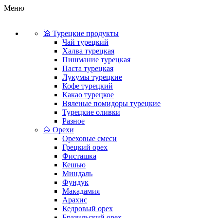
Меню
🕌 Турецкие продукты
Чай турецкий
Халва турецкая
Пишмание турецкая
Паста турецкая
Лукумы турецкие
Кофе турецкий
Какао турецкое
Вяленые помидоры турецкие
Турецкие оливки
Разное
🌰 Орехи
Ореховые смеси
Грецкий орех
Фисташка
Кешью
Миндаль
Фундук
Макадамия
Арахис
Кедровый орех
Бразильский орех