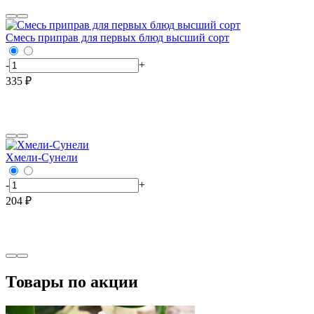
Смесь приправ для первых блюд высший сорт
-
+
335 ₽
Хмели-Сунели
-
+
204 ₽
Товары по акции