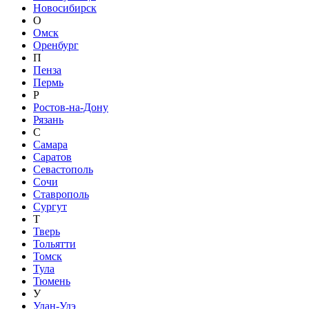
Новосибирск
О
Омск
Оренбург
П
Пенза
Пермь
Р
Ростов-на-Дону
Рязань
С
Самара
Саратов
Севастополь
Сочи
Ставрополь
Сургут
Т
Тверь
Тольятти
Томск
Тула
Тюмень
У
Улан-Удэ