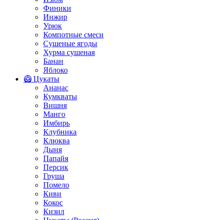
Финики
Инжир
Урюк
Компотные смеси
Сушеные ягоды
Хурма сушеная
Банан
Яблоко
🥝 Цукаты
Ананас
Кумкваты
Вишня
Манго
Имбирь
Клубника
Клюква
Дыня
Папайя
Персик
Груша
Помело
Киви
Кокос
Кизил