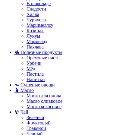
В шоколаде
Сладости
Халва
Чурчхела
Маршмеллоу
Козинак
Лукум
Мармелад
Пахлава
🍯 Полезные продукты
Ореховые пасты
Урбечи
Мёд
Пастила
Напитки
🥕 Сушеные овощи
🧴 Масло
Масло для плова
Масло оливковое
Масло кокосовое
🍃 Чай
Зеленый
Фруктовый
Травяной
Черный