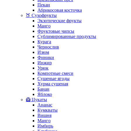
Пекан
Абрикосовая косточка
🍑 Сухофрукты
Экзотические фрукты
Манго
Фруктовые чипсы
Сублимированные продукты
Курага
Чернослив
Изюм
Финики
Инжир
Урюк
Компотные смеси
Сушеные ягоды
Хурма сушеная
Банан
Яблоко
🥝 Цукаты
Ананас
Кумкваты
Вишня
Манго
Имбирь