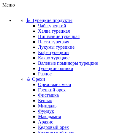
Меню
🕌 Турецкие продукты
Чай турецкий
Халва турецкая
Пишмание турецкая
Паста турецкая
Лукумы турецкие
Кофе турецкий
Какао турецкое
Вяленые помидоры турецкие
Турецкие оливки
Разное
🌰 Орехи
Ореховые смеси
Грецкий орех
Фисташка
Кешью
Миндаль
Фундук
Макадамия
Арахис
Кедровый орех
Бразильский орех