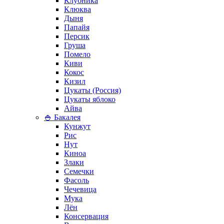
Клубника
Клюква
Дыня
Папайя
Персик
Груша
Помело
Киви
Кокос
Кизил
Цукаты (Россия)
Цукаты яблоко
Айва
🍚 Бакалея
Кунжут
Рис
Нут
Киноа
Злаки
Семечки
Фасоль
Чечевица
Мука
Лён
Консервация