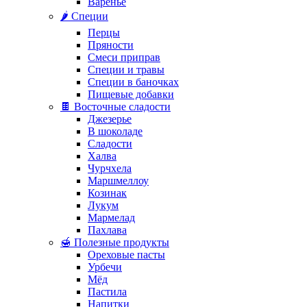
Варенье
🌶️ Специи
Перцы
Пряности
Смеси приправ
Специи и травы
Специи в баночках
Пищевые добавки
🍫 Восточные сладости
Джезерье
В шоколаде
Сладости
Халва
Чурчхела
Маршмеллоу
Козинак
Лукум
Мармелад
Пахлава
🍯 Полезные продукты
Ореховые пасты
Урбечи
Мёд
Пастила
Напитки