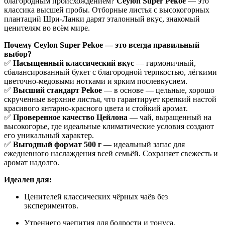
благородным происхождением?
Ceylon Super Pekoe
— это
классика высшей пробы. Отборные листья с высокогорных
плантаций Шри-Ланки дарят эталонный вкус, знакомый
ценителям во всём мире.
Почему Ceylon Super Pekoe — это всегда правильный
выбор?
✅
Насыщенный классический вкус
— гармоничный,
сбалансированный букет с благородной терпкостью, лёгкими
цветочно-медовыми нотками и ярким послевкусием.
✅
Высший стандарт Pekoe
— в основе — цельные, хорошо
скрученные верхние листья, что гарантирует крепкий настой
красивого янтарно-красного цвета и стойкий аромат.
✅
Проверенное качество Цейлона
— чай, выращенный на
высокогорье, где идеальные климатические условия создают
его уникальный характер.
✅
Выгодный формат 500 г
— идеальный запас для
ежедневного наслаждения всей семьёй. Сохраняет свежесть и
аромат надолго.
Идеален для:
Ценителей классических чёрных чаёв без
экспериментов.
Утреннего чаепития для бодрости и тонуса.