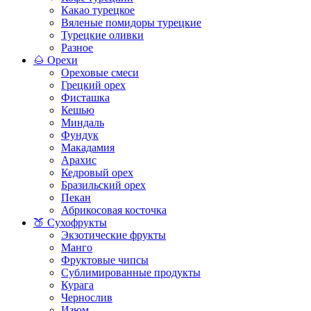
Какао турецкое
Вяленые помидоры турецкие
Турецкие оливки
Разное
🌰 Орехи
Ореховые смеси
Грецкий орех
Фисташка
Кешью
Миндаль
Фундук
Макадамия
Арахис
Кедровый орех
Бразильский орех
Пекан
Абрикосовая косточка
🍑 Сухофрукты
Экзотические фрукты
Манго
Фруктовые чипсы
Сублимированные продукты
Курага
Чернослив
Изюм