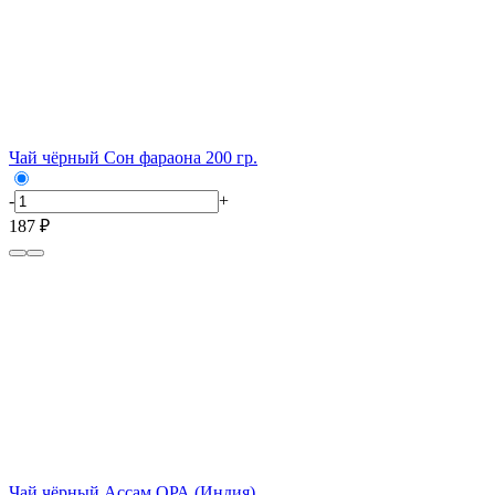
Чай чёрный Сон фараона 200 гр.
-
+
187 ₽
Чай чёрный Ассам ОРА (Индия)