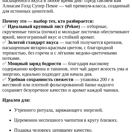
насыщенного вкуса в любое время дня? Представляем вам
Алиасам Голд Супер Пекое — чай премиум-класса, созданный
для истинных ценителей.
Почему это — выбор тех, кто разбирается:
✅
Идеальный крупный лист (Pekoe)
— отборные,
скрученные типсы (почки) и молодые листочки обеспечивают
яркий, многогранный вкус и стойкий аромат.
✅
Золотой стандарт вкуса
— настой получается крепким,
насыщенным янтарно-красным цветом, с благородной
терпкостью, без горечи и с лёгкими медово-цветочными
нотками.
✅
Мощный заряд бодрости
— благодаря высокому
содержанию кофеина и танинов, этот чай дарит ясность ума и
энергию, идеально подходит для начала дня.
✅
Удобная сохранность свежести
— упаковка 200 г в
жестяной или плотной фольгированной банке надолго
сохраняет безупречное качество и аромат каждой чаинки.
Идеален для:
Утреннего ритуала, заряжающего энергией.
Церемонии неспешного чаепития в кругу близких.
Подарка человеку, ценящему качество.