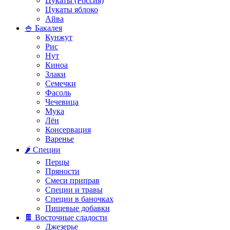
Цукаты (Россия)
Цукаты яблоко
Айва
🍚 Бакалея
Кунжут
Рис
Нут
Киноа
Злаки
Семечки
Фасоль
Чечевица
Мука
Лён
Консервация
Варенье
🌶️ Специи
Перцы
Пряности
Смеси приправ
Специи и травы
Специи в баночках
Пищевые добавки
🍫 Восточные сладости
Джезерье