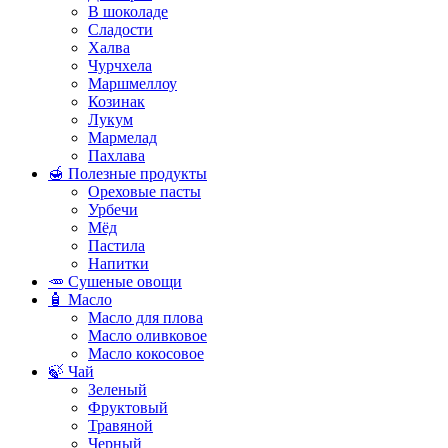
В шоколаде
Сладости
Халва
Чурчхела
Маршмеллоу
Козинак
Лукум
Мармелад
Пахлава
🍯 Полезные продукты
Ореховые пасты
Урбечи
Мёд
Пастила
Напитки
🥕 Сушеные овощи
🧴 Масло
Масло для плова
Масло оливковое
Масло кокосовое
🍃 Чай
Зеленый
Фруктовый
Травяной
Черный