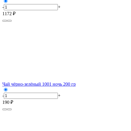
-
+
1172 ₽
Чай чёрно-зелёный 1001 ночь 200 гр
-
+
190 ₽