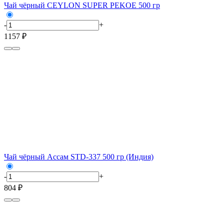
Чай чёрный CEYLON SUPER PEKOE 500 гр
-
+
1157 ₽
Чай чёрный Ассам STD-337 500 гр (Индия)
-
+
804 ₽