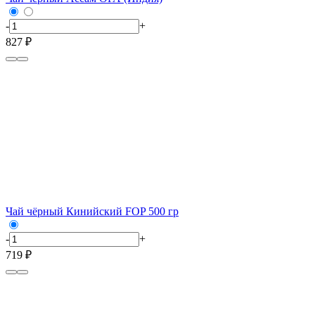
-
+
827 ₽
Чай чёрный Кинийский FOP 500 гр
-
+
719 ₽