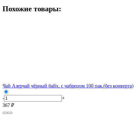
Похожие товары:
Чай Азерчай чёрный байх. с чабрецом 100 пак.(без конверта)
-
+
367 ₽