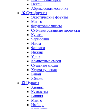
Пекан
Абрикосовая косточка
🍑 Сухофрукты
Экзотические фрукты
Манго
Фруктовые чипсы
Сублимированные продукты
Курага
Чернослив
Изюм
Финики
Инжир
Урюк
Компотные смеси
Сушеные ягоды
Хурма сушеная
Банан
Яблоко
🥝 Цукаты
Ананас
Кумкваты
Вишня
Манго
Имбирь