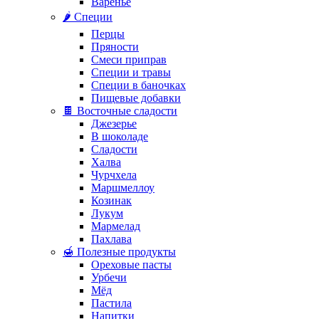
Варенье
🌶️ Специи
Перцы
Пряности
Смеси приправ
Специи и травы
Специи в баночках
Пищевые добавки
🍫 Восточные сладости
Джезерье
В шоколаде
Сладости
Халва
Чурчхела
Маршмеллоу
Козинак
Лукум
Мармелад
Пахлава
🍯 Полезные продукты
Ореховые пасты
Урбечи
Мёд
Пастила
Напитки