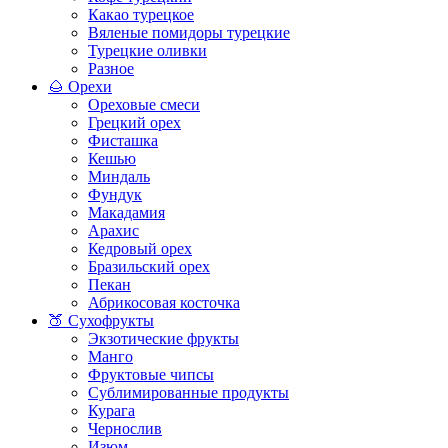
Какао турецкое
Вяленые помидоры турецкие
Турецкие оливки
Разное
🌰 Орехи
Ореховые смеси
Грецкий орех
Фисташка
Кешью
Миндаль
Фундук
Макадамия
Арахис
Кедровый орех
Бразильский орех
Пекан
Абрикосовая косточка
🍑 Сухофрукты
Экзотические фрукты
Манго
Фруктовые чипсы
Сублимированные продукты
Курага
Чернослив
Изюм