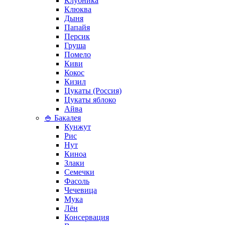
Клубника
Клюква
Дыня
Папайя
Персик
Груша
Помело
Киви
Кокос
Кизил
Цукаты (Россия)
Цукаты яблоко
Айва
🍚 Бакалея
Кунжут
Рис
Нут
Киноа
Злаки
Семечки
Фасоль
Чечевица
Мука
Лён
Консервация