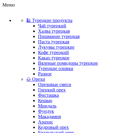
Меню
🕌 Турецкие продукты
Чай турецкий
Халва турецкая
Пишмание турецкая
Паста турецкая
Лукумы турецкие
Кофе турецкий
Какао турецкое
Вяленые помидоры турецкие
Турецкие оливки
Разное
🌰 Орехи
Ореховые смеси
Грецкий орех
Фисташка
Кешью
Миндаль
Фундук
Макадамия
Арахис
Кедровый орех
Бразильский орех