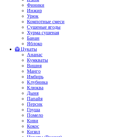
Финики
Инжир
Урюк
Компотные смеси
Сушеные ягоды
Хурма сушеная
Банан
Яблоко
🥝 Цукаты
Ананас
Кумкваты
Вишня
Манго
Имбирь
Клубника
Клюква
Дыня
Папайя
Персик
Груша
Помело
Киви
Кокос
Кизил