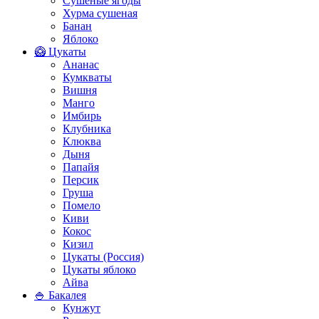
Сушеные ягоды
Хурма сушеная
Банан
Яблоко
🥝 Цукаты
Ананас
Кумкваты
Вишня
Манго
Имбирь
Клубника
Клюква
Дыня
Папайя
Персик
Груша
Помело
Киви
Кокос
Кизил
Цукаты (Россия)
Цукаты яблоко
Айва
🍚 Бакалея
Кунжут