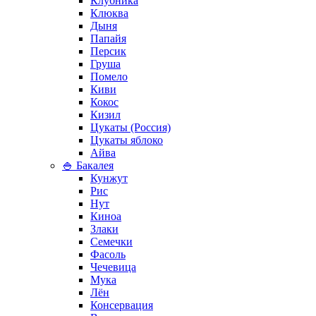
Клубника
Клюква
Дыня
Папайя
Персик
Груша
Помело
Киви
Кокос
Кизил
Цукаты (Россия)
Цукаты яблоко
Айва
🍚 Бакалея
Кунжут
Рис
Нут
Киноа
Злаки
Семечки
Фасоль
Чечевица
Мука
Лён
Консервация