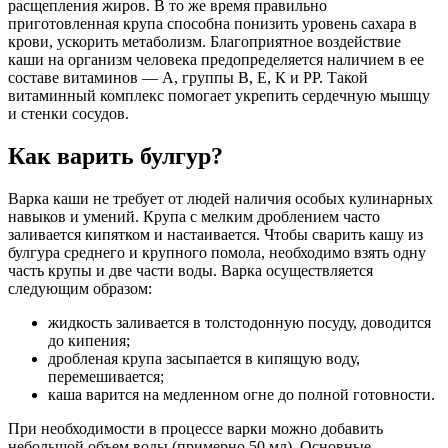
расщепления жиров. В то же время правильно
приготовленная крупа способна понизить уровень сахара в
крови, ускорить метаболизм. Благоприятное воздействие
каши на организм человека предопределяется наличием в ее
составе витаминов — А, группы В, Е, К и РР. Такой
витаминный комплекс помогает укрепить сердечную мышцу
и стенки сосудов.
Как варить булгур?
Варка каши не требует от людей наличия особых кулинарных
навыков и умений. Крупа с мелким дроблением часто
заливается кипятком и настаивается. Чтобы сварить кашу из
булгура среднего и крупного помола, необходимо взять одну
часть крупы и две части воды. Варка осуществляется
следующим образом:
жидкость заливается в толстодонную посуду, доводится
до кипения;
дробленая крупа засыпается в кипящую воду,
перемешивается;
каша варится на медленном огне до полной готовности.
При необходимости в процессе варки можно добавить
небольшой объем воды (примерно 50 мл). Основные