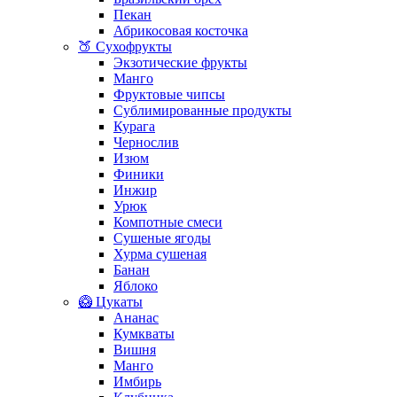
Пекан
Абрикосовая косточка
🍑 Сухофрукты
Экзотические фрукты
Манго
Фруктовые чипсы
Сублимированные продукты
Курага
Чернослив
Изюм
Финики
Инжир
Урюк
Компотные смеси
Сушеные ягоды
Хурма сушеная
Банан
Яблоко
🥝 Цукаты
Ананас
Кумкваты
Вишня
Манго
Имбирь