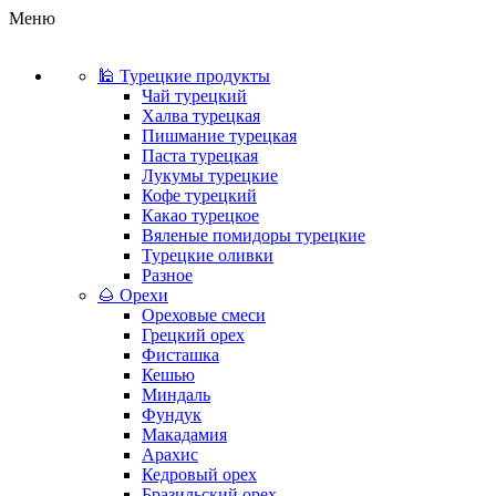
Меню
🕌 Турецкие продукты
Чай турецкий
Халва турецкая
Пишмание турецкая
Паста турецкая
Лукумы турецкие
Кофе турецкий
Какао турецкое
Вяленые помидоры турецкие
Турецкие оливки
Разное
🌰 Орехи
Ореховые смеси
Грецкий орех
Фисташка
Кешью
Миндаль
Фундук
Макадамия
Арахис
Кедровый орех
Бразильский орех