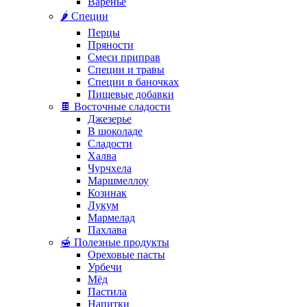
Варенье
🌶️ Специи
Перцы
Пряности
Смеси приправ
Специи и травы
Специи в баночках
Пищевые добавки
🍫 Восточные сладости
Джезерье
В шоколаде
Сладости
Халва
Чурчхела
Маршмеллоу
Козинак
Лукум
Мармелад
Пахлава
🍯 Полезные продукты
Ореховые пасты
Урбечи
Мёд
Пастила
Напитки