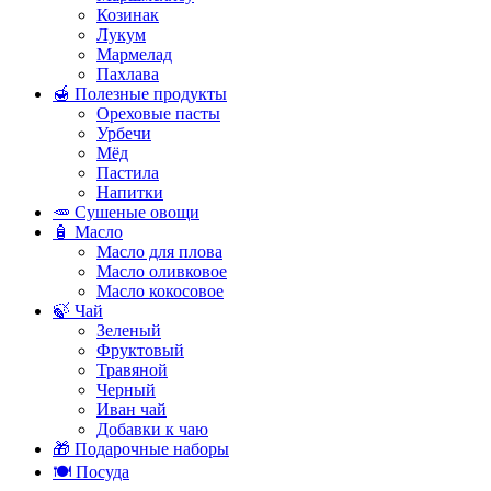
Козинак
Лукум
Мармелад
Пахлава
🍯 Полезные продукты
Ореховые пасты
Урбечи
Мёд
Пастила
Напитки
🥕 Сушеные овощи
🧴 Масло
Масло для плова
Масло оливковое
Масло кокосовое
🍃 Чай
Зеленый
Фруктовый
Травяной
Черный
Иван чай
Добавки к чаю
🎁 Подарочные наборы
🍽️ Посуда