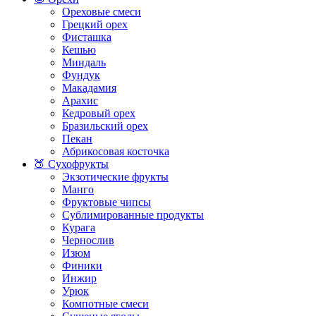
Ореховые смеси
Грецкий орех
Фисташка
Кешью
Миндаль
Фундук
Макадамия
Арахис
Кедровый орех
Бразильский орех
Пекан
Абрикосовая косточка
🍑 Сухофрукты
Экзотические фрукты
Манго
Фруктовые чипсы
Сублимированные продукты
Курага
Чернослив
Изюм
Финики
Инжир
Урюк
Компотные смеси