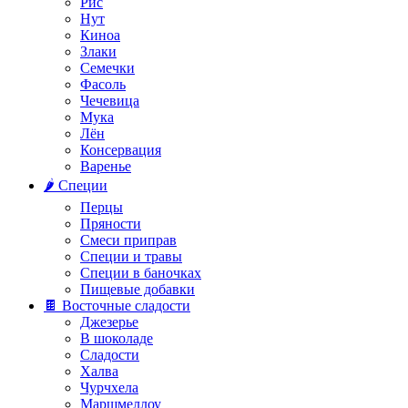
Рис
Нут
Киноа
Злаки
Семечки
Фасоль
Чечевица
Мука
Лён
Консервация
Варенье
🌶️ Специи
Перцы
Пряности
Смеси приправ
Специи и травы
Специи в баночках
Пищевые добавки
🍫 Восточные сладости
Джезерье
В шоколаде
Сладости
Халва
Чурчхела
Маршмеллоу