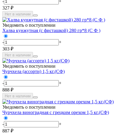
-
+
327 ₽
Нет в наличии
Уведомить о поступлении
Халва кунжутная (с фисташкой) 280 гр*8 (С Ф )
-
+
303 ₽
Нет в наличии
Уведомить о поступлении
Чурчхела (ассорти) 1,5 кг.(СФ)
-
+
888 ₽
Нет в наличии
Уведомить о поступлении
Чурчхела виноградная с грецким орехом 1,5 кг.(СФ)
-
+
887 ₽