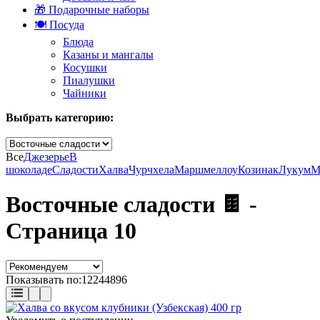
🎁 Подарочные наборы
🍽️ Посуда
Блюда
Казаны и мангалы
Косушки
Пиалушки
Чайники
Выбрать категорию:
Все
Джезерье
В
шоколаде
Сладости
Халва
Чурчхела
Маршмеллоу
Козинак
Лукум
М
Восточные сладости 🍫 -
Страница 10
Показывать по:
12
24
48
96