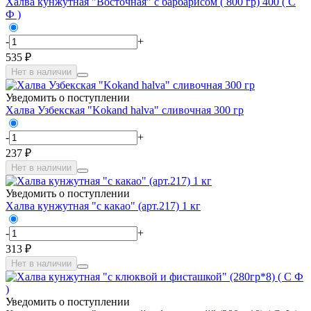
Халва кунжутная "Восточная" с барбарисом ( 800 гр) 400 ( С
Ф )
-
+
535 ₽
Нет в наличии
Уведомить о поступлении
Халва Узбекская "Kokand halva" сливочная 300 гр
-
+
237 ₽
Нет в наличии
Уведомить о поступлении
Халва кунжутная "с какао" (арт.217) 1 кг
-
+
313 ₽
Нет в наличии
Уведомить о поступлении