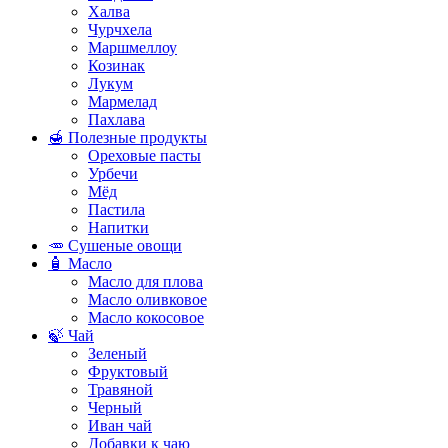
Халва
Чурчхела
Маршмеллоу
Козинак
Лукум
Мармелад
Пахлава
🍯 Полезные продукты
Ореховые пасты
Урбечи
Мёд
Пастила
Напитки
🥕 Сушеные овощи
🧴 Масло
Масло для плова
Масло оливковое
Масло кокосовое
🍃 Чай
Зеленый
Фруктовый
Травяной
Черный
Иван чай
Добавки к чаю