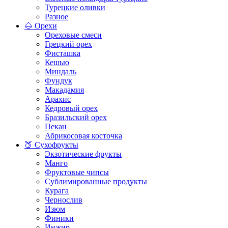
Турецкие оливки
Разное
🌰 Орехи
Ореховые смеси
Грецкий орех
Фисташка
Кешью
Миндаль
Фундук
Макадамия
Арахис
Кедровый орех
Бразильский орех
Пекан
Абрикосовая косточка
🍑 Сухофрукты
Экзотические фрукты
Манго
Фруктовые чипсы
Сублимированные продукты
Курага
Чернослив
Изюм
Финики
Инжир