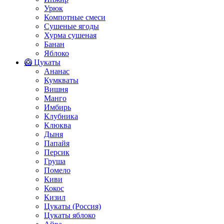
Урюк
Компотные смеси
Сушеные ягоды
Хурма сушеная
Банан
Яблоко
🥝 Цукаты
Ананас
Кумкваты
Вишня
Манго
Имбирь
Клубника
Клюква
Дыня
Папайя
Персик
Груша
Помело
Киви
Кокос
Кизил
Цукаты (Россия)
Цукаты яблоко