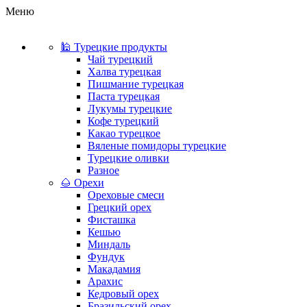
Меню
🕌 Турецкие продукты
Чай турецкий
Халва турецкая
Пишмание турецкая
Паста турецкая
Лукумы турецкие
Кофе турецкий
Какао турецкое
Вяленые помидоры турецкие
Турецкие оливки
Разное
🌰 Орехи
Ореховые смеси
Грецкий орех
Фисташка
Кешью
Миндаль
Фундук
Макадамия
Арахис
Кедровый орех
Бразильский орех