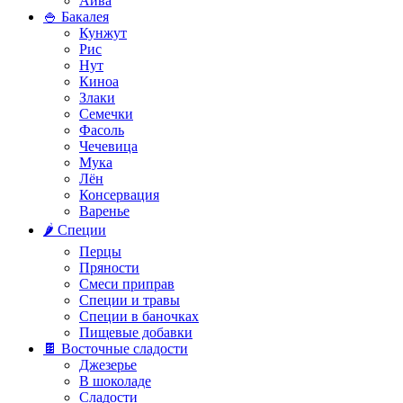
Айва
🍚 Бакалея
Кунжут
Рис
Нут
Киноа
Злаки
Семечки
Фасоль
Чечевица
Мука
Лён
Консервация
Варенье
🌶️ Специи
Перцы
Пряности
Смеси приправ
Специи и травы
Специи в баночках
Пищевые добавки
🍫 Восточные сладости
Джезерье
В шоколаде
Сладости