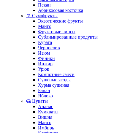
Пекан
Абрикосовая косточка
🍑 Сухофрукты
Экзотические фрукты
Манго
Фруктовые чипсы
Сублимированные продукты
Курага
Чернослив
Изюм
Финики
Инжир
Урюк
Компотные смеси
Сушеные ягоды
Хурма сушеная
Банан
Яблоко
🥝 Цукаты
Ананас
Кумкваты
Вишня
Манго
Имбирь