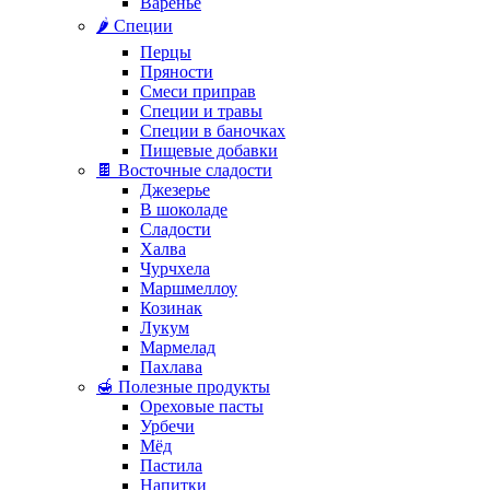
Варенье
🌶️ Специи
Перцы
Пряности
Смеси приправ
Специи и травы
Специи в баночках
Пищевые добавки
🍫 Восточные сладости
Джезерье
В шоколаде
Сладости
Халва
Чурчхела
Маршмеллоу
Козинак
Лукум
Мармелад
Пахлава
🍯 Полезные продукты
Ореховые пасты
Урбечи
Мёд
Пастила
Напитки