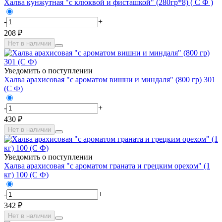
Халва кунжутная "с клюквой и фисташкой" (280гр*8) ( С Ф )
-
+
208 ₽
Нет в наличии
Уведомить о поступлении
Халва арахисовая "с ароматом вишни и миндаля" (800 гр) 301
(С Ф)
-
+
430 ₽
Нет в наличии
Уведомить о поступлении
Халва арахисовая "с ароматом граната и грецким орехом" (1
кг) 100 (С Ф)
-
+
342 ₽
Нет в наличии