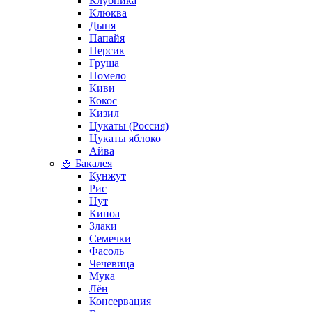
Клубника
Клюква
Дыня
Папайя
Персик
Груша
Помело
Киви
Кокос
Кизил
Цукаты (Россия)
Цукаты яблоко
Айва
🍚 Бакалея
Кунжут
Рис
Нут
Киноа
Злаки
Семечки
Фасоль
Чечевица
Мука
Лён
Консервация