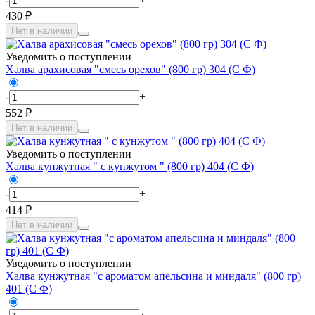
430 ₽
Нет в наличии
Уведомить о поступлении
Халва арахисовая "смесь орехов" (800 гр) 304 (С Ф)
-
+
552 ₽
Нет в наличии
Уведомить о поступлении
Халва кунжутная " с кунжутом " (800 гр) 404 (С Ф)
-
+
414 ₽
Нет в наличии
Уведомить о поступлении
Халва кунжутная "с ароматом апельсина и миндаля" (800 гр)
401 (С Ф)