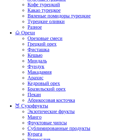
Кофе турецкий
Какао турецкое
Вяленые помидоры турецкие
Турецкие оливки
Разное
🌰 Орехи
Ореховые смеси
Грецкий орех
Фисташка
Кешью
Миндаль
Фундук
Макадамия
Арахис
Кедровый орех
Бразильский орех
Пекан
Абрикосовая косточка
🍑 Сухофрукты
Экзотические фрукты
Манго
Фруктовые чипсы
Сублимированные продукты
Курага
Чернослив