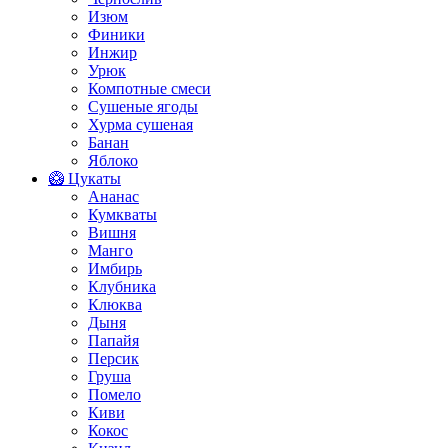
Изюм
Финики
Инжир
Урюк
Компотные смеси
Сушеные ягоды
Хурма сушеная
Банан
Яблоко
🥝 Цукаты
Ананас
Кумкваты
Вишня
Манго
Имбирь
Клубника
Клюква
Дыня
Папайя
Персик
Груша
Помело
Киви
Кокос