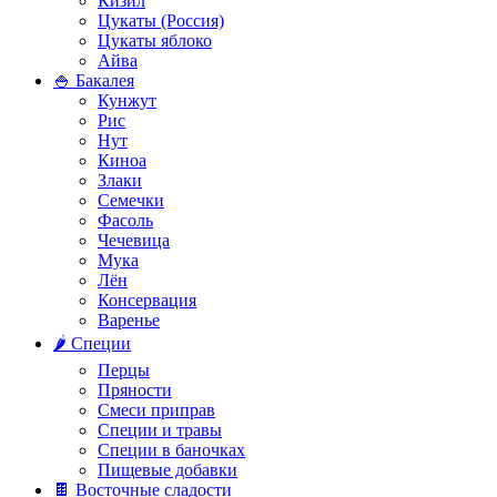
Кизил
Цукаты (Россия)
Цукаты яблоко
Айва
🍚 Бакалея
Кунжут
Рис
Нут
Киноа
Злаки
Семечки
Фасоль
Чечевица
Мука
Лён
Консервация
Варенье
🌶️ Специи
Перцы
Пряности
Смеси приправ
Специи и травы
Специи в баночках
Пищевые добавки
🍫 Восточные сладости