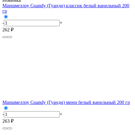
Новинка
Маршмеллоу Guandy (Гуанди) классик белый ванильный 200
гр
-
+
262 ₽
Маршмеллоу Guandy (Гуанди) мини белый ванильный 200 гр
-
+
263 ₽