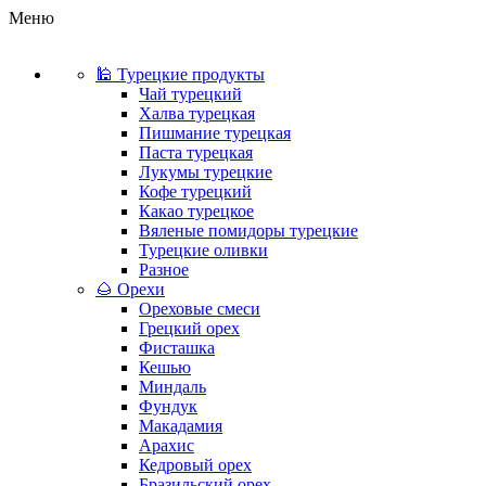
Меню
🕌 Турецкие продукты
Чай турецкий
Халва турецкая
Пишмание турецкая
Паста турецкая
Лукумы турецкие
Кофе турецкий
Какао турецкое
Вяленые помидоры турецкие
Турецкие оливки
Разное
🌰 Орехи
Ореховые смеси
Грецкий орех
Фисташка
Кешью
Миндаль
Фундук
Макадамия
Арахис
Кедровый орех
Бразильский орех