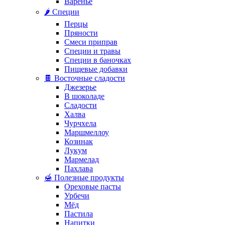
Варенье
🌶️ Специи
Перцы
Пряности
Смеси приправ
Специи и травы
Специи в баночках
Пищевые добавки
🍫 Восточные сладости
Джезерье
В шоколаде
Сладости
Халва
Чурчхела
Маршмеллоу
Козинак
Лукум
Мармелад
Пахлава
🍯 Полезные продукты
Ореховые пасты
Урбечи
Мёд
Пастила
Напитки