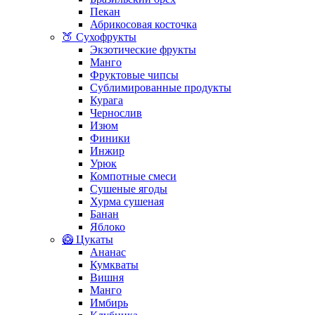
Пекан
Абрикосовая косточка
🍑 Сухофрукты
Экзотические фрукты
Манго
Фруктовые чипсы
Сублимированные продукты
Курага
Чернослив
Изюм
Финики
Инжир
Урюк
Компотные смеси
Сушеные ягоды
Хурма сушеная
Банан
Яблоко
🥝 Цукаты
Ананас
Кумкваты
Вишня
Манго
Имбирь