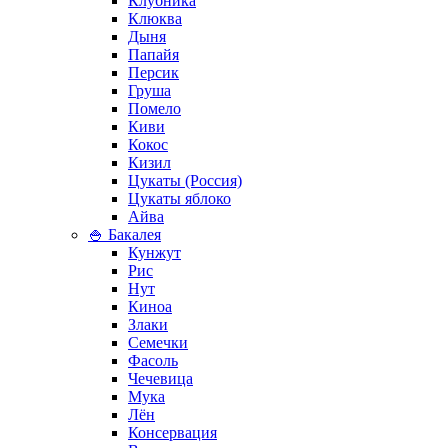
Клубника
Клюква
Дыня
Папайя
Персик
Груша
Помело
Киви
Кокос
Кизил
Цукаты (Россия)
Цукаты яблоко
Айва
🍚 Бакалея
Кунжут
Рис
Нут
Киноа
Злаки
Семечки
Фасоль
Чечевица
Мука
Лён
Консервация