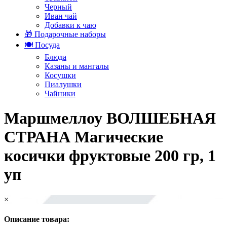
Черный
Иван чай
Добавки к чаю
🎁 Подарочные наборы
🍽️ Посуда
Блюда
Казаны и мангалы
Косушки
Пиалушки
Чайники
Маршмеллоу ВОЛШЕБНАЯ
СТРАНА Магические
косички фруктовые 200 гр, 1
уп
×
Описание товара: