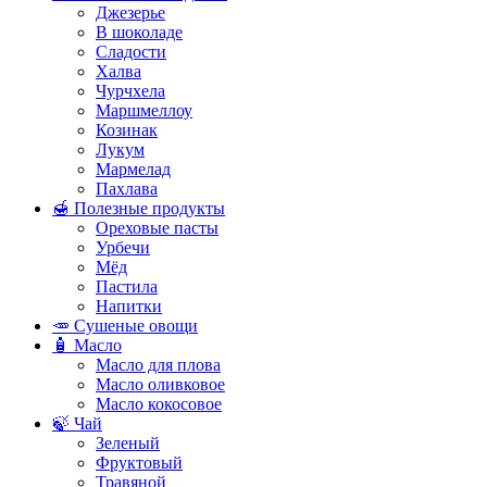
Джезерье
В шоколаде
Сладости
Халва
Чурчхела
Маршмеллоу
Козинак
Лукум
Мармелад
Пахлава
🍯 Полезные продукты
Ореховые пасты
Урбечи
Мёд
Пастила
Напитки
🥕 Сушеные овощи
🧴 Масло
Масло для плова
Масло оливковое
Масло кокосовое
🍃 Чай
Зеленый
Фруктовый
Травяной