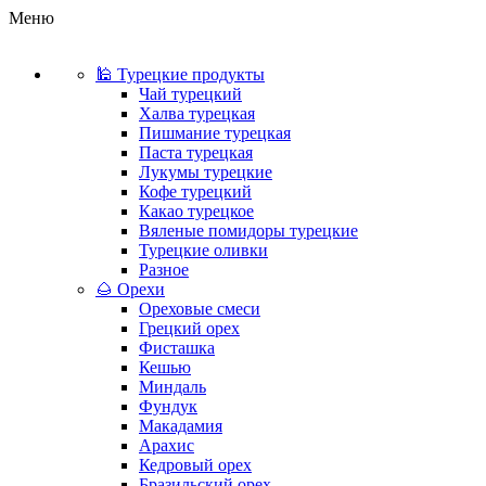
Меню
🕌 Турецкие продукты
Чай турецкий
Халва турецкая
Пишмание турецкая
Паста турецкая
Лукумы турецкие
Кофе турецкий
Какао турецкое
Вяленые помидоры турецкие
Турецкие оливки
Разное
🌰 Орехи
Ореховые смеси
Грецкий орех
Фисташка
Кешью
Миндаль
Фундук
Макадамия
Арахис
Кедровый орех
Бразильский орех