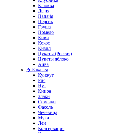
Клубника
Клюква
Дыня
Папайя
Персик
Груша
Помело
Киви
Кокос
Кизил
Цукаты (Россия)
Цукаты яблоко
Айва
🍚 Бакалея
Кунжут
Рис
Нут
Киноа
Злаки
Семечки
Фасоль
Чечевица
Мука
Лён
Консервация