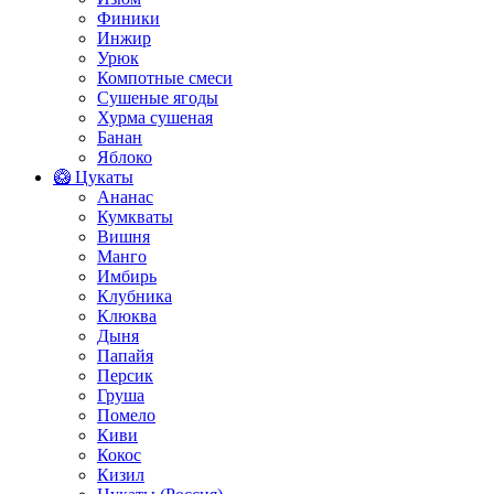
Финики
Инжир
Урюк
Компотные смеси
Сушеные ягоды
Хурма сушеная
Банан
Яблоко
🥝 Цукаты
Ананас
Кумкваты
Вишня
Манго
Имбирь
Клубника
Клюква
Дыня
Папайя
Персик
Груша
Помело
Киви
Кокос
Кизил