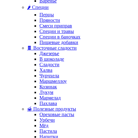
Варенье
🌶️ Специи
Перцы
Пряности
Смеси приправ
Специи и травы
Специи в баночках
Пищевые добавки
🍫 Восточные сладости
Джезерье
В шоколаде
Сладости
Халва
Чурчхела
Маршмеллоу
Козинак
Лукум
Мармелад
Пахлава
🍯 Полезные продукты
Ореховые пасты
Урбечи
Мёд
Пастила
Напитки