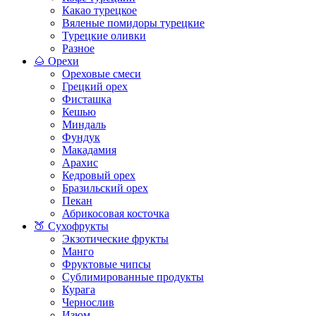
Какао турецкое
Вяленые помидоры турецкие
Турецкие оливки
Разное
🌰 Орехи
Ореховые смеси
Грецкий орех
Фисташка
Кешью
Миндаль
Фундук
Макадамия
Арахис
Кедровый орех
Бразильский орех
Пекан
Абрикосовая косточка
🍑 Сухофрукты
Экзотические фрукты
Манго
Фруктовые чипсы
Сублимированные продукты
Курага
Чернослив
Изюм