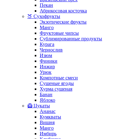
Пекан
Абрикосовая косточка
🍑 Сухофрукты
Экзотические фрукты
Манго
Фруктовые чипсы
Сублимированные продукты
Курага
Чернослив
Изюм
Финики
Инжир
Урюк
Компотные смеси
Сушеные ягоды
Хурма сушеная
Банан
Яблоко
🥝 Цукаты
Ананас
Кумкваты
Вишня
Манго
Имбирь