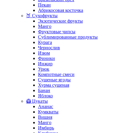
Пекан
Абрикосовая косточка
🍑 Сухофрукты
Экзотические фрукты
Манго
Фруктовые чипсы
Сублимированные продукты
Курага
Чернослив
Изюм
Финики
Инжир
Урюк
Компотные смеси
Сушеные ягоды
Хурма сушеная
Банан
Яблоко
🥝 Цукаты
Ананас
Кумкваты
Вишня
Манго
Имбирь