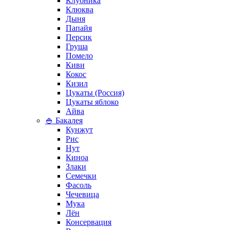
Клубника
Клюква
Дыня
Папайя
Персик
Груша
Помело
Киви
Кокос
Кизил
Цукаты (Россия)
Цукаты яблоко
Айва
🍚 Бакалея
Кунжут
Рис
Нут
Киноа
Злаки
Семечки
Фасоль
Чечевица
Мука
Лён
Консервация