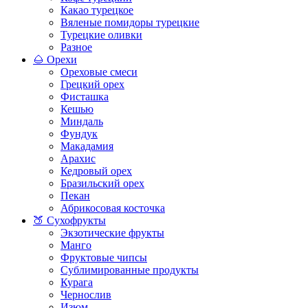
Какао турецкое
Вяленые помидоры турецкие
Турецкие оливки
Разное
🌰 Орехи
Ореховые смеси
Грецкий орех
Фисташка
Кешью
Миндаль
Фундук
Макадамия
Арахис
Кедровый орех
Бразильский орех
Пекан
Абрикосовая косточка
🍑 Сухофрукты
Экзотические фрукты
Манго
Фруктовые чипсы
Сублимированные продукты
Курага
Чернослив
Изюм