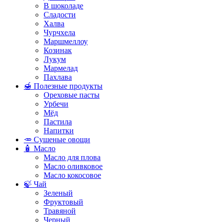
В шоколаде
Сладости
Халва
Чурчхела
Маршмеллоу
Козинак
Лукум
Мармелад
Пахлава
🍯 Полезные продукты
Ореховые пасты
Урбечи
Мёд
Пастила
Напитки
🥕 Сушеные овощи
🧴 Масло
Масло для плова
Масло оливковое
Масло кокосовое
🍃 Чай
Зеленый
Фруктовый
Травяной
Черный