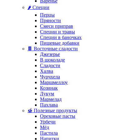
Варенье
🌶️ Специи
Перцы
Пряности
Смеси приправ
Специи и травы
Специи в баночках
Пищевые добавки
🍫 Восточные сладости
Джезерье
В шоколаде
Сладости
Халва
Чурчхела
Маршмеллоу
Козинак
Лукум
Мармелад
Пахлава
🍯 Полезные продукты
Ореховые пасты
Урбечи
Мёд
Пастила
Напитки