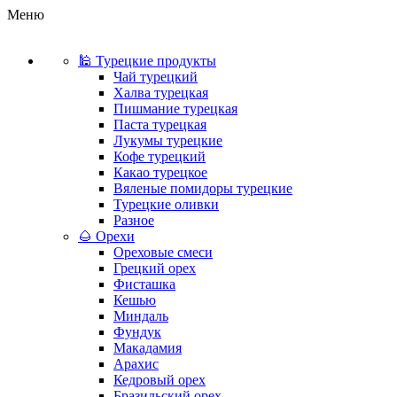
Меню
🕌 Турецкие продукты
Чай турецкий
Халва турецкая
Пишмание турецкая
Паста турецкая
Лукумы турецкие
Кофе турецкий
Какао турецкое
Вяленые помидоры турецкие
Турецкие оливки
Разное
🌰 Орехи
Ореховые смеси
Грецкий орех
Фисташка
Кешью
Миндаль
Фундук
Макадамия
Арахис
Кедровый орех
Бразильский орех