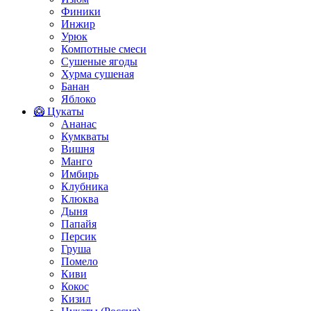
Финики
Инжир
Урюк
Компотные смеси
Сушеные ягоды
Хурма сушеная
Банан
Яблоко
🥝 Цукаты
Ананас
Кумкваты
Вишня
Манго
Имбирь
Клубника
Клюква
Дыня
Папайя
Персик
Груша
Помело
Киви
Кокос
Кизил