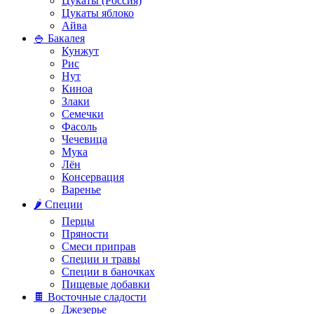
Цукаты (Россия)
Цукаты яблоко
Айва
🍚 Бакалея
Кунжут
Рис
Нут
Киноа
Злаки
Семечки
Фасоль
Чечевица
Мука
Лён
Консервация
Варенье
🌶️ Специи
Перцы
Пряности
Смеси приправ
Специи и травы
Специи в баночках
Пищевые добавки
🍫 Восточные сладости
Джезерье