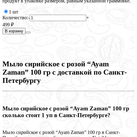
продукт в упаковке размером, равным указанной граммовке.
п
1 шт
Количество:
-
+
К
499 ₽
3
В корзину
Мыло сирийское с розой “Ayam
Zaman” 100 гр с доставкой по Санкт-
Петербургу
Мыло сирийское с розой “Ayam Zaman” 100 гр
сколько стоит 1 уп в Санкт-Петербурге?
Мыло сирийское с розой “Ayam Zaman” 100 гр в Санкт-