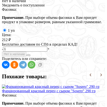
Нет в наличии
Уведомить о поступлении
Фасовка:
Примечание.
При выборе объема фасовки к Вам приедет
продукт в упаковке размером, равным указанной граммовке.
1 уп
Цена:
212 ₽
Бесплатно доставим по СПб в пределах КАД!
-
+
Нет в наличии
Поделитесь или сохраните:
Похожие товары:
Фаршированный красный перец с сыром "Sosero" 290 гр
Г
Фасовка:
Примечание.
При выборе объема фасовки к Вам приедет