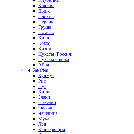
Клубника
Клюква
Дыня
Папайя
Персик
Груша
Помело
Киви
Кокос
Кизил
Цукаты (Россия)
Цукаты яблоко
Айва
🍚 Бакалея
Кунжут
Рис
Нут
Киноа
Злаки
Семечки
Фасоль
Чечевица
Мука
Лён
Консервация