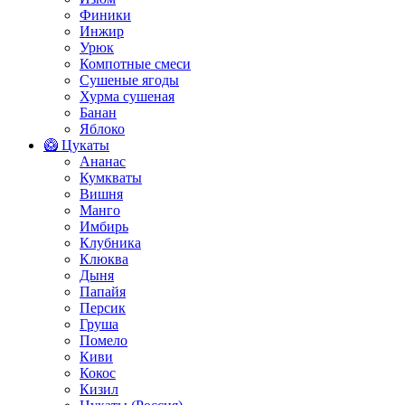
Финики
Инжир
Урюк
Компотные смеси
Сушеные ягоды
Хурма сушеная
Банан
Яблоко
🥝 Цукаты
Ананас
Кумкваты
Вишня
Манго
Имбирь
Клубника
Клюква
Дыня
Папайя
Персик
Груша
Помело
Киви
Кокос
Кизил