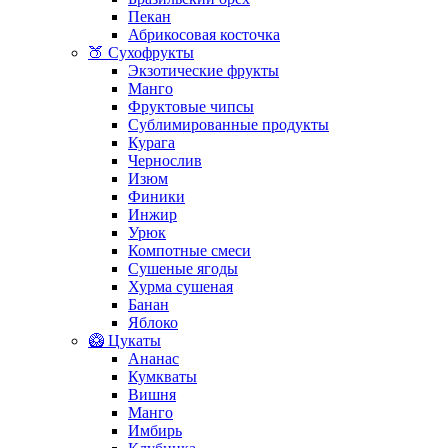
Пекан
Абрикосовая косточка
🍑 Сухофрукты
Экзотические фрукты
Манго
Фруктовые чипсы
Сублимированные продукты
Курага
Чернослив
Изюм
Финики
Инжир
Урюк
Компотные смеси
Сушеные ягоды
Хурма сушеная
Банан
Яблоко
🥝 Цукаты
Ананас
Кумкваты
Вишня
Манго
Имбирь