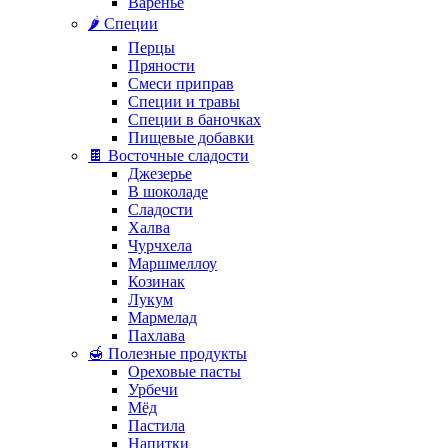
Варенье
🌶️ Специи
Перцы
Пряности
Смеси приправ
Специи и травы
Специи в баночках
Пищевые добавки
🍫 Восточные сладости
Джезерье
В шоколаде
Сладости
Халва
Чурчхела
Маршмеллоу
Козинак
Лукум
Мармелад
Пахлава
🍯 Полезные продукты
Ореховые пасты
Урбечи
Мёд
Пастила
Напитки