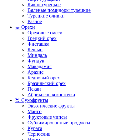
Какао турецкое
Вяленые помидоры турецкие
Турецкие оливки
Разное
🌰 Орехи
Ореховые смеси
Грецкий орех
Фисташка
Кешью
Миндаль
Фундук
Макадамия
Арахис
Кедровый орех
Бразильский орех
Пекан
Абрикосовая косточка
🍑 Сухофрукты
Экзотические фрукты
Манго
Фруктовые чипсы
Сублимированные продукты
Курага
Чернослив
Изюм