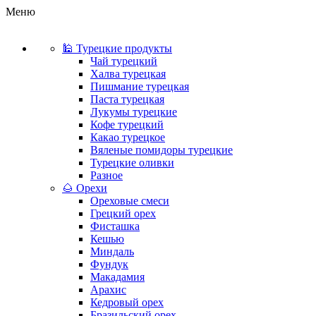
Меню
🕌 Турецкие продукты
Чай турецкий
Халва турецкая
Пишмание турецкая
Паста турецкая
Лукумы турецкие
Кофе турецкий
Какао турецкое
Вяленые помидоры турецкие
Турецкие оливки
Разное
🌰 Орехи
Ореховые смеси
Грецкий орех
Фисташка
Кешью
Миндаль
Фундук
Макадамия
Арахис
Кедровый орех
Бразильский орех