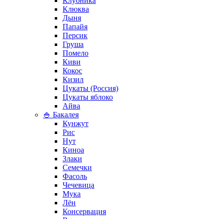
Клубника
Клюква
Дыня
Папайя
Персик
Груша
Помело
Киви
Кокос
Кизил
Цукаты (Россия)
Цукаты яблоко
Айва
🍚 Бакалея
Кунжут
Рис
Нут
Киноа
Злаки
Семечки
Фасоль
Чечевица
Мука
Лён
Консервация