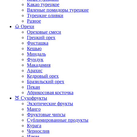
Какао турецкое
Вяленые помидоры турецкие
Турецкие оливки
Разное
🌰 Орехи
Ореховые смеси
Грецкий орех
Фисташка
Кешью
Миндаль
Фундук
Макадамия
Арахис
Кедровый орех
Бразильский орех
Пекан
Абрикосовая косточка
🍑 Сухофрукты
Экзотические фрукты
Манго
Фруктовые чипсы
Сублимированные продукты
Курага
Чернослив
Изюм