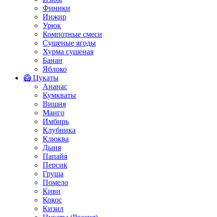
Финики
Инжир
Урюк
Компотные смеси
Сушеные ягоды
Хурма сушеная
Банан
Яблоко
🥝 Цукаты
Ананас
Кумкваты
Вишня
Манго
Имбирь
Клубника
Клюква
Дыня
Папайя
Персик
Груша
Помело
Киви
Кокос
Кизил