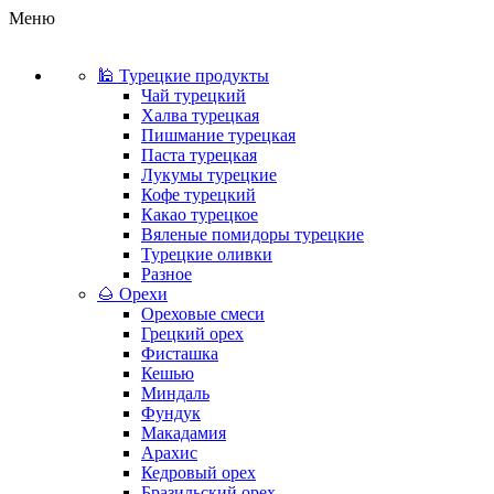
Меню
🕌 Турецкие продукты
Чай турецкий
Халва турецкая
Пишмание турецкая
Паста турецкая
Лукумы турецкие
Кофе турецкий
Какао турецкое
Вяленые помидоры турецкие
Турецкие оливки
Разное
🌰 Орехи
Ореховые смеси
Грецкий орех
Фисташка
Кешью
Миндаль
Фундук
Макадамия
Арахис
Кедровый орех
Бразильский орех