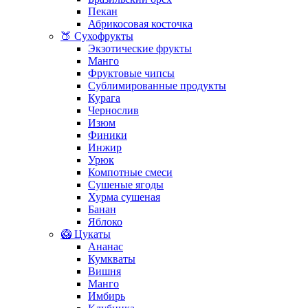
Пекан
Абрикосовая косточка
🍑 Сухофрукты
Экзотические фрукты
Манго
Фруктовые чипсы
Сублимированные продукты
Курага
Чернослив
Изюм
Финики
Инжир
Урюк
Компотные смеси
Сушеные ягоды
Хурма сушеная
Банан
Яблоко
🥝 Цукаты
Ананас
Кумкваты
Вишня
Манго
Имбирь