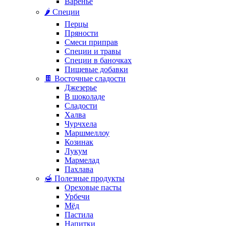
Варенье
🌶️ Специи
Перцы
Пряности
Смеси приправ
Специи и травы
Специи в баночках
Пищевые добавки
🍫 Восточные сладости
Джезерье
В шоколаде
Сладости
Халва
Чурчхела
Маршмеллоу
Козинак
Лукум
Мармелад
Пахлава
🍯 Полезные продукты
Ореховые пасты
Урбечи
Мёд
Пастила
Напитки