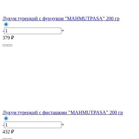
Лукум турецкий с фундуком "MAHMUTPASA" 200 гр
-
+
379 ₽
Лукум турецкий с фисташкми "MAHMUTPASA" 200 гр
-
+
432 ₽