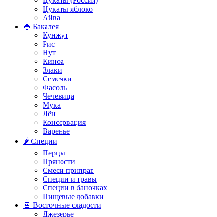
Цукаты (Россия)
Цукаты яблоко
Айва
🍚 Бакалея
Кунжут
Рис
Нут
Киноа
Злаки
Семечки
Фасоль
Чечевица
Мука
Лён
Консервация
Варенье
🌶️ Специи
Перцы
Пряности
Смеси приправ
Специи и травы
Специи в баночках
Пищевые добавки
🍫 Восточные сладости
Джезерье