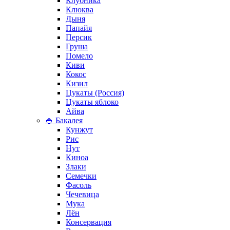
Клубника
Клюква
Дыня
Папайя
Персик
Груша
Помело
Киви
Кокос
Кизил
Цукаты (Россия)
Цукаты яблоко
Айва
🍚 Бакалея
Кунжут
Рис
Нут
Киноа
Злаки
Семечки
Фасоль
Чечевица
Мука
Лён
Консервация