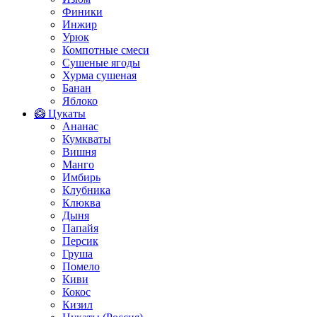
Финики
Инжир
Урюк
Компотные смеси
Сушеные ягоды
Хурма сушеная
Банан
Яблоко
🥝 Цукаты
Ананас
Кумкваты
Вишня
Манго
Имбирь
Клубника
Клюква
Дыня
Папайя
Персик
Груша
Помело
Киви
Кокос
Кизил