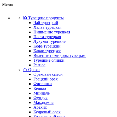
Меню
🕌 Турецкие продукты
Чай турецкий
Халва турецкая
Пишмание турецкая
Паста турецкая
Лукумы турецкие
Кофе турецкий
Какао турецкое
Вяленые помидоры турецкие
Турецкие оливки
Разное
🌰 Орехи
Ореховые смеси
Грецкий орех
Фисташка
Кешью
Миндаль
Фундук
Макадамия
Арахис
Кедровый орех
Бразильский орех