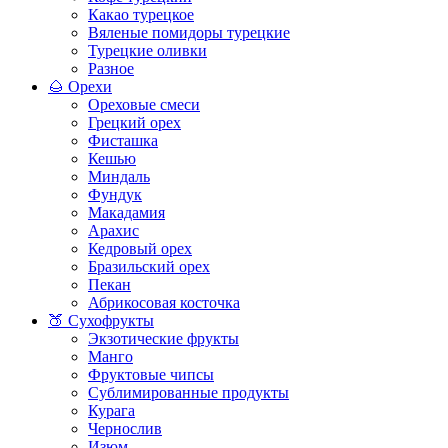
Какао турецкое
Вяленые помидоры турецкие
Турецкие оливки
Разное
🌰 Орехи
Ореховые смеси
Грецкий орех
Фисташка
Кешью
Миндаль
Фундук
Макадамия
Арахис
Кедровый орех
Бразильский орех
Пекан
Абрикосовая косточка
🍑 Сухофрукты
Экзотические фрукты
Манго
Фруктовые чипсы
Сублимированные продукты
Курага
Чернослив
Изюм