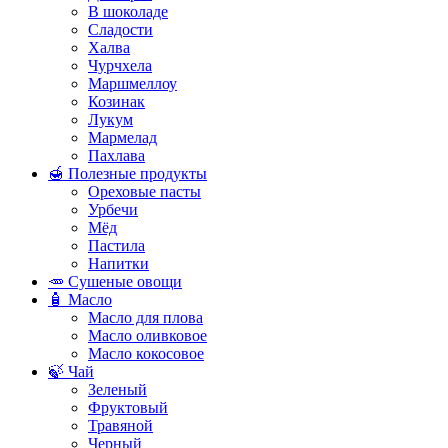
В шоколаде
Сладости
Халва
Чурчхела
Маршмеллоу
Козинак
Лукум
Мармелад
Пахлава
🍯 Полезные продукты
Ореховые пасты
Урбечи
Мёд
Пастила
Напитки
🥕 Сушеные овощи
🧴 Масло
Масло для плова
Масло оливковое
Масло кокосовое
🍃 Чай
Зеленый
Фруктовый
Травяной
Черный