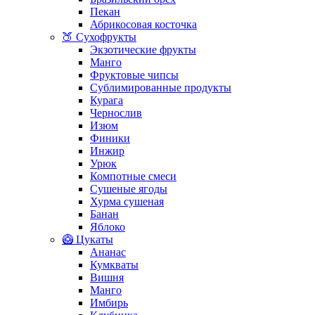
Пекан
Абрикосовая косточка
🍑 Сухофрукты
Экзотические фрукты
Манго
Фруктовые чипсы
Сублимированные продукты
Курага
Чернослив
Изюм
Финики
Инжир
Урюк
Компотные смеси
Сушеные ягоды
Хурма сушеная
Банан
Яблоко
🥝 Цукаты
Ананас
Кумкваты
Вишня
Манго
Имбирь