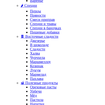
Варенье
🌶️ Специи
Перцы
Пряности
Смеси приправ
Специи и травы
Специи в баночках
Пищевые добавки
🍫 Восточные сладости
Джезерье
В шоколаде
Сладости
Халва
Чурчхела
Маршмеллоу
Козинак
Лукум
Мармелад
Пахлава
🍯 Полезные продукты
Ореховые пасты
Урбечи
Мёд
Пастила
Напитки