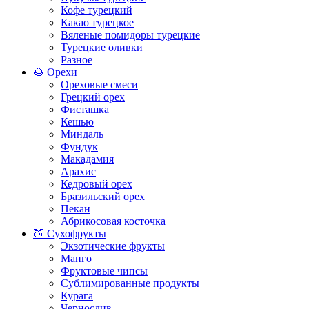
Кофе турецкий
Какао турецкое
Вяленые помидоры турецкие
Турецкие оливки
Разное
🌰 Орехи
Ореховые смеси
Грецкий орех
Фисташка
Кешью
Миндаль
Фундук
Макадамия
Арахис
Кедровый орех
Бразильский орех
Пекан
Абрикосовая косточка
🍑 Сухофрукты
Экзотические фрукты
Манго
Фруктовые чипсы
Сублимированные продукты
Курага
Чернослив