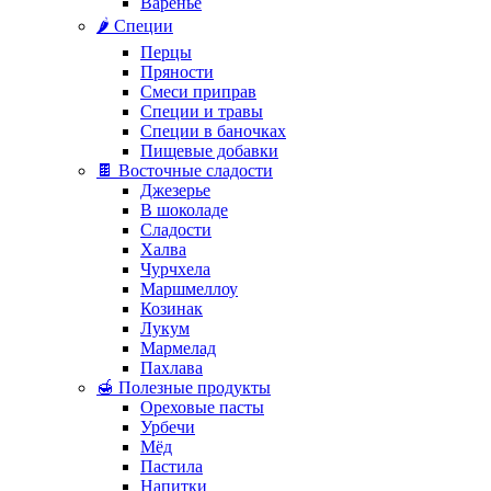
Варенье
🌶️ Специи
Перцы
Пряности
Смеси приправ
Специи и травы
Специи в баночках
Пищевые добавки
🍫 Восточные сладости
Джезерье
В шоколаде
Сладости
Халва
Чурчхела
Маршмеллоу
Козинак
Лукум
Мармелад
Пахлава
🍯 Полезные продукты
Ореховые пасты
Урбечи
Мёд
Пастила
Напитки