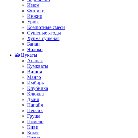
Изюм
Финики
Инжир
Урюк
Компотные смеси
Сушеные ягоды
Хурма сушеная
Банан
Яблоко
🥝 Цукаты
Ананас
Кумкваты
Вишня
Манго
Имбирь
Клубника
Клюква
Дыня
Папайя
Персик
Груша
Помело
Киви
Кокос