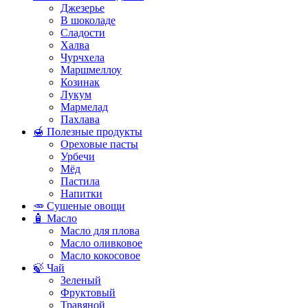
Джезерье
В шоколаде
Сладости
Халва
Чурчхела
Маршмеллоу
Козинак
Лукум
Мармелад
Пахлава
🍯 Полезные продукты
Ореховые пасты
Урбечи
Мёд
Пастила
Напитки
🥕 Сушеные овощи
🧴 Масло
Масло для плова
Масло оливковое
Масло кокосовое
🍃 Чай
Зеленый
Фруктовый
Травяной