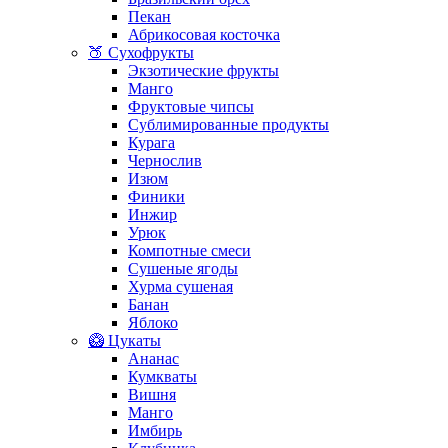
Пекан
Абрикосовая косточка
🍑 Сухофрукты
Экзотические фрукты
Манго
Фруктовые чипсы
Сублимированные продукты
Курага
Чернослив
Изюм
Финики
Инжир
Урюк
Компотные смеси
Сушеные ягоды
Хурма сушеная
Банан
Яблоко
🥝 Цукаты
Ананас
Кумкваты
Вишня
Манго
Имбирь