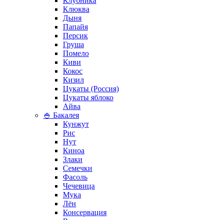
Клубника
Клюква
Дыня
Папайя
Персик
Груша
Помело
Киви
Кокос
Кизил
Цукаты (Россия)
Цукаты яблоко
Айва
🍚 Бакалея
Кунжут
Рис
Нут
Киноа
Злаки
Семечки
Фасоль
Чечевица
Мука
Лён
Консервация