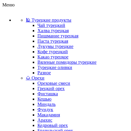
Меню
🕌 Турецкие продукты
Чай турецкий
Халва турецкая
Пишмание турецкая
Паста турецкая
Лукумы турецкие
Кофе турецкий
Какао турецкое
Вяленые помидоры турецкие
Турецкие оливки
Разное
🌰 Орехи
Ореховые смеси
Грецкий орех
Фисташка
Кешью
Миндаль
Фундук
Макадамия
Арахис
Кедровый орех
Бразильский орех