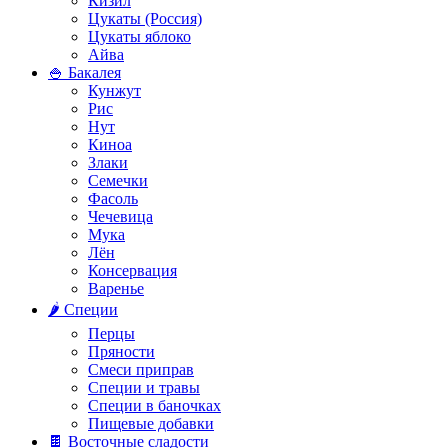
Кизил
Цукаты (Россия)
Цукаты яблоко
Айва
🍚 Бакалея
Кунжут
Рис
Нут
Киноа
Злаки
Семечки
Фасоль
Чечевица
Мука
Лён
Консервация
Варенье
🌶️ Специи
Перцы
Пряности
Смеси приправ
Специи и травы
Специи в баночках
Пищевые добавки
🍫 Восточные сладости