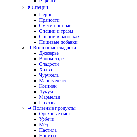
Варенье
🌶️ Специи
Перцы
Пряности
Смеси приправ
Специи и травы
Специи в баночках
Пищевые добавки
🍫 Восточные сладости
Джезерье
В шоколаде
Сладости
Халва
Чурчхела
Маршмеллоу
Козинак
Лукум
Мармелад
Пахлава
🍯 Полезные продукты
Ореховые пасты
Урбечи
Мёд
Пастила
Напитки