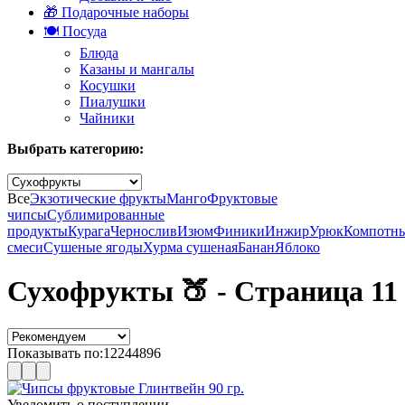
🎁 Подарочные наборы
🍽️ Посуда
Блюда
Казаны и мангалы
Косушки
Пиалушки
Чайники
Выбрать категорию:
Все
Экзотические фрукты
Манго
Фруктовые
чипсы
Сублимированные
продукты
Курага
Чернослив
Изюм
Финики
Инжир
Урюк
Компотн
смеси
Сушеные ягоды
Хурма сушеная
Банан
Яблоко
Сухофрукты 🍑 - Страница 11
Показывать по:
12
24
48
96
Уведомить о поступлении