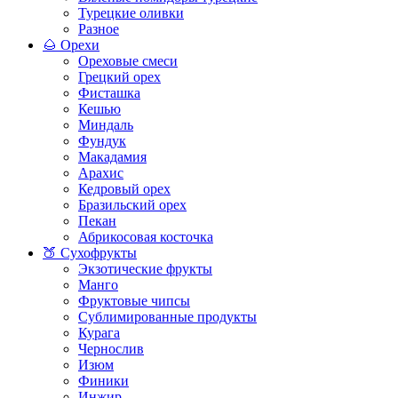
Турецкие оливки
Разное
🌰 Орехи
Ореховые смеси
Грецкий орех
Фисташка
Кешью
Миндаль
Фундук
Макадамия
Арахис
Кедровый орех
Бразильский орех
Пекан
Абрикосовая косточка
🍑 Сухофрукты
Экзотические фрукты
Манго
Фруктовые чипсы
Сублимированные продукты
Курага
Чернослив
Изюм
Финики
Инжир