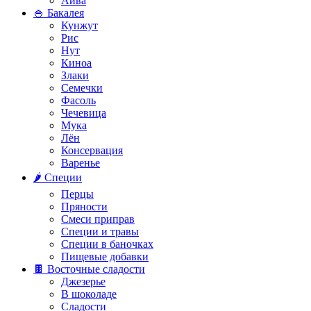
Айва
🍚 Бакалея
Кунжут
Рис
Нут
Киноа
Злаки
Семечки
Фасоль
Чечевица
Мука
Лён
Консервация
Варенье
🌶️ Специи
Перцы
Пряности
Смеси приправ
Специи и травы
Специи в баночках
Пищевые добавки
🍫 Восточные сладости
Джезерье
В шоколаде
Сладости