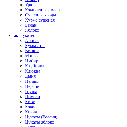
Урюк
Компотные смеси
Сушеные ягоды
Хурма сушеная
Банан
Яблоко
🥝 Цукаты
Ананас
Кумкваты
Вишня
Манго
Имбирь
Клубника
Клюква
Дыня
Папайя
Персик
Груша
Помело
Киви
Кокос
Кизил
Цукаты (Россия)
Цукаты яблоко