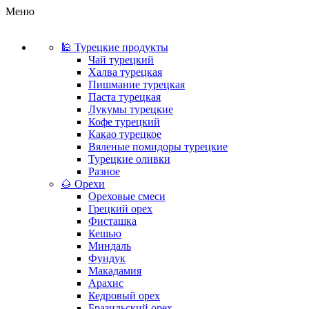
Меню
🕌 Турецкие продукты
Чай турецкий
Халва турецкая
Пишмание турецкая
Паста турецкая
Лукумы турецкие
Кофе турецкий
Какао турецкое
Вяленые помидоры турецкие
Турецкие оливки
Разное
🌰 Орехи
Ореховые смеси
Грецкий орех
Фисташка
Кешью
Миндаль
Фундук
Макадамия
Арахис
Кедровый орех
Бразильский орех