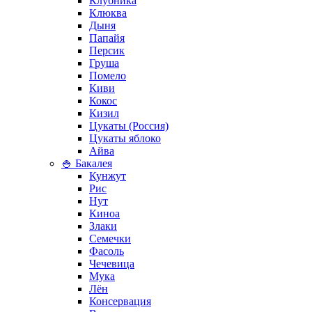
Клубника
Клюква
Дыня
Папайя
Персик
Груша
Помело
Киви
Кокос
Кизил
Цукаты (Россия)
Цукаты яблоко
Айва
🍚 Бакалея
Кунжут
Рис
Нут
Киноа
Злаки
Семечки
Фасоль
Чечевица
Мука
Лён
Консервация