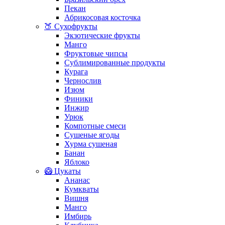
Пекан
Абрикосовая косточка
🍑 Сухофрукты
Экзотические фрукты
Манго
Фруктовые чипсы
Сублимированные продукты
Курага
Чернослив
Изюм
Финики
Инжир
Урюк
Компотные смеси
Сушеные ягоды
Хурма сушеная
Банан
Яблоко
🥝 Цукаты
Ананас
Кумкваты
Вишня
Манго
Имбирь