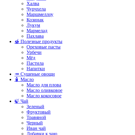
Халва
Чурчхела
Маршмеллоу
Козинак
Лукум
Мармелад
Пахлава
🍯 Полезные продукты
Ореховые пасты
Урбечи
Мёд
Пастила
Напитки
🥕 Сушеные овощи
🧴 Масло
Масло для плова
Масло оливковое
Масло кокосовое
🍃 Чай
Зеленый
Фруктовый
Травяной
Черный
Иван чай
Добавки к чаю