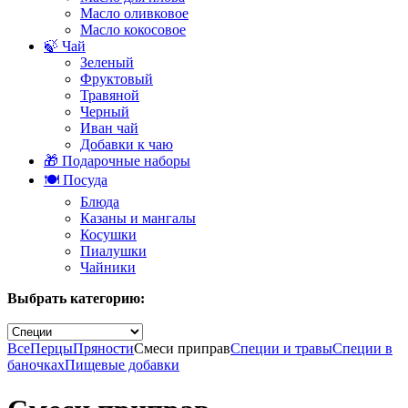
Масло оливковое
Масло кокосовое
🍃 Чай
Зеленый
Фруктовый
Травяной
Черный
Иван чай
Добавки к чаю
🎁 Подарочные наборы
🍽️ Посуда
Блюда
Казаны и мангалы
Косушки
Пиалушки
Чайники
Выбрать категорию:
Все
Перцы
Пряности
Смеси приправ
Специи и травы
Специи в
баночках
Пищевые добавки