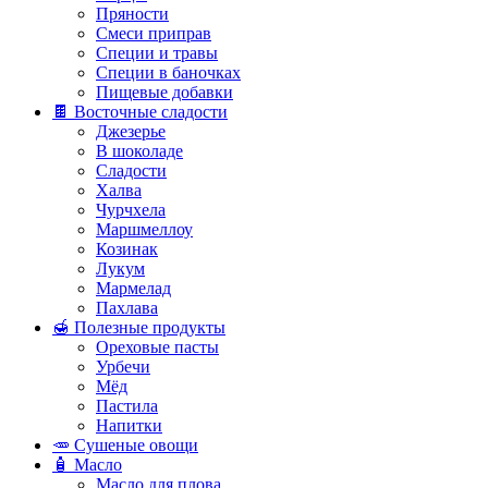
Пряности
Смеси приправ
Специи и травы
Специи в баночках
Пищевые добавки
🍫 Восточные сладости
Джезерье
В шоколаде
Сладости
Халва
Чурчхела
Маршмеллоу
Козинак
Лукум
Мармелад
Пахлава
🍯 Полезные продукты
Ореховые пасты
Урбечи
Мёд
Пастила
Напитки
🥕 Сушеные овощи
🧴 Масло
Масло для плова