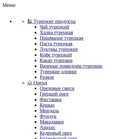
Меню
🕌 Турецкие продукты
Чай турецкий
Халва турецкая
Пишмание турецкая
Паста турецкая
Лукумы турецкие
Кофе турецкий
Какао турецкое
Вяленые помидоры турецкие
Турецкие оливки
Разное
🌰 Орехи
Ореховые смеси
Грецкий орех
Фисташка
Кешью
Миндаль
Фундук
Макадамия
Арахис
Кедровый орех
Бразильский орех