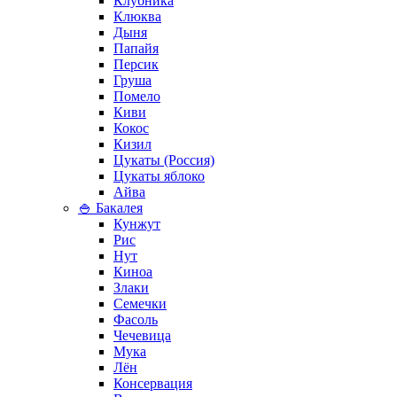
Клубника
Клюква
Дыня
Папайя
Персик
Груша
Помело
Киви
Кокос
Кизил
Цукаты (Россия)
Цукаты яблоко
Айва
🍚 Бакалея
Кунжут
Рис
Нут
Киноа
Злаки
Семечки
Фасоль
Чечевица
Мука
Лён
Консервация