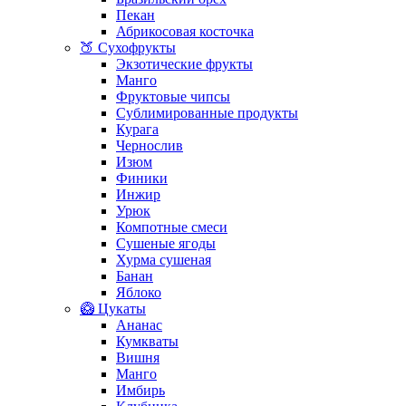
Пекан
Абрикосовая косточка
🍑 Сухофрукты
Экзотические фрукты
Манго
Фруктовые чипсы
Сублимированные продукты
Курага
Чернослив
Изюм
Финики
Инжир
Урюк
Компотные смеси
Сушеные ягоды
Хурма сушеная
Банан
Яблоко
🥝 Цукаты
Ананас
Кумкваты
Вишня
Манго
Имбирь