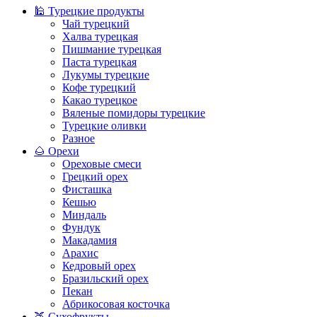
🕌 Турецкие продукты
Чай турецкий
Халва турецкая
Пишмание турецкая
Паста турецкая
Лукумы турецкие
Кофе турецкий
Какао турецкое
Вяленые помидоры турецкие
Турецкие оливки
Разное
🌰 Орехи
Ореховые смеси
Грецкий орех
Фисташка
Кешью
Миндаль
Фундук
Макадамия
Арахис
Кедровый орех
Бразильский орех
Пекан
Абрикосовая косточка
🍑 Сухофрукты