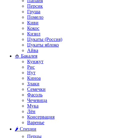
Папайя
Персик
Груша
Помело
Киви
Кокос
Кизил
Цукаты (Россия)
Цукаты яблоко
Айва
🍚 Бакалея
Кунжут
Рис
Нут
Киноа
Злаки
Семечки
Фасоль
Чечевица
Мука
Лён
Консервация
Варенье
🌶️ Специи
Перцы