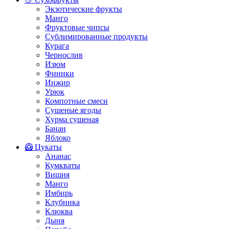
Экзотические фрукты
Манго
Фруктовые чипсы
Сублимированные продукты
Курага
Чернослив
Изюм
Финики
Инжир
Урюк
Компотные смеси
Сушеные ягоды
Хурма сушеная
Банан
Яблоко
🥝 Цукаты
Ананас
Кумкваты
Вишня
Манго
Имбирь
Клубника
Клюква
Дыня