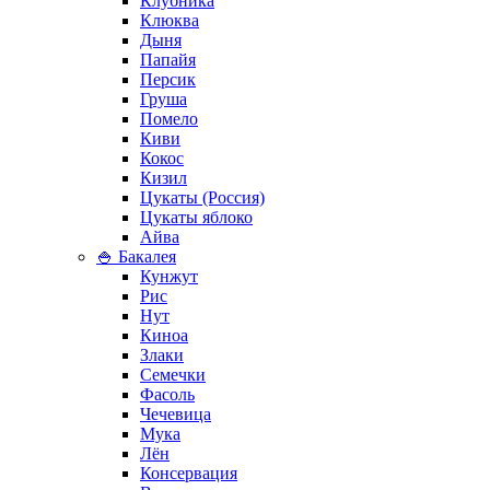
Клубника
Клюква
Дыня
Папайя
Персик
Груша
Помело
Киви
Кокос
Кизил
Цукаты (Россия)
Цукаты яблоко
Айва
🍚 Бакалея
Кунжут
Рис
Нут
Киноа
Злаки
Семечки
Фасоль
Чечевица
Мука
Лён
Консервация