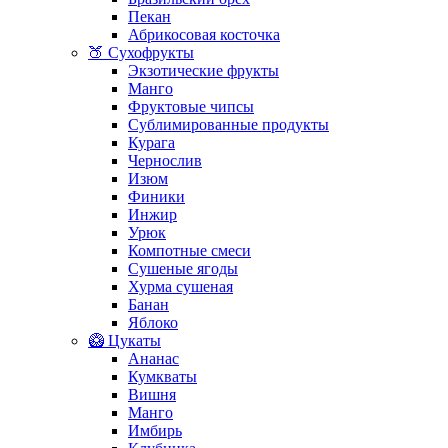
Пекан
Абрикосовая косточка
🍑 Сухофрукты
Экзотические фрукты
Манго
Фруктовые чипсы
Сублимированные продукты
Курага
Чернослив
Изюм
Финики
Инжир
Урюк
Компотные смеси
Сушеные ягоды
Хурма сушеная
Банан
Яблоко
🥝 Цукаты
Ананас
Кумкваты
Вишня
Манго
Имбирь