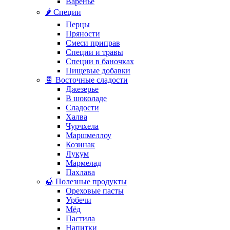
Варенье
🌶️ Специи
Перцы
Пряности
Смеси приправ
Специи и травы
Специи в баночках
Пищевые добавки
🍫 Восточные сладости
Джезерье
В шоколаде
Сладости
Халва
Чурчхела
Маршмеллоу
Козинак
Лукум
Мармелад
Пахлава
🍯 Полезные продукты
Ореховые пасты
Урбечи
Мёд
Пастила
Напитки