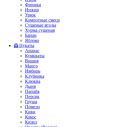
Финики
Инжир
Урюк
Компотные смеси
Сушеные ягоды
Хурма сушеная
Банан
Яблоко
🥝 Цукаты
Ананас
Кумкваты
Вишня
Манго
Имбирь
Клубника
Клюква
Дыня
Папайя
Персик
Груша
Помело
Киви
Кокос
Кизил