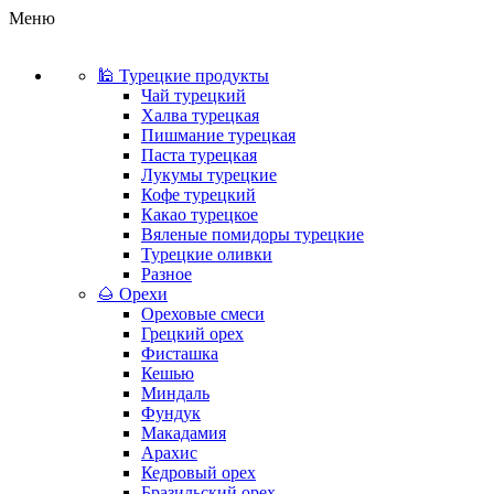
Меню
🕌 Турецкие продукты
Чай турецкий
Халва турецкая
Пишмание турецкая
Паста турецкая
Лукумы турецкие
Кофе турецкий
Какао турецкое
Вяленые помидоры турецкие
Турецкие оливки
Разное
🌰 Орехи
Ореховые смеси
Грецкий орех
Фисташка
Кешью
Миндаль
Фундук
Макадамия
Арахис
Кедровый орех
Бразильский орех