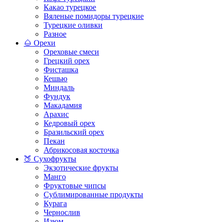
Какао турецкое
Вяленые помидоры турецкие
Турецкие оливки
Разное
🌰 Орехи
Ореховые смеси
Грецкий орех
Фисташка
Кешью
Миндаль
Фундук
Макадамия
Арахис
Кедровый орех
Бразильский орех
Пекан
Абрикосовая косточка
🍑 Сухофрукты
Экзотические фрукты
Манго
Фруктовые чипсы
Сублимированные продукты
Курага
Чернослив
Изюм