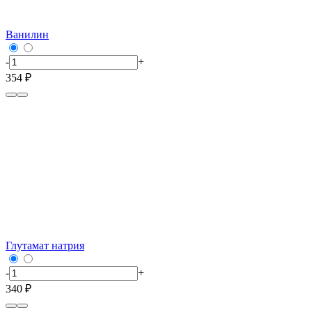
Ванилин
-
+
354 ₽
Глутамат натрия
-
+
340 ₽