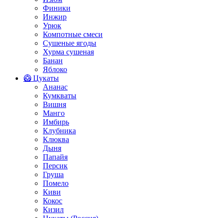
Финики
Инжир
Урюк
Компотные смеси
Сушеные ягоды
Хурма сушеная
Банан
Яблоко
🥝 Цукаты
Ананас
Кумкваты
Вишня
Манго
Имбирь
Клубника
Клюква
Дыня
Папайя
Персик
Груша
Помело
Киви
Кокос
Кизил