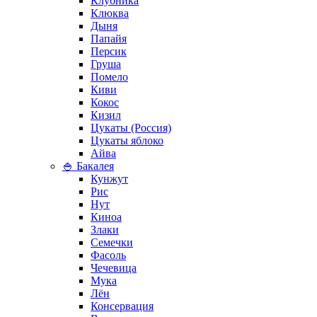
Клубника
Клюква
Дыня
Папайя
Персик
Груша
Помело
Киви
Кокос
Кизил
Цукаты (Россия)
Цукаты яблоко
Айва
🍚 Бакалея
Кунжут
Рис
Нут
Киноа
Злаки
Семечки
Фасоль
Чечевица
Мука
Лён
Консервация