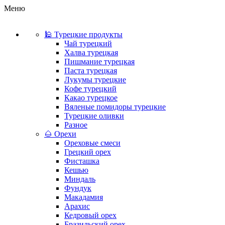
Меню
🕌 Турецкие продукты
Чай турецкий
Халва турецкая
Пишмание турецкая
Паста турецкая
Лукумы турецкие
Кофе турецкий
Какао турецкое
Вяленые помидоры турецкие
Турецкие оливки
Разное
🌰 Орехи
Ореховые смеси
Грецкий орех
Фисташка
Кешью
Миндаль
Фундук
Макадамия
Арахис
Кедровый орех
Бразильский орех