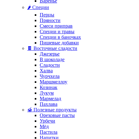
Варенье
🌶️ Специи
Перцы
Пряности
Смеси приправ
Специи и травы
Специи в баночках
Пищевые добавки
🍫 Восточные сладости
Джезерье
В шоколаде
Сладости
Халва
Чурчхела
Маршмеллоу
Козинак
Лукум
Мармелад
Пахлава
🍯 Полезные продукты
Ореховые пасты
Урбечи
Мёд
Пастила
Напитки