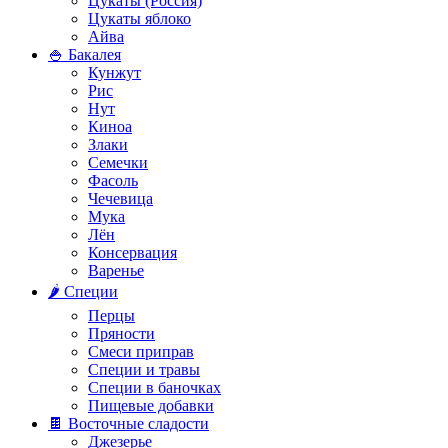
Цукаты (Россия)
Цукаты яблоко
Айва
🍚 Бакалея
Кунжут
Рис
Нут
Киноа
Злаки
Семечки
Фасоль
Чечевица
Мука
Лён
Консервация
Варенье
🌶️ Специи
Перцы
Пряности
Смеси приправ
Специи и травы
Специи в баночках
Пищевые добавки
🍫 Восточные сладости
Джезерье