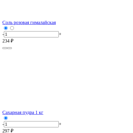
Соль розовая гималайская
-
+
234 ₽
Сахарная пудра 1 кг
-
+
297 ₽