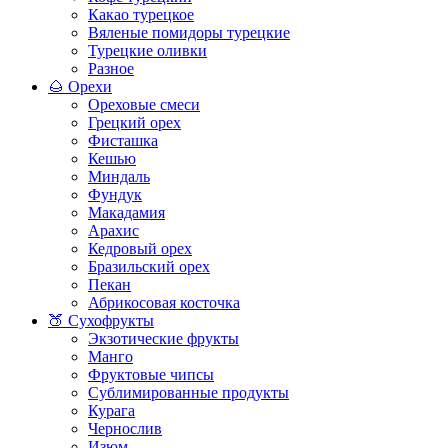
Какао турецкое
Вяленые помидоры турецкие
Турецкие оливки
Разное
🌰 Орехи
Ореховые смеси
Грецкий орех
Фисташка
Кешью
Миндаль
Фундук
Макадамия
Арахис
Кедровый орех
Бразильский орех
Пекан
Абрикосовая косточка
🍑 Сухофрукты
Экзотические фрукты
Манго
Фруктовые чипсы
Сублимированные продукты
Курага
Чернослив
Изюм