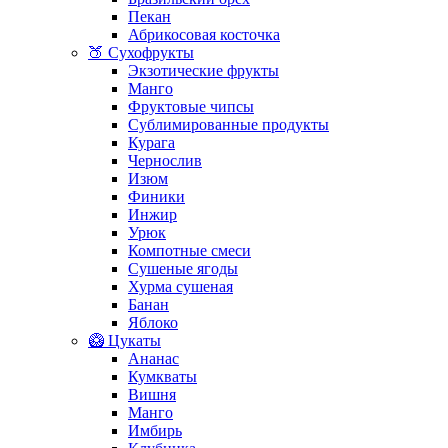
Пекан
Абрикосовая косточка
🍑 Сухофрукты
Экзотические фрукты
Манго
Фруктовые чипсы
Сублимированные продукты
Курага
Чернослив
Изюм
Финики
Инжир
Урюк
Компотные смеси
Сушеные ягоды
Хурма сушеная
Банан
Яблоко
🥝 Цукаты
Ананас
Кумкваты
Вишня
Манго
Имбирь