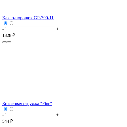
Какао-порошок GP-390-11
-
+
1328 ₽
Кокосовая стружка "Fine"
-
+
544 ₽