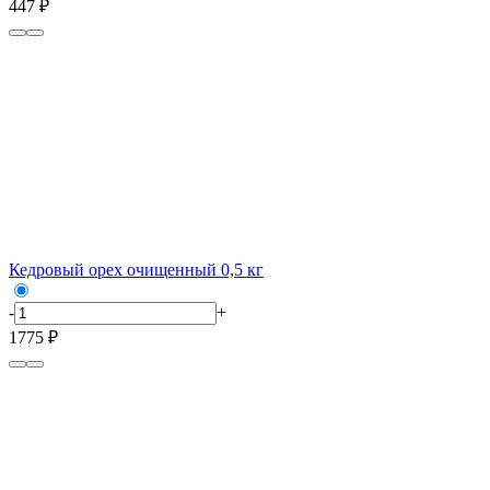
447 ₽
Кедровый орех очищенный 0,5 кг
-
+
1775 ₽