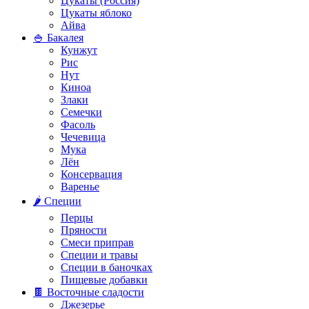
Цукаты (Россия)
Цукаты яблоко
Айва
🍚 Бакалея
Кунжут
Рис
Нут
Киноа
Злаки
Семечки
Фасоль
Чечевица
Мука
Лён
Консервация
Варенье
🌶️ Специи
Перцы
Пряности
Смеси приправ
Специи и травы
Специи в баночках
Пищевые добавки
🍫 Восточные сладости
Джезерье