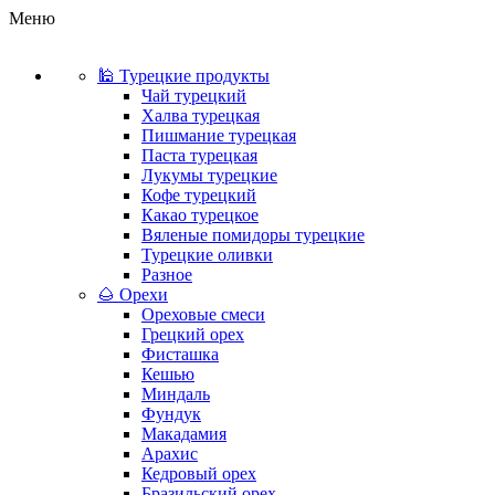
Меню
🕌 Турецкие продукты
Чай турецкий
Халва турецкая
Пишмание турецкая
Паста турецкая
Лукумы турецкие
Кофе турецкий
Какао турецкое
Вяленые помидоры турецкие
Турецкие оливки
Разное
🌰 Орехи
Ореховые смеси
Грецкий орех
Фисташка
Кешью
Миндаль
Фундук
Макадамия
Арахис
Кедровый орех
Бразильский орех