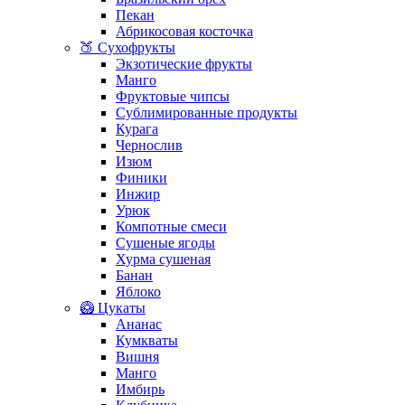
Пекан
Абрикосовая косточка
🍑 Сухофрукты
Экзотические фрукты
Манго
Фруктовые чипсы
Сублимированные продукты
Курага
Чернослив
Изюм
Финики
Инжир
Урюк
Компотные смеси
Сушеные ягоды
Хурма сушеная
Банан
Яблоко
🥝 Цукаты
Ананас
Кумкваты
Вишня
Манго
Имбирь