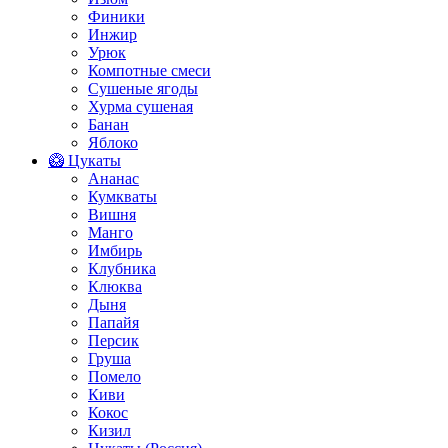
Финики
Инжир
Урюк
Компотные смеси
Сушеные ягоды
Хурма сушеная
Банан
Яблоко
🥝 Цукаты
Ананас
Кумкваты
Вишня
Манго
Имбирь
Клубника
Клюква
Дыня
Папайя
Персик
Груша
Помело
Киви
Кокос
Кизил