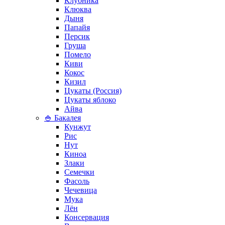
Клубника
Клюква
Дыня
Папайя
Персик
Груша
Помело
Киви
Кокос
Кизил
Цукаты (Россия)
Цукаты яблоко
Айва
🍚 Бакалея
Кунжут
Рис
Нут
Киноа
Злаки
Семечки
Фасоль
Чечевица
Мука
Лён
Консервация