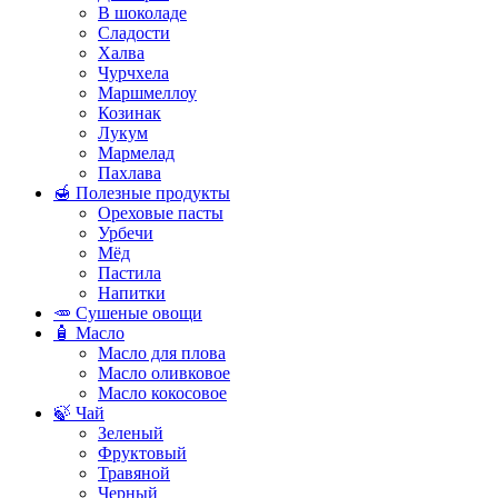
В шоколаде
Сладости
Халва
Чурчхела
Маршмеллоу
Козинак
Лукум
Мармелад
Пахлава
🍯 Полезные продукты
Ореховые пасты
Урбечи
Мёд
Пастила
Напитки
🥕 Сушеные овощи
🧴 Масло
Масло для плова
Масло оливковое
Масло кокосовое
🍃 Чай
Зеленый
Фруктовый
Травяной
Черный