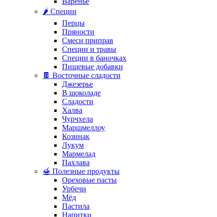
Варенье
🌶️ Специи
Перцы
Пряности
Смеси приправ
Специи и травы
Специи в баночках
Пищевые добавки
🍫 Восточные сладости
Джезерье
В шоколаде
Сладости
Халва
Чурчхела
Маршмеллоу
Козинак
Лукум
Мармелад
Пахлава
🍯 Полезные продукты
Ореховые пасты
Урбечи
Мёд
Пастила
Напитки