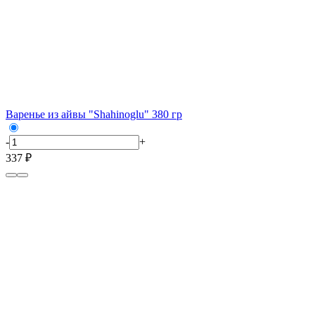
Варенье из айвы "Shahinoglu" 380 гр
-
+
337 ₽