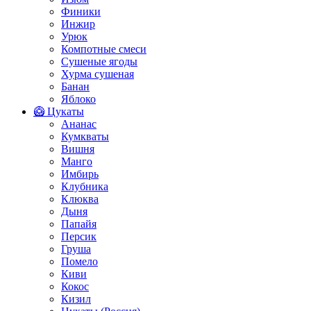
Финики
Инжир
Урюк
Компотные смеси
Сушеные ягоды
Хурма сушеная
Банан
Яблоко
🥝 Цукаты
Ананас
Кумкваты
Вишня
Манго
Имбирь
Клубника
Клюква
Дыня
Папайя
Персик
Груша
Помело
Киви
Кокос
Кизил