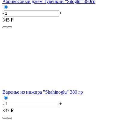
Абрикосовый джем Турецкий “Sitoglu” 380гр
-
+
345 ₽
Варенье из инжира "Shahinoglu" 380 гр
-
+
337 ₽