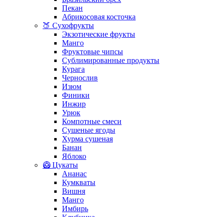
Пекан
Абрикосовая косточка
🍑 Сухофрукты
Экзотические фрукты
Манго
Фруктовые чипсы
Сублимированные продукты
Курага
Чернослив
Изюм
Финики
Инжир
Урюк
Компотные смеси
Сушеные ягоды
Хурма сушеная
Банан
Яблоко
🥝 Цукаты
Ананас
Кумкваты
Вишня
Манго
Имбирь