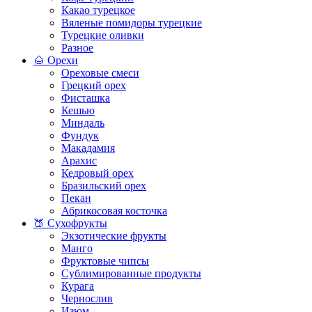
Какао турецкое
Вяленые помидоры турецкие
Турецкие оливки
Разное
🌰 Орехи
Ореховые смеси
Грецкий орех
Фисташка
Кешью
Миндаль
Фундук
Макадамия
Арахис
Кедровый орех
Бразильский орех
Пекан
Абрикосовая косточка
🍑 Сухофрукты
Экзотические фрукты
Манго
Фруктовые чипсы
Сублимированные продукты
Курага
Чернослив
Изюм