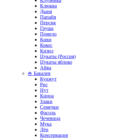
Клубника
Клюква
Дыня
Папайя
Персик
Груша
Помело
Киви
Кокос
Кизил
Цукаты (Россия)
Цукаты яблоко
Айва
🍚 Бакалея
Кунжут
Рис
Нут
Киноа
Злаки
Семечки
Фасоль
Чечевица
Мука
Лён
Консервация