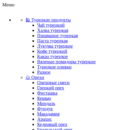
Меню
🕌 Турецкие продукты
Чай турецкий
Халва турецкая
Пишмание турецкая
Паста турецкая
Лукумы турецкие
Кофе турецкий
Какао турецкое
Вяленые помидоры турецкие
Турецкие оливки
Разное
🌰 Орехи
Ореховые смеси
Грецкий орех
Фисташка
Кешью
Миндаль
Фундук
Макадамия
Арахис
Кедровый орех
Бразильский орех