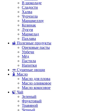
В шоколаде
Сладости
Халва
Чурчхела
Маршмеллоу
Козинак
Лукум
Мармелад
Пахлава
🍯 Полезные продукты
Ореховые пасты
Урбечи
Мёд
Пастила
Напитки
🥕 Сушеные овощи
🧴 Масло
Масло для плова
Масло оливковое
Масло кокосовое
🍃 Чай
Зеленый
Фруктовый
Травяной
Черный