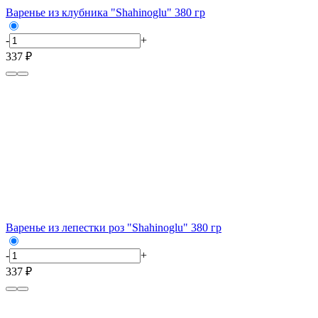
Варенье из клубника "Shahinoglu" 380 гр
-
+
337 ₽
Варенье из лепестки роз "Shahinoglu" 380 гр
-
+
337 ₽