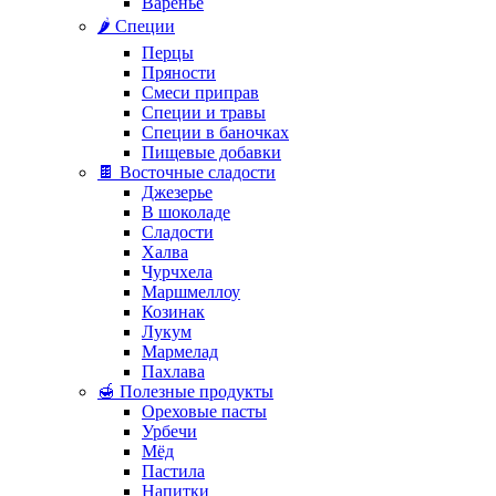
Варенье
🌶️ Специи
Перцы
Пряности
Смеси приправ
Специи и травы
Специи в баночках
Пищевые добавки
🍫 Восточные сладости
Джезерье
В шоколаде
Сладости
Халва
Чурчхела
Маршмеллоу
Козинак
Лукум
Мармелад
Пахлава
🍯 Полезные продукты
Ореховые пасты
Урбечи
Мёд
Пастила
Напитки