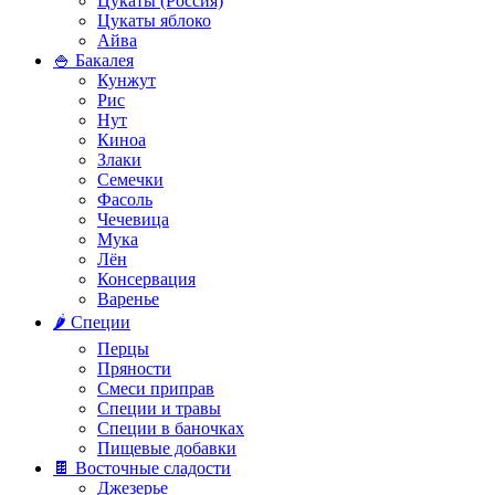
Цукаты (Россия)
Цукаты яблоко
Айва
🍚 Бакалея
Кунжут
Рис
Нут
Киноа
Злаки
Семечки
Фасоль
Чечевица
Мука
Лён
Консервация
Варенье
🌶️ Специи
Перцы
Пряности
Смеси приправ
Специи и травы
Специи в баночках
Пищевые добавки
🍫 Восточные сладости
Джезерье