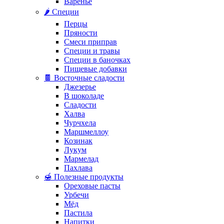
Варенье
🌶️ Специи
Перцы
Пряности
Смеси приправ
Специи и травы
Специи в баночках
Пищевые добавки
🍫 Восточные сладости
Джезерье
В шоколаде
Сладости
Халва
Чурчхела
Маршмеллоу
Козинак
Лукум
Мармелад
Пахлава
🍯 Полезные продукты
Ореховые пасты
Урбечи
Мёд
Пастила
Напитки