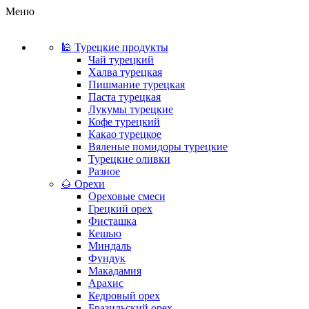
Меню
🕌 Турецкие продукты
Чай турецкий
Халва турецкая
Пишмание турецкая
Паста турецкая
Лукумы турецкие
Кофе турецкий
Какао турецкое
Вяленые помидоры турецкие
Турецкие оливки
Разное
🌰 Орехи
Ореховые смеси
Грецкий орех
Фисташка
Кешью
Миндаль
Фундук
Макадамия
Арахис
Кедровый орех
Бразильский орех