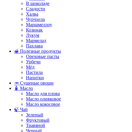
В шоколаде
Сладости
Халва
Чурчхела
Маршмеллоу
Козинак
Лукум
Мармелад
Пахлава
🍯 Полезные продукты
Ореховые пасты
Урбечи
Мёд
Пастила
Напитки
🥕 Сушеные овощи
🧴 Масло
Масло для плова
Масло оливковое
Масло кокосовое
🍃 Чай
Зеленый
Фруктовый
Травяной
Черный