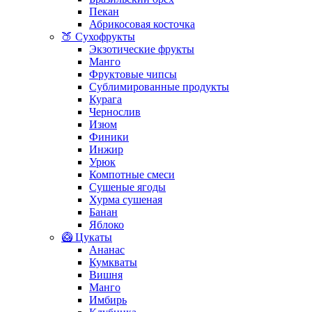
Пекан
Абрикосовая косточка
🍑 Сухофрукты
Экзотические фрукты
Манго
Фруктовые чипсы
Сублимированные продукты
Курага
Чернослив
Изюм
Финики
Инжир
Урюк
Компотные смеси
Сушеные ягоды
Хурма сушеная
Банан
Яблоко
🥝 Цукаты
Ананас
Кумкваты
Вишня
Манго
Имбирь