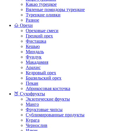
Какао турецкое
Вяленые помидоры турецкие
Турецкие оливки
Разное
🌰 Орехи
Ореховые смеси
Грецкий орех
Фисташка
Кешью
Миндаль
Фундук
Макадамия
Арахис
Кедровый орех
Бразильский орех
Пекан
Абрикосовая косточка
🍑 Сухофрукты
Экзотические фрукты
Манго
Фруктовые чипсы
Сублимированные продукты
Курага
Чернослив
Изюм