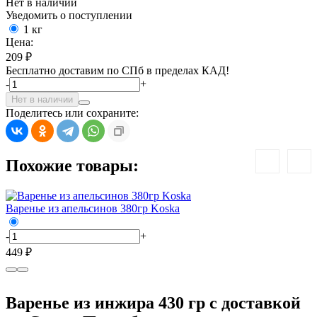
Нет в наличии
Уведомить о поступлении
1 кг
Цена:
209 ₽
Бесплатно доставим по СПб в пределах КАД!
-
+
Нет в наличии
Поделитесь или сохраните:
Похожие товары:
Варенье из апельсинов 380гр Koska
К
-
+
-
449 ₽
3
Варенье из инжира 430 гр с доставкой