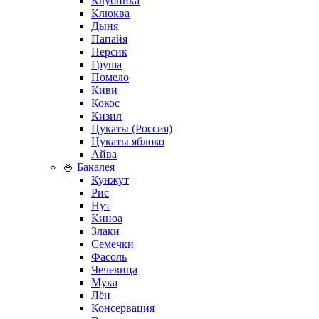
Клубника
Клюква
Дыня
Папайя
Персик
Груша
Помело
Киви
Кокос
Кизил
Цукаты (Россия)
Цукаты яблоко
Айва
🍚 Бакалея
Кунжут
Рис
Нут
Киноа
Злаки
Семечки
Фасоль
Чечевица
Мука
Лён
Консервация