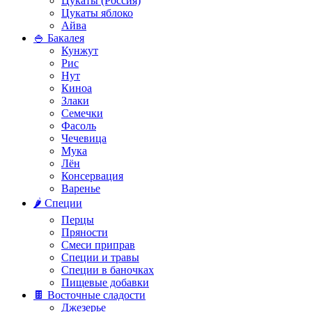
Цукаты (Россия)
Цукаты яблоко
Айва
🍚 Бакалея
Кунжут
Рис
Нут
Киноа
Злаки
Семечки
Фасоль
Чечевица
Мука
Лён
Консервация
Варенье
🌶️ Специи
Перцы
Пряности
Смеси приправ
Специи и травы
Специи в баночках
Пищевые добавки
🍫 Восточные сладости
Джезерье