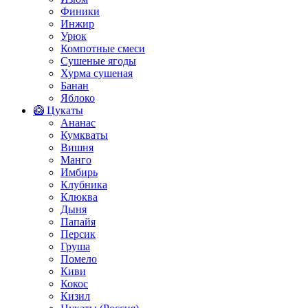
Финики
Инжир
Урюк
Компотные смеси
Сушеные ягоды
Хурма сушеная
Банан
Яблоко
🥝 Цукаты
Ананас
Кумкваты
Вишня
Манго
Имбирь
Клубника
Клюква
Дыня
Папайя
Персик
Груша
Помело
Киви
Кокос
Кизил