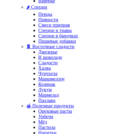
Варенье
🌶️ Специи
Перцы
Пряности
Смеси приправ
Специи и травы
Специи в баночках
Пищевые добавки
🍫 Восточные сладости
Джезерье
В шоколаде
Сладости
Халва
Чурчхела
Маршмеллоу
Козинак
Лукум
Мармелад
Пахлава
🍯 Полезные продукты
Ореховые пасты
Урбечи
Мёд
Пастила
Напитки