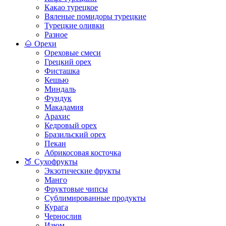
Какао турецкое
Вяленые помидоры турецкие
Турецкие оливки
Разное
🌰 Орехи
Ореховые смеси
Грецкий орех
Фисташка
Кешью
Миндаль
Фундук
Макадамия
Арахис
Кедровый орех
Бразильский орех
Пекан
Абрикосовая косточка
🍑 Сухофрукты
Экзотические фрукты
Манго
Фруктовые чипсы
Сублимированные продукты
Курага
Чернослив
Изюм