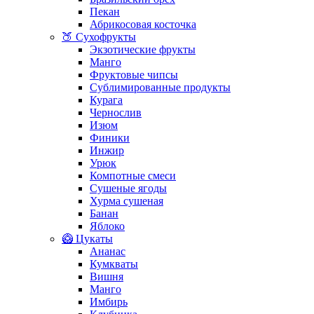
Пекан
Абрикосовая косточка
🍑 Сухофрукты
Экзотические фрукты
Манго
Фруктовые чипсы
Сублимированные продукты
Курага
Чернослив
Изюм
Финики
Инжир
Урюк
Компотные смеси
Сушеные ягоды
Хурма сушеная
Банан
Яблоко
🥝 Цукаты
Ананас
Кумкваты
Вишня
Манго
Имбирь