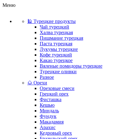
Меню
🕌 Турецкие продукты
Чай турецкий
Халва турецкая
Пишмание турецкая
Паста турецкая
Лукумы турецкие
Кофе турецкий
Какао турецкое
Вяленые помидоры турецкие
Турецкие оливки
Разное
🌰 Орехи
Ореховые смеси
Грецкий орех
Фисташка
Кешью
Миндаль
Фундук
Макадамия
Арахис
Кедровый орех
Бразильский орех