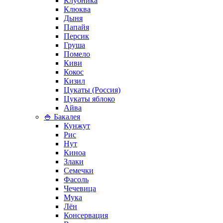
Клубника
Клюква
Дыня
Папайя
Персик
Груша
Помело
Киви
Кокос
Кизил
Цукаты (Россия)
Цукаты яблоко
Айва
🍚 Бакалея
Кунжут
Рис
Нут
Киноа
Злаки
Семечки
Фасоль
Чечевица
Мука
Лён
Консервация