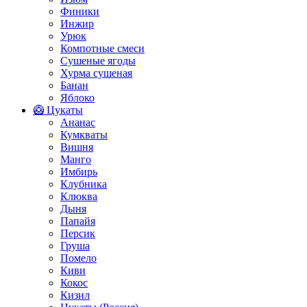
Финики
Инжир
Урюк
Компотные смеси
Сушеные ягоды
Хурма сушеная
Банан
Яблоко
🥝 Цукаты
Ананас
Кумкваты
Вишня
Манго
Имбирь
Клубника
Клюква
Дыня
Папайя
Персик
Груша
Помело
Киви
Кокос
Кизил