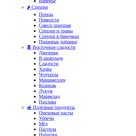
Варенье
🌶️ Специи
Перцы
Пряности
Смеси приправ
Специи и травы
Специи в баночках
Пищевые добавки
🍫 Восточные сладости
Джезерье
В шоколаде
Сладости
Халва
Чурчхела
Маршмеллоу
Козинак
Лукум
Мармелад
Пахлава
🍯 Полезные продукты
Ореховые пасты
Урбечи
Мёд
Пастила
Напитки