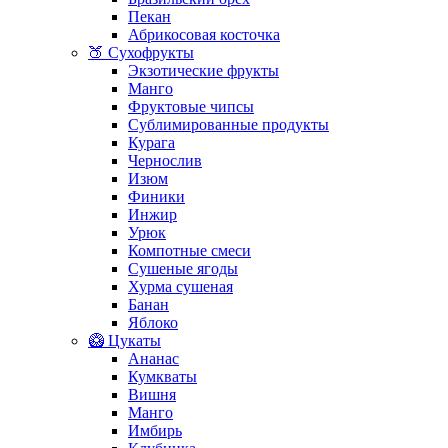
Пекан
Абрикосовая косточка
🍑 Сухофрукты
Экзотические фрукты
Манго
Фруктовые чипсы
Сублимированные продукты
Курага
Чернослив
Изюм
Финики
Инжир
Урюк
Компотные смеси
Сушеные ягоды
Хурма сушеная
Банан
Яблоко
🥝 Цукаты
Ананас
Кумкваты
Вишня
Манго
Имбирь