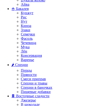
Цукаты яблоко
Айва
🍚 Бакалея
Кунжут
Рис
Нут
Киноа
Злаки
Семечки
Фасоль
Чечевица
Мука
Лён
Консервация
Варенье
🌶️ Специи
Перцы
Пряности
Смеси приправ
Специи и травы
Специи в баночках
Пищевые добавки
🍫 Восточные сладости
Джезерье
В шоколаде