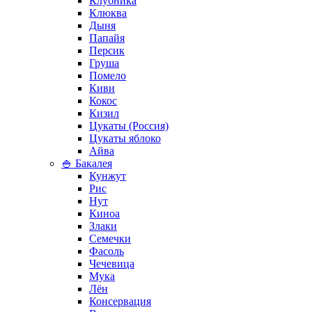
Клубника
Клюква
Дыня
Папайя
Персик
Груша
Помело
Киви
Кокос
Кизил
Цукаты (Россия)
Цукаты яблоко
Айва
🍚 Бакалея
Кунжут
Рис
Нут
Киноа
Злаки
Семечки
Фасоль
Чечевица
Мука
Лён
Консервация