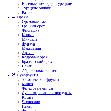
Вяленые помидоры турецкие
Турецкие оливки
Разное
🌰 Орехи
Ореховые смеси
Грецкий орех
Фисташка
Кешью
Миндаль
Фундук
Макадамия
Арахис
Кедровый орех
Бразильский орех
Пекан
Абрикосовая косточка
🍑 Сухофрукты
Экзотические фрукты
Манго
Фруктовые чипсы
Сублимированные продукты
Курага
Чернослив
Изюм
Финики