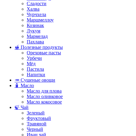
Сладости
Халва
Чурчхела
Маршмеллоу
Козинак
Лукум
Мармелад
Пахлава
🍯 Полезные продукты
Ореховые пасты
Урбечи
Мёд
Пастила
Напитки
🥕 Сушеные овощи
🧴 Масло
Масло для плова
Масло оливковое
Масло кокосовое
🍃 Чай
Зеленый
Фруктовый
Травяной
Черный
Иван чай