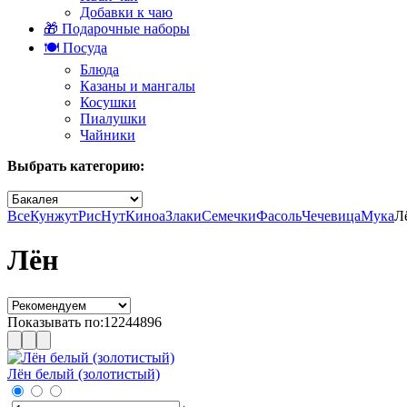
Добавки к чаю
🎁 Подарочные наборы
🍽️ Посуда
Блюда
Казаны и мангалы
Косушки
Пиалушки
Чайники
Выбрать категорию:
Все
Кунжут
Рис
Нут
Киноа
Злаки
Семечки
Фасоль
Чечевица
Мука
Л
Лён
Показывать по:
12
24
48
96
Лён белый (золотистый)