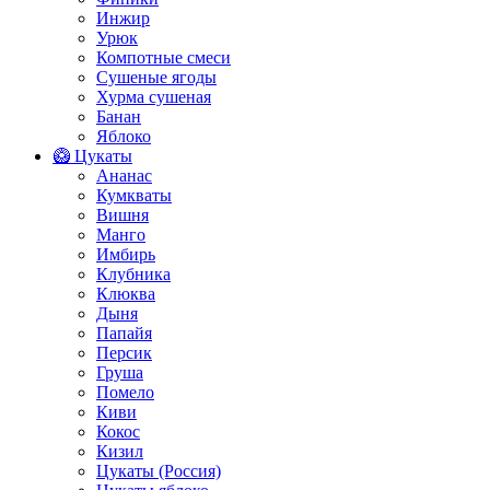
Инжир
Урюк
Компотные смеси
Сушеные ягоды
Хурма сушеная
Банан
Яблоко
🥝 Цукаты
Ананас
Кумкваты
Вишня
Манго
Имбирь
Клубника
Клюква
Дыня
Папайя
Персик
Груша
Помело
Киви
Кокос
Кизил
Цукаты (Россия)