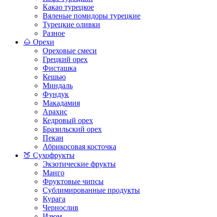
Какао турецкое
Вяленые помидоры турецкие
Турецкие оливки
Разное
🌰 Орехи
Ореховые смеси
Грецкий орех
Фисташка
Кешью
Миндаль
Фундук
Макадамия
Арахис
Кедровый орех
Бразильский орех
Пекан
Абрикосовая косточка
🍑 Сухофрукты
Экзотические фрукты
Манго
Фруктовые чипсы
Сублимированные продукты
Курага
Чернослив
Изюм