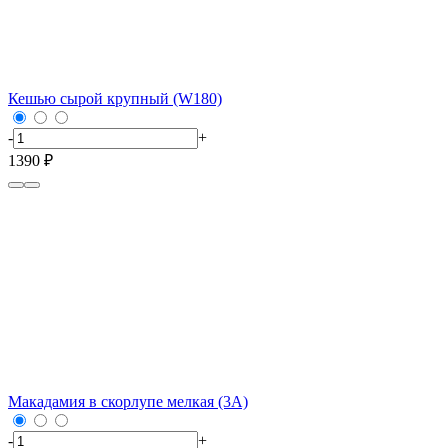
Кешью сырой крупный (W180)
-
+
1390 ₽
Макадамия в скорлупе мелкая (3А)
-
+