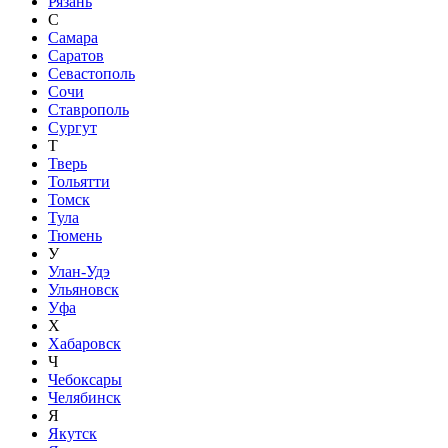
Рязань
С
Самара
Саратов
Севастополь
Сочи
Ставрополь
Сургут
Т
Тверь
Тольятти
Томск
Тула
Тюмень
У
Улан-Удэ
Ульяновск
Уфа
Х
Хабаровск
Ч
Чебоксары
Челябинск
Я
Якутск