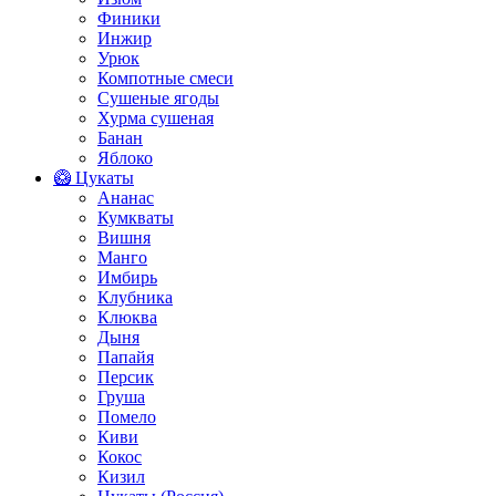
Финики
Инжир
Урюк
Компотные смеси
Сушеные ягоды
Хурма сушеная
Банан
Яблоко
🥝 Цукаты
Ананас
Кумкваты
Вишня
Манго
Имбирь
Клубника
Клюква
Дыня
Папайя
Персик
Груша
Помело
Киви
Кокос
Кизил