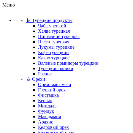
Меню
🕌 Турецкие продукты
Чай турецкий
Халва турецкая
Пишмание турецкая
Паста турецкая
Лукумы турецкие
Кофе турецкий
Какао турецкое
Вяленые помидоры турецкие
Турецкие оливки
Разное
🌰 Орехи
Ореховые смеси
Грецкий орех
Фисташка
Кешью
Миндаль
Фундук
Макадамия
Арахис
Кедровый орех
Бразильский орех