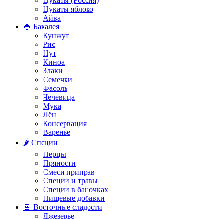
Цукаты (Россия)
Цукаты яблоко
Айва
🍚 Бакалея
Кунжут
Рис
Нут
Киноа
Злаки
Семечки
Фасоль
Чечевица
Мука
Лён
Консервация
Варенье
🌶️ Специи
Перцы
Пряности
Смеси приправ
Специи и травы
Специи в баночках
Пищевые добавки
🍫 Восточные сладости
Джезерье