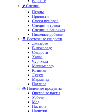
Варенье
🌶️ Специи
Перцы
Пряности
Смеси приправ
Специи и травы
Специи в баночках
Пищевые добавки
🍫 Восточные сладости
Джезерье
В шоколаде
Сладости
Халва
Чурчхела
Маршмеллоу
Козинак
Лукум
Мармелад
Пахлава
🍯 Полезные продукты
Ореховые пасты
Урбечи
Мёд
Пастила
Напитки