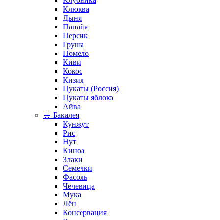
Клубника
Клюква
Дыня
Папайя
Персик
Груша
Помело
Киви
Кокос
Кизил
Цукаты (Россия)
Цукаты яблоко
Айва
🍚 Бакалея
Кунжут
Рис
Нут
Киноа
Злаки
Семечки
Фасоль
Чечевица
Мука
Лён
Консервация