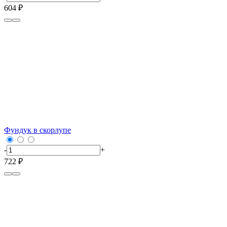
604 ₽
Фундук в скорлупе
-
+
722 ₽