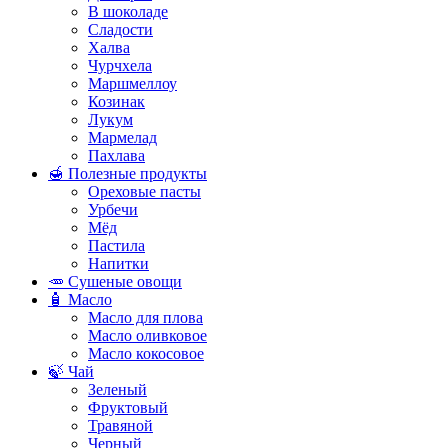
В шоколаде
Сладости
Халва
Чурчхела
Маршмеллоу
Козинак
Лукум
Мармелад
Пахлава
🍯 Полезные продукты
Ореховые пасты
Урбечи
Мёд
Пастила
Напитки
🥕 Сушеные овощи
🧴 Масло
Масло для плова
Масло оливковое
Масло кокосовое
🍃 Чай
Зеленый
Фруктовый
Травяной
Черный