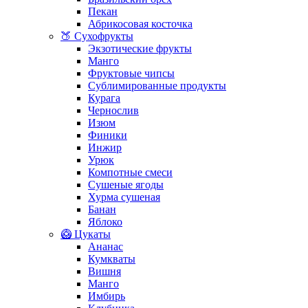
Пекан
Абрикосовая косточка
🍑 Сухофрукты
Экзотические фрукты
Манго
Фруктовые чипсы
Сублимированные продукты
Курага
Чернослив
Изюм
Финики
Инжир
Урюк
Компотные смеси
Сушеные ягоды
Хурма сушеная
Банан
Яблоко
🥝 Цукаты
Ананас
Кумкваты
Вишня
Манго
Имбирь