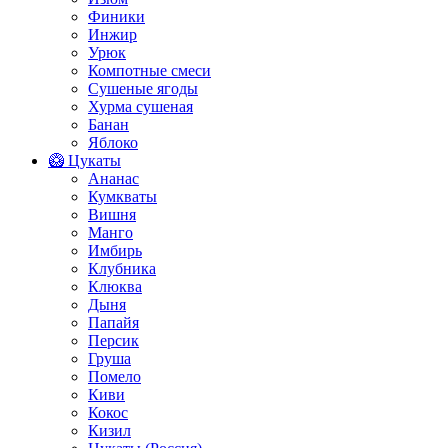
Финики
Инжир
Урюк
Компотные смеси
Сушеные ягоды
Хурма сушеная
Банан
Яблоко
🥝 Цукаты
Ананас
Кумкваты
Вишня
Манго
Имбирь
Клубника
Клюква
Дыня
Папайя
Персик
Груша
Помело
Киви
Кокос
Кизил