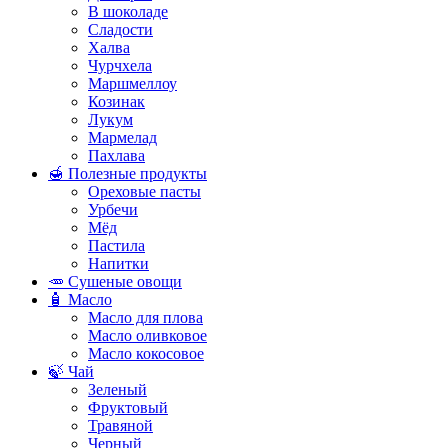
В шоколаде
Сладости
Халва
Чурчхела
Маршмеллоу
Козинак
Лукум
Мармелад
Пахлава
🍯 Полезные продукты
Ореховые пасты
Урбечи
Мёд
Пастила
Напитки
🥕 Сушеные овощи
🧴 Масло
Масло для плова
Масло оливковое
Масло кокосовое
🍃 Чай
Зеленый
Фруктовый
Травяной
Черный