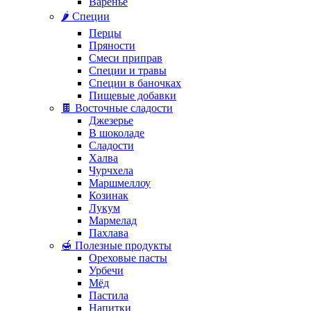
Варенье
🌶️ Специи
Перцы
Пряности
Смеси приправ
Специи и травы
Специи в баночках
Пищевые добавки
🍫 Восточные сладости
Джезерье
В шоколаде
Сладости
Халва
Чурчхела
Маршмеллоу
Козинак
Лукум
Мармелад
Пахлава
🍯 Полезные продукты
Ореховые пасты
Урбечи
Мёд
Пастила
Напитки