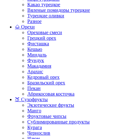
Какао турецкое
Вяленые помидоры турецкие
Турецкие оливки
Разное
🌰 Орехи
Ореховые смеси
Грецкий орех
Фисташка
Кешью
Миндаль
Фундук
Макадамия
Арахис
Кедровый орех
Бразильский орех
Пекан
Абрикосовая косточка
🍑 Сухофрукты
Экзотические фрукты
Манго
Фруктовые чипсы
Сублимированные продукты
Курага
Чернослив
Изюм