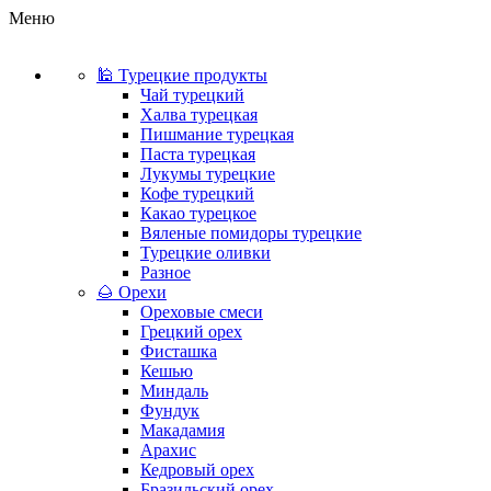
Меню
🕌 Турецкие продукты
Чай турецкий
Халва турецкая
Пишмание турецкая
Паста турецкая
Лукумы турецкие
Кофе турецкий
Какао турецкое
Вяленые помидоры турецкие
Турецкие оливки
Разное
🌰 Орехи
Ореховые смеси
Грецкий орех
Фисташка
Кешью
Миндаль
Фундук
Макадамия
Арахис
Кедровый орех
Бразильский орех