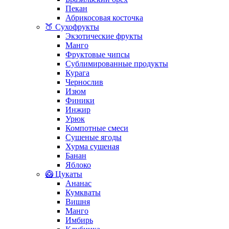
Пекан
Абрикосовая косточка
🍑 Сухофрукты
Экзотические фрукты
Манго
Фруктовые чипсы
Сублимированные продукты
Курага
Чернослив
Изюм
Финики
Инжир
Урюк
Компотные смеси
Сушеные ягоды
Хурма сушеная
Банан
Яблоко
🥝 Цукаты
Ананас
Кумкваты
Вишня
Манго
Имбирь