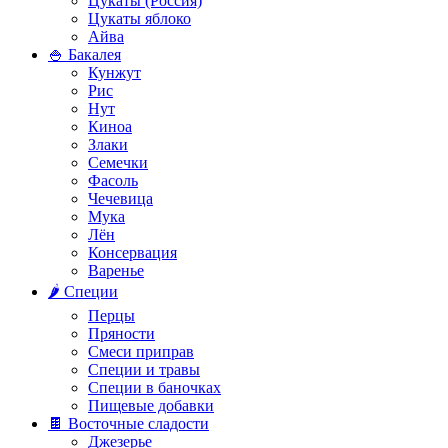
Цукаты (Россия)
Цукаты яблоко
Айва
🍚 Бакалея
Кунжут
Рис
Нут
Киноа
Злаки
Семечки
Фасоль
Чечевица
Мука
Лён
Консервация
Варенье
🌶️ Специи
Перцы
Пряности
Смеси приправ
Специи и травы
Специи в баночках
Пищевые добавки
🍫 Восточные сладости
Джезерье