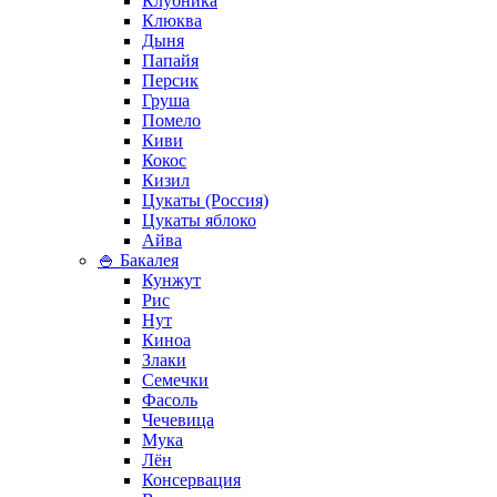
Клубника
Клюква
Дыня
Папайя
Персик
Груша
Помело
Киви
Кокос
Кизил
Цукаты (Россия)
Цукаты яблоко
Айва
🍚 Бакалея
Кунжут
Рис
Нут
Киноа
Злаки
Семечки
Фасоль
Чечевица
Мука
Лён
Консервация