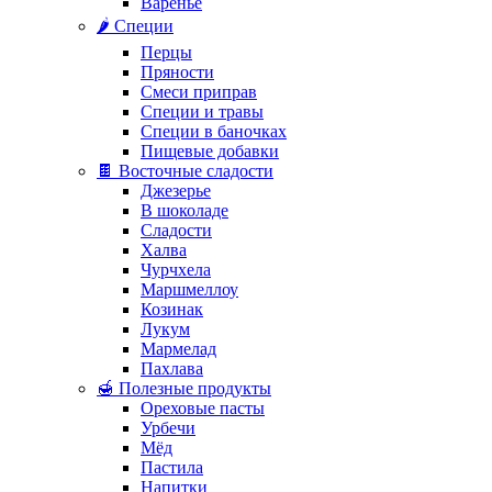
Варенье
🌶️ Специи
Перцы
Пряности
Смеси приправ
Специи и травы
Специи в баночках
Пищевые добавки
🍫 Восточные сладости
Джезерье
В шоколаде
Сладости
Халва
Чурчхела
Маршмеллоу
Козинак
Лукум
Мармелад
Пахлава
🍯 Полезные продукты
Ореховые пасты
Урбечи
Мёд
Пастила
Напитки