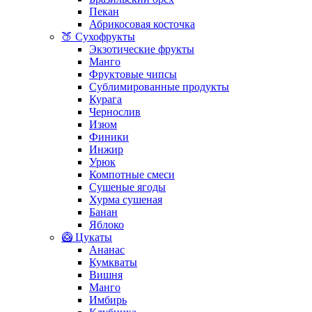
Пекан
Абрикосовая косточка
🍑 Сухофрукты
Экзотические фрукты
Манго
Фруктовые чипсы
Сублимированные продукты
Курага
Чернослив
Изюм
Финики
Инжир
Урюк
Компотные смеси
Сушеные ягоды
Хурма сушеная
Банан
Яблоко
🥝 Цукаты
Ананас
Кумкваты
Вишня
Манго
Имбирь