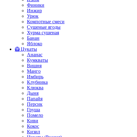
Финики
Инжир
Урюк
Компотные смеси
Сушеные ягоды
Хурма сушеная
Банан
Яблоко
🥝 Цукаты
Ананас
Кумкваты
Вишня
Манго
Имбирь
Клубника
Клюква
Дыня
Папайя
Персик
Груша
Помело
Киви
Кокос
Кизил