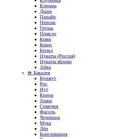
Клубника
Клюква
Дыня
Папайя
Персик
Груша
Помело
Киви
Кокос
Кизил
Цукаты (Россия)
Цукаты яблоко
Айва
🍚 Бакалея
Кунжут
Рис
Нут
Киноа
Злаки
Семечки
Фасоль
Чечевица
Мука
Лён
Консервация