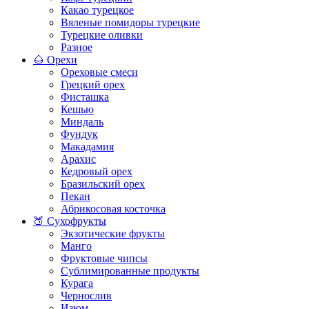
Какао турецкое
Вяленые помидоры турецкие
Турецкие оливки
Разное
🌰 Орехи
Ореховые смеси
Грецкий орех
Фисташка
Кешью
Миндаль
Фундук
Макадамия
Арахис
Кедровый орех
Бразильский орех
Пекан
Абрикосовая косточка
🍑 Сухофрукты
Экзотические фрукты
Манго
Фруктовые чипсы
Сублимированные продукты
Курага
Чернослив
Изюм