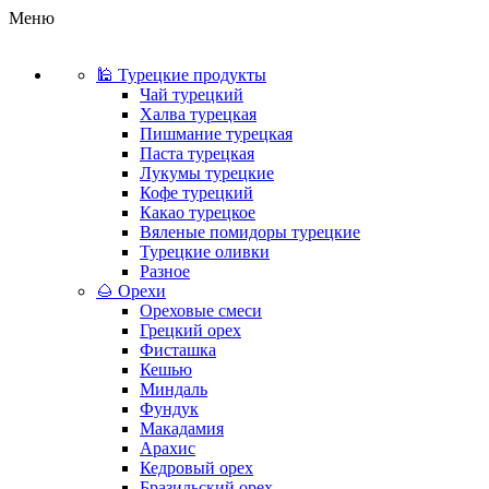
Меню
🕌 Турецкие продукты
Чай турецкий
Халва турецкая
Пишмание турецкая
Паста турецкая
Лукумы турецкие
Кофе турецкий
Какао турецкое
Вяленые помидоры турецкие
Турецкие оливки
Разное
🌰 Орехи
Ореховые смеси
Грецкий орех
Фисташка
Кешью
Миндаль
Фундук
Макадамия
Арахис
Кедровый орех
Бразильский орех