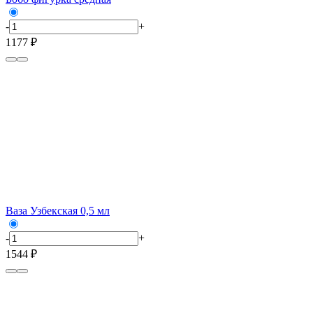
-
+
1177 ₽
Ваза Узбекская 0,5 мл
-
+
1544 ₽