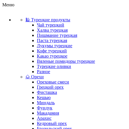
Меню
🕌 Турецкие продукты
Чай турецкий
Халва турецкая
Пишмание турецкая
Паста турецкая
Лукумы турецкие
Кофе турецкий
Какао турецкое
Вяленые помидоры турецкие
Турецкие оливки
Разное
🌰 Орехи
Ореховые смеси
Грецкий орех
Фисташка
Кешью
Миндаль
Фундук
Макадамия
Арахис
Кедровый орех
Бразильский орех