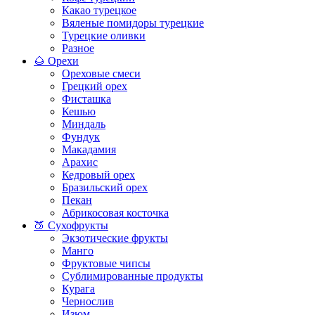
Какао турецкое
Вяленые помидоры турецкие
Турецкие оливки
Разное
🌰 Орехи
Ореховые смеси
Грецкий орех
Фисташка
Кешью
Миндаль
Фундук
Макадамия
Арахис
Кедровый орех
Бразильский орех
Пекан
Абрикосовая косточка
🍑 Сухофрукты
Экзотические фрукты
Манго
Фруктовые чипсы
Сублимированные продукты
Курага
Чернослив
Изюм