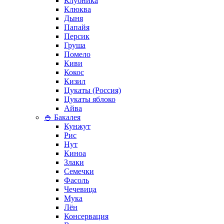
Клубника
Клюква
Дыня
Папайя
Персик
Груша
Помело
Киви
Кокос
Кизил
Цукаты (Россия)
Цукаты яблоко
Айва
🍚 Бакалея
Кунжут
Рис
Нут
Киноа
Злаки
Семечки
Фасоль
Чечевица
Мука
Лён
Консервация