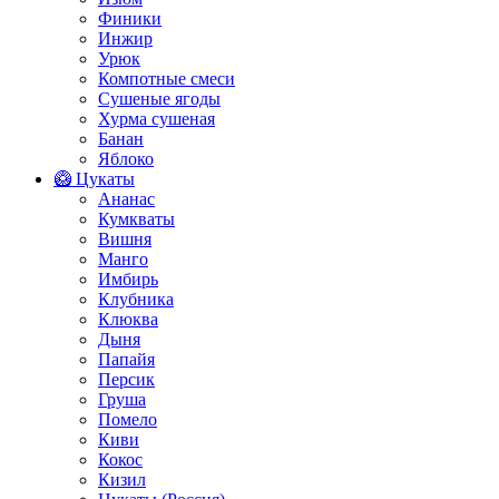
Финики
Инжир
Урюк
Компотные смеси
Сушеные ягоды
Хурма сушеная
Банан
Яблоко
🥝 Цукаты
Ананас
Кумкваты
Вишня
Манго
Имбирь
Клубника
Клюква
Дыня
Папайя
Персик
Груша
Помело
Киви
Кокос
Кизил