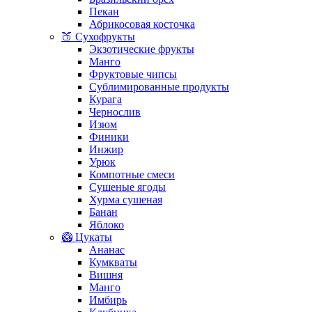
Пекан
Абрикосовая косточка
🍑 Сухофрукты
Экзотические фрукты
Манго
Фруктовые чипсы
Сублимированные продукты
Курага
Чернослив
Изюм
Финики
Инжир
Урюк
Компотные смеси
Сушеные ягоды
Хурма сушеная
Банан
Яблоко
🥝 Цукаты
Ананас
Кумкваты
Вишня
Манго
Имбирь