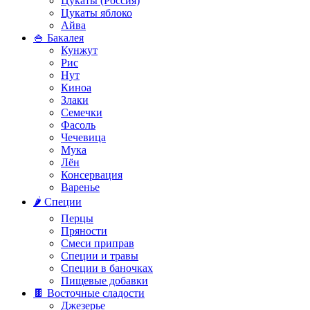
Цукаты (Россия)
Цукаты яблоко
Айва
🍚 Бакалея
Кунжут
Рис
Нут
Киноа
Злаки
Семечки
Фасоль
Чечевица
Мука
Лён
Консервация
Варенье
🌶️ Специи
Перцы
Пряности
Смеси приправ
Специи и травы
Специи в баночках
Пищевые добавки
🍫 Восточные сладости
Джезерье