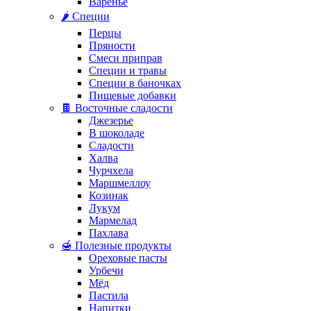
Варенье
🌶️ Специи
Перцы
Пряности
Смеси приправ
Специи и травы
Специи в баночках
Пищевые добавки
🍫 Восточные сладости
Джезерье
В шоколаде
Сладости
Халва
Чурчхела
Маршмеллоу
Козинак
Лукум
Мармелад
Пахлава
🍯 Полезные продукты
Ореховые пасты
Урбечи
Мёд
Пастила
Напитки