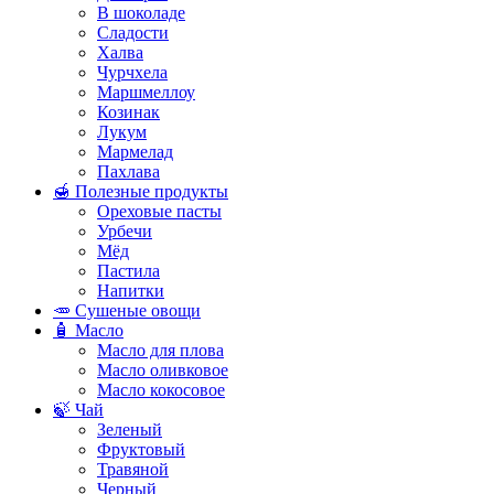
В шоколаде
Сладости
Халва
Чурчхела
Маршмеллоу
Козинак
Лукум
Мармелад
Пахлава
🍯 Полезные продукты
Ореховые пасты
Урбечи
Мёд
Пастила
Напитки
🥕 Сушеные овощи
🧴 Масло
Масло для плова
Масло оливковое
Масло кокосовое
🍃 Чай
Зеленый
Фруктовый
Травяной
Черный