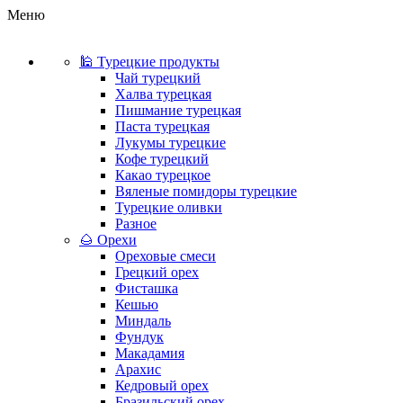
Меню
🕌 Турецкие продукты
Чай турецкий
Халва турецкая
Пишмание турецкая
Паста турецкая
Лукумы турецкие
Кофе турецкий
Какао турецкое
Вяленые помидоры турецкие
Турецкие оливки
Разное
🌰 Орехи
Ореховые смеси
Грецкий орех
Фисташка
Кешью
Миндаль
Фундук
Макадамия
Арахис
Кедровый орех
Бразильский орех