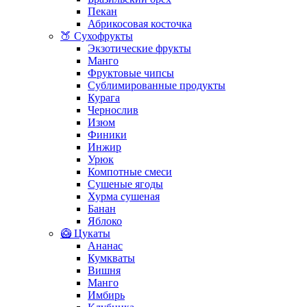
Пекан
Абрикосовая косточка
🍑 Сухофрукты
Экзотические фрукты
Манго
Фруктовые чипсы
Сублимированные продукты
Курага
Чернослив
Изюм
Финики
Инжир
Урюк
Компотные смеси
Сушеные ягоды
Хурма сушеная
Банан
Яблоко
🥝 Цукаты
Ананас
Кумкваты
Вишня
Манго
Имбирь