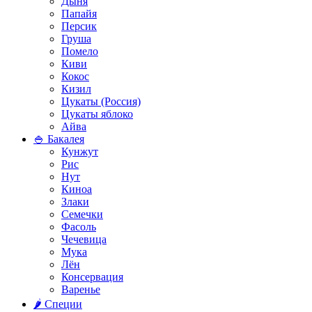
Дыня
Папайя
Персик
Груша
Помело
Киви
Кокос
Кизил
Цукаты (Россия)
Цукаты яблоко
Айва
🍚 Бакалея
Кунжут
Рис
Нут
Киноа
Злаки
Семечки
Фасоль
Чечевица
Мука
Лён
Консервация
Варенье
🌶️ Специи