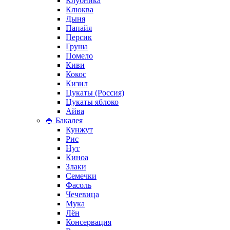
Клубника
Клюква
Дыня
Папайя
Персик
Груша
Помело
Киви
Кокос
Кизил
Цукаты (Россия)
Цукаты яблоко
Айва
🍚 Бакалея
Кунжут
Рис
Нут
Киноа
Злаки
Семечки
Фасоль
Чечевица
Мука
Лён
Консервация