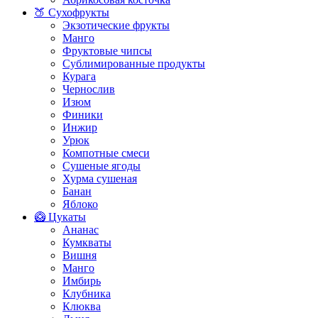
🍑 Сухофрукты
Экзотические фрукты
Манго
Фруктовые чипсы
Сублимированные продукты
Курага
Чернослив
Изюм
Финики
Инжир
Урюк
Компотные смеси
Сушеные ягоды
Хурма сушеная
Банан
Яблоко
🥝 Цукаты
Ананас
Кумкваты
Вишня
Манго
Имбирь
Клубника
Клюква