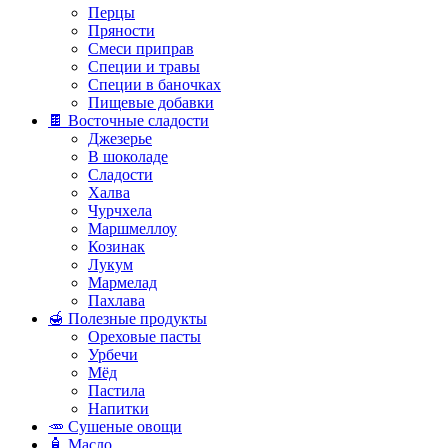
Перцы
Пряности
Смеси приправ
Специи и травы
Специи в баночках
Пищевые добавки
🍫 Восточные сладости
Джезерье
В шоколаде
Сладости
Халва
Чурчхела
Маршмеллоу
Козинак
Лукум
Мармелад
Пахлава
🍯 Полезные продукты
Ореховые пасты
Урбечи
Мёд
Пастила
Напитки
🥕 Сушеные овощи
🧴 Масло