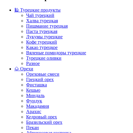
🕌 Турецкие продукты
Чай турецкий
Халва турецкая
Пишмание турецкая
Паста турецкая
Лукумы турецкие
Кофе турецкий
Какао турецкое
Вяленые помидоры турецкие
Турецкие оливки
Разное
🌰 Орехи
Ореховые смеси
Грецкий орех
Фисташка
Кешью
Миндаль
Фундук
Макадамия
Арахис
Кедровый орех
Бразильский орех
Пекан
Абрикосовая косточка