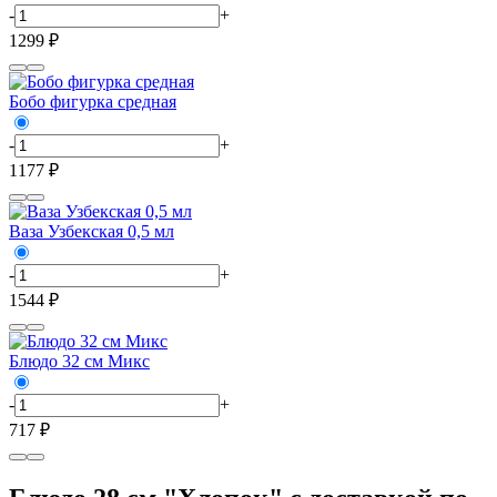
-
+
1299 ₽
Бобо фигурка средная
-
+
1177 ₽
Ваза Узбекская 0,5 мл
-
+
1544 ₽
Блюдо 32 см Микс
-
+
717 ₽