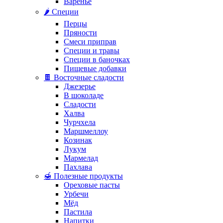
Варенье
🌶️ Специи
Перцы
Пряности
Смеси приправ
Специи и травы
Специи в баночках
Пищевые добавки
🍫 Восточные сладости
Джезерье
В шоколаде
Сладости
Халва
Чурчхела
Маршмеллоу
Козинак
Лукум
Мармелад
Пахлава
🍯 Полезные продукты
Ореховые пасты
Урбечи
Мёд
Пастила
Напитки