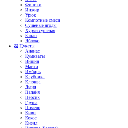
Финики
Инжир
Урюк
Компотные смеси
Сушеные ягоды
Хурма сушеная
Банан
Яблоко
🥝 Цукаты
Ананас
Кумкваты
Вишня
Манго
Имбирь
Клубника
Клюква
Дыня
Папайя
Персик
Груша
Помело
Киви
Кокос
Кизил