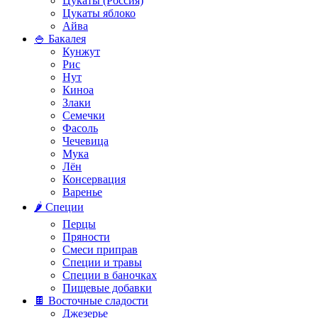
Цукаты (Россия)
Цукаты яблоко
Айва
🍚 Бакалея
Кунжут
Рис
Нут
Киноа
Злаки
Семечки
Фасоль
Чечевица
Мука
Лён
Консервация
Варенье
🌶️ Специи
Перцы
Пряности
Смеси приправ
Специи и травы
Специи в баночках
Пищевые добавки
🍫 Восточные сладости
Джезерье