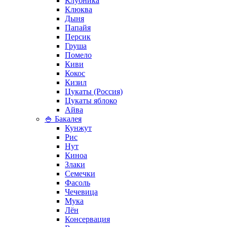
Клубника
Клюква
Дыня
Папайя
Персик
Груша
Помело
Киви
Кокос
Кизил
Цукаты (Россия)
Цукаты яблоко
Айва
🍚 Бакалея
Кунжут
Рис
Нут
Киноа
Злаки
Семечки
Фасоль
Чечевица
Мука
Лён
Консервация