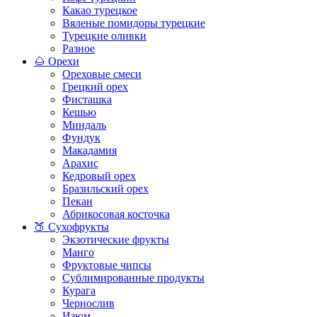
Какао турецкое
Вяленые помидоры турецкие
Турецкие оливки
Разное
🌰 Орехи
Ореховые смеси
Грецкий орех
Фисташка
Кешью
Миндаль
Фундук
Макадамия
Арахис
Кедровый орех
Бразильский орех
Пекан
Абрикосовая косточка
🍑 Сухофрукты
Экзотические фрукты
Манго
Фруктовые чипсы
Сублимированные продукты
Курага
Чернослив
Изюм