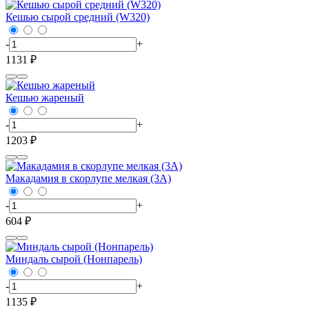
Кешью сырой средний (W320)
-
+
1131 ₽
Кешью жареный
-
+
1203 ₽
Макадамия в скорлупе мелкая (3А)
-
+
604 ₽
Миндаль сырой (Нонпарель)
-
+
1135 ₽