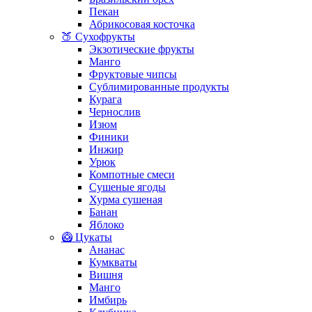
Пекан
Абрикосовая косточка
🍑 Сухофрукты
Экзотические фрукты
Манго
Фруктовые чипсы
Сублимированные продукты
Курага
Чернослив
Изюм
Финики
Инжир
Урюк
Компотные смеси
Сушеные ягоды
Хурма сушеная
Банан
Яблоко
🥝 Цукаты
Ананас
Кумкваты
Вишня
Манго
Имбирь