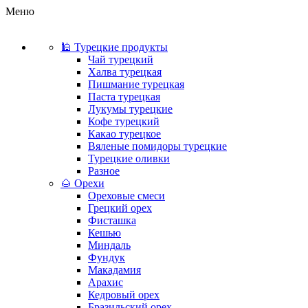
Меню
🕌 Турецкие продукты
Чай турецкий
Халва турецкая
Пишмание турецкая
Паста турецкая
Лукумы турецкие
Кофе турецкий
Какао турецкое
Вяленые помидоры турецкие
Турецкие оливки
Разное
🌰 Орехи
Ореховые смеси
Грецкий орех
Фисташка
Кешью
Миндаль
Фундук
Макадамия
Арахис
Кедровый орех
Бразильский орех