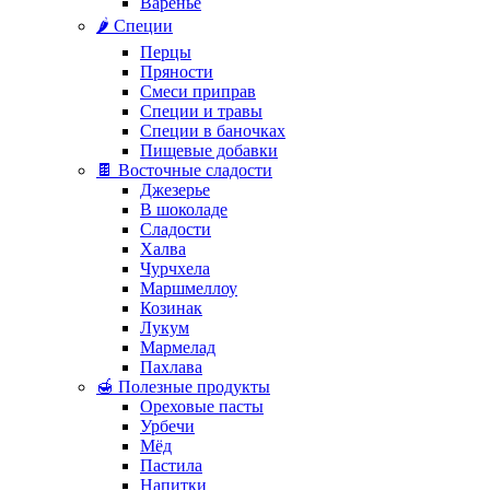
Варенье
🌶️ Специи
Перцы
Пряности
Смеси приправ
Специи и травы
Специи в баночках
Пищевые добавки
🍫 Восточные сладости
Джезерье
В шоколаде
Сладости
Халва
Чурчхела
Маршмеллоу
Козинак
Лукум
Мармелад
Пахлава
🍯 Полезные продукты
Ореховые пасты
Урбечи
Мёд
Пастила
Напитки