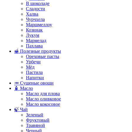
В шоколаде
Сладости
Халва
Чурчхела
Маршмеллоу
Козинак
Лукум
Мармелад
Пахлава
🍯 Полезные продукты
Ореховые пасты
Урбечи
Мёд
Пастила
Напитки
🥕 Сушеные овощи
🧴 Масло
Масло для плова
Масло оливковое
Масло кокосовое
🍃 Чай
Зеленый
Фруктовый
Травяной
Черный