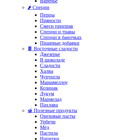
Варенье
🌶️ Специи
Перцы
Пряности
Смеси приправ
Специи и травы
Специи в баночках
Пищевые добавки
🍫 Восточные сладости
Джезерье
В шоколаде
Сладости
Халва
Чурчхела
Маршмеллоу
Козинак
Лукум
Мармелад
Пахлава
🍯 Полезные продукты
Ореховые пасты
Урбечи
Мёд
Пастила
Напитки