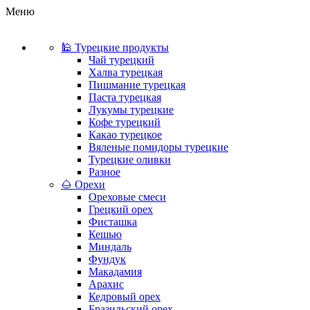
Меню
🕌 Турецкие продукты
Чай турецкий
Халва турецкая
Пишмание турецкая
Паста турецкая
Лукумы турецкие
Кофе турецкий
Какао турецкое
Вяленые помидоры турецкие
Турецкие оливки
Разное
🌰 Орехи
Ореховые смеси
Грецкий орех
Фисташка
Кешью
Миндаль
Фундук
Макадамия
Арахис
Кедровый орех
Бразильский орех