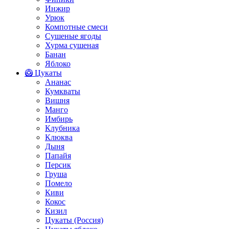
Инжир
Урюк
Компотные смеси
Сушеные ягоды
Хурма сушеная
Банан
Яблоко
🥝 Цукаты
Ананас
Кумкваты
Вишня
Манго
Имбирь
Клубника
Клюква
Дыня
Папайя
Персик
Груша
Помело
Киви
Кокос
Кизил
Цукаты (Россия)