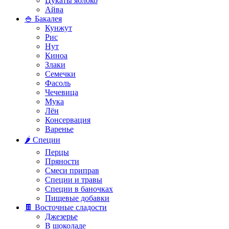
Цукаты яблоко
Айва
🍚 Бакалея
Кунжут
Рис
Нут
Киноа
Злаки
Семечки
Фасоль
Чечевица
Мука
Лён
Консервация
Варенье
🌶️ Специи
Перцы
Пряности
Смеси приправ
Специи и травы
Специи в баночках
Пищевые добавки
🍫 Восточные сладости
Джезерье
В шоколаде