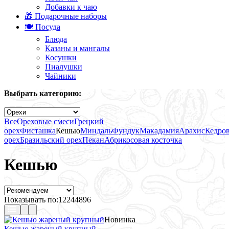
Добавки к чаю
🎁 Подарочные наборы
🍽️ Посуда
Блюда
Казаны и мангалы
Косушки
Пиалушки
Чайники
Выбрать категорию:
Все
Ореховые смеси
Грецкий
орех
Фисташка
Кешью
Миндаль
Фундук
Макадамия
Арахис
Кедро
орех
Бразильский орех
Пекан
Абрикосовая косточка
Кешью
Показывать по:
12
24
48
96
Новинка
Кешью жареный крупный