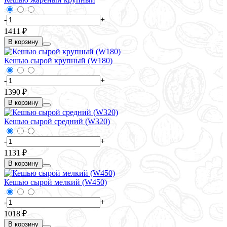
-
+
1411 ₽
В корзину
Кешью сырой крупный (W180)
-
+
1390 ₽
В корзину
Кешью сырой средний (W320)
-
+
1131 ₽
В корзину
Кешью сырой мелкий (W450)
-
+
1018 ₽
В корзину