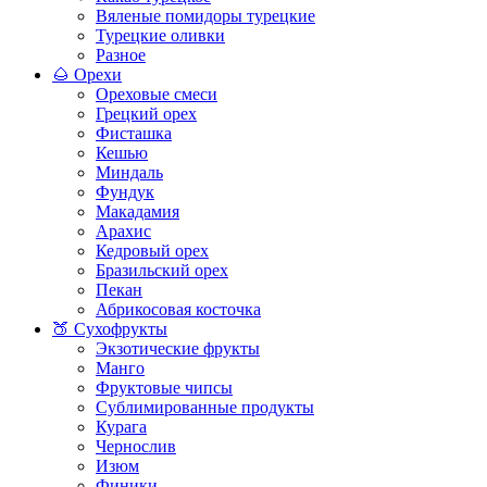
Вяленые помидоры турецкие
Турецкие оливки
Разное
🌰 Орехи
Ореховые смеси
Грецкий орех
Фисташка
Кешью
Миндаль
Фундук
Макадамия
Арахис
Кедровый орех
Бразильский орех
Пекан
Абрикосовая косточка
🍑 Сухофрукты
Экзотические фрукты
Манго
Фруктовые чипсы
Сублимированные продукты
Курага
Чернослив
Изюм
Финики