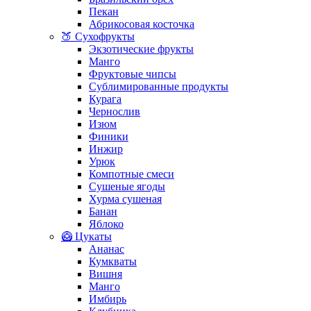
Пекан
Абрикосовая косточка
🍑 Сухофрукты
Экзотические фрукты
Манго
Фруктовые чипсы
Сублимированные продукты
Курага
Чернослив
Изюм
Финики
Инжир
Урюк
Компотные смеси
Сушеные ягоды
Хурма сушеная
Банан
Яблоко
🥝 Цукаты
Ананас
Кумкваты
Вишня
Манго
Имбирь