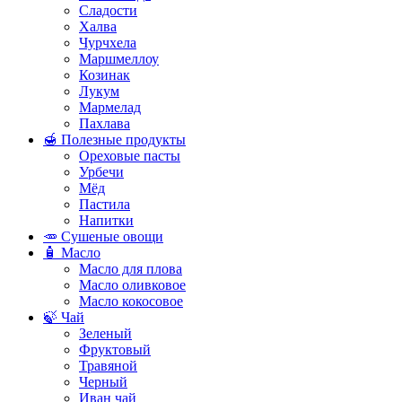
Сладости
Халва
Чурчхела
Маршмеллоу
Козинак
Лукум
Мармелад
Пахлава
🍯 Полезные продукты
Ореховые пасты
Урбечи
Мёд
Пастила
Напитки
🥕 Сушеные овощи
🧴 Масло
Масло для плова
Масло оливковое
Масло кокосовое
🍃 Чай
Зеленый
Фруктовый
Травяной
Черный
Иван чай