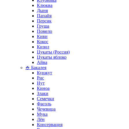
Клубника
Клюква
Дыня
Папайя
Персик
Груша
Помело
Киви
Кокос
Кизил
Цукаты (Россия)
Цукаты яблоко
Айва
🍚 Бакалея
Кунжут
Рис
Нут
Киноа
Злаки
Семечки
Фасоль
Чечевица
Мука
Лён
Консервация