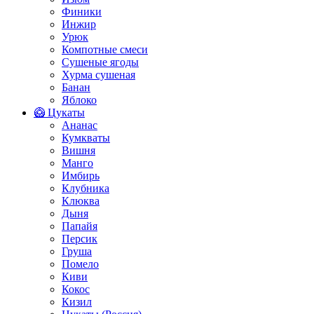
Финики
Инжир
Урюк
Компотные смеси
Сушеные ягоды
Хурма сушеная
Банан
Яблоко
🥝 Цукаты
Ананас
Кумкваты
Вишня
Манго
Имбирь
Клубника
Клюква
Дыня
Папайя
Персик
Груша
Помело
Киви
Кокос
Кизил