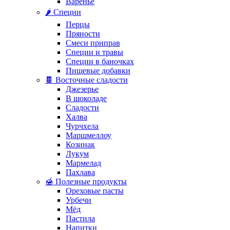
Варенье
🌶️ Специи
Перцы
Пряности
Смеси приправ
Специи и травы
Специи в баночках
Пищевые добавки
🍫 Восточные сладости
Джезерье
В шоколаде
Сладости
Халва
Чурчхела
Маршмеллоу
Козинак
Лукум
Мармелад
Пахлава
🍯 Полезные продукты
Ореховые пасты
Урбечи
Мёд
Пастила
Напитки