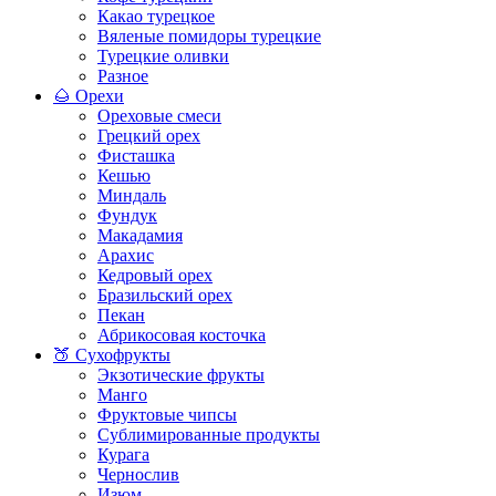
Какао турецкое
Вяленые помидоры турецкие
Турецкие оливки
Разное
🌰 Орехи
Ореховые смеси
Грецкий орех
Фисташка
Кешью
Миндаль
Фундук
Макадамия
Арахис
Кедровый орех
Бразильский орех
Пекан
Абрикосовая косточка
🍑 Сухофрукты
Экзотические фрукты
Манго
Фруктовые чипсы
Сублимированные продукты
Курага
Чернослив
Изюм