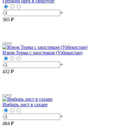
Грецкий орех в скорлупе
-
+
365 ₽
Изюм Терма с хвостиком (Узбекистан)
-
+
432 ₽
Имбирь лист в сахаре
-
+
484 ₽