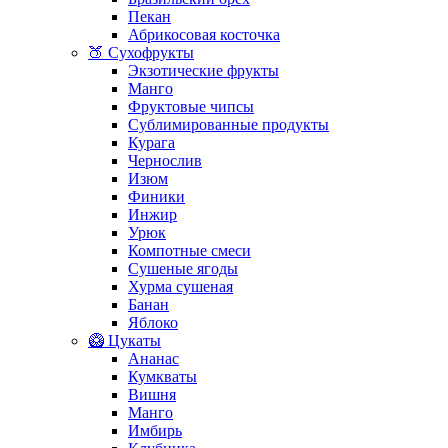
Пекан
Абрикосовая косточка
🍑 Сухофрукты
Экзотические фрукты
Манго
Фруктовые чипсы
Сублимированные продукты
Курага
Чернослив
Изюм
Финики
Инжир
Урюк
Компотные смеси
Сушеные ягоды
Хурма сушеная
Банан
Яблоко
🥝 Цукаты
Ананас
Кумкваты
Вишня
Манго
Имбирь