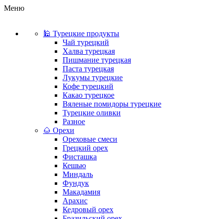
Меню
🕌 Турецкие продукты
Чай турецкий
Халва турецкая
Пишмание турецкая
Паста турецкая
Лукумы турецкие
Кофе турецкий
Какао турецкое
Вяленые помидоры турецкие
Турецкие оливки
Разное
🌰 Орехи
Ореховые смеси
Грецкий орех
Фисташка
Кешью
Миндаль
Фундук
Макадамия
Арахис
Кедровый орех
Бразильский орех