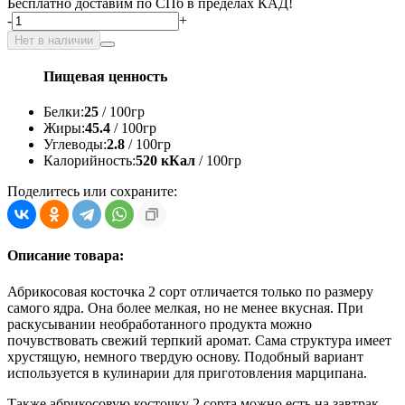
Бесплатно доставим по СПб в пределах КАД!
-
+
Нет в наличии
Пищевая ценность
Белки:
25
/ 100гр
Жиры:
45.4
/ 100гр
Углеводы:
2.8
/ 100гр
Калорийность:
520 кКал
/ 100гр
Поделитесь или сохраните:
Описание товара:
Абрикосовая косточка 2 сорт отличается только по размеру
самого ядра. Она более мелкая, но не менее вкусная. При
раскусывании необработанного продукта можно
почувствовать свежий терпкий аромат. Сама структура имеет
хрустящую, немного твердую основу. Подобный вариант
используется в кулинарии для приготовления марципана.
Также абрикосовую косточку 2 сорта можно есть на завтрак