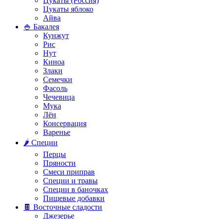
Цукаты (Россия)
Цукаты яблоко
Айва
🍚 Бакалея
Кунжут
Рис
Нут
Киноа
Злаки
Семечки
Фасоль
Чечевица
Мука
Лён
Консервация
Варенье
🌶️ Специи
Перцы
Пряности
Смеси приправ
Специи и травы
Специи в баночках
Пищевые добавки
🍫 Восточные сладости
Джезерье