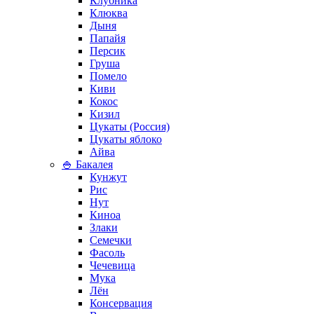
Клубника
Клюква
Дыня
Папайя
Персик
Груша
Помело
Киви
Кокос
Кизил
Цукаты (Россия)
Цукаты яблоко
Айва
🍚 Бакалея
Кунжут
Рис
Нут
Киноа
Злаки
Семечки
Фасоль
Чечевица
Мука
Лён
Консервация