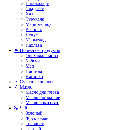
В шоколаде
Сладости
Халва
Чурчхела
Маршмеллоу
Козинак
Лукум
Мармелад
Пахлава
🍯 Полезные продукты
Ореховые пасты
Урбечи
Мёд
Пастила
Напитки
🥕 Сушеные овощи
🧴 Масло
Масло для плова
Масло оливковое
Масло кокосовое
🍃 Чай
Зеленый
Фруктовый
Травяной
Черный