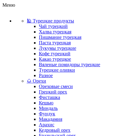
Меню
🕌 Турецкие продукты
Чай турецкий
Халва турецкая
Пишмание турецкая
Паста турецкая
Лукумы турецкие
Кофе турецкий
Какао турецкое
Вяленые помидоры турецкие
Турецкие оливки
Разное
🌰 Орехи
Ореховые смеси
Грецкий орех
Фисташка
Кешью
Миндаль
Фундук
Макадамия
Арахис
Кедровый орех
Бразильский орех