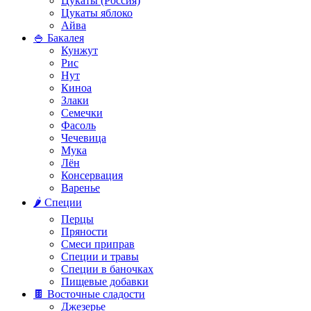
Цукаты (Россия)
Цукаты яблоко
Айва
🍚 Бакалея
Кунжут
Рис
Нут
Киноа
Злаки
Семечки
Фасоль
Чечевица
Мука
Лён
Консервация
Варенье
🌶️ Специи
Перцы
Пряности
Смеси приправ
Специи и травы
Специи в баночках
Пищевые добавки
🍫 Восточные сладости
Джезерье