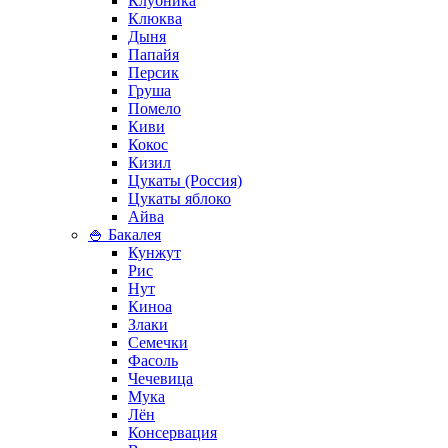
Клубника
Клюква
Дыня
Папайя
Персик
Груша
Помело
Киви
Кокос
Кизил
Цукаты (Россия)
Цукаты яблоко
Айва
🍚 Бакалея
Кунжут
Рис
Нут
Киноа
Злаки
Семечки
Фасоль
Чечевица
Мука
Лён
Консервация