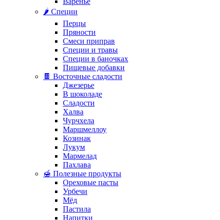
Варенье
🌶️ Специи
Перцы
Пряности
Смеси приправ
Специи и травы
Специи в баночках
Пищевые добавки
🍫 Восточные сладости
Джезерье
В шоколаде
Сладости
Халва
Чурчхела
Маршмеллоу
Козинак
Лукум
Мармелад
Пахлава
🍯 Полезные продукты
Ореховые пасты
Урбечи
Мёд
Пастила
Напитки