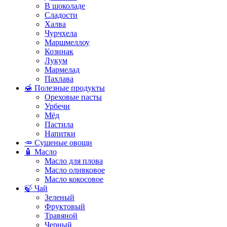
В шоколаде
Сладости
Халва
Чурчхела
Маршмеллоу
Козинак
Лукум
Мармелад
Пахлава
🍯 Полезные продукты
Ореховые пасты
Урбечи
Мёд
Пастила
Напитки
🥕 Сушеные овощи
🧴 Масло
Масло для плова
Масло оливковое
Масло кокосовое
🍃 Чай
Зеленый
Фруктовый
Травяной
Черный