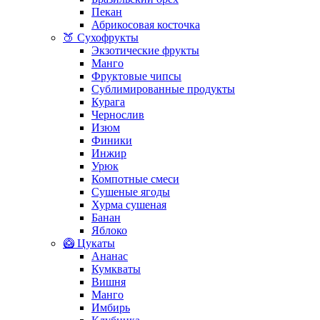
Пекан
Абрикосовая косточка
🍑 Сухофрукты
Экзотические фрукты
Манго
Фруктовые чипсы
Сублимированные продукты
Курага
Чернослив
Изюм
Финики
Инжир
Урюк
Компотные смеси
Сушеные ягоды
Хурма сушеная
Банан
Яблоко
🥝 Цукаты
Ананас
Кумкваты
Вишня
Манго
Имбирь