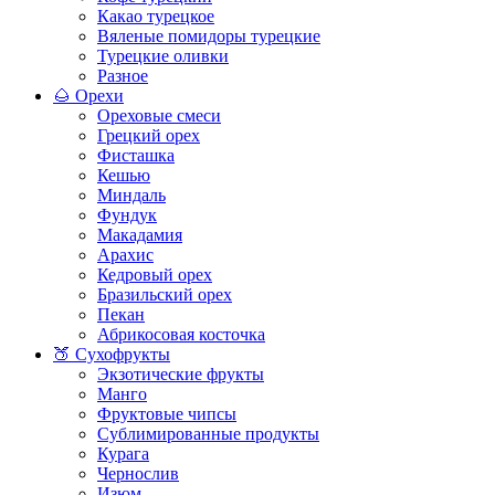
Какао турецкое
Вяленые помидоры турецкие
Турецкие оливки
Разное
🌰 Орехи
Ореховые смеси
Грецкий орех
Фисташка
Кешью
Миндаль
Фундук
Макадамия
Арахис
Кедровый орех
Бразильский орех
Пекан
Абрикосовая косточка
🍑 Сухофрукты
Экзотические фрукты
Манго
Фруктовые чипсы
Сублимированные продукты
Курага
Чернослив
Изюм