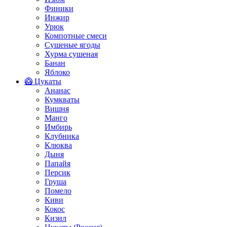
Финики
Инжир
Урюк
Компотные смеси
Сушеные ягоды
Хурма сушеная
Банан
Яблоко
🥝 Цукаты
Ананас
Кумкваты
Вишня
Манго
Имбирь
Клубника
Клюква
Дыня
Папайя
Персик
Груша
Помело
Киви
Кокос
Кизил