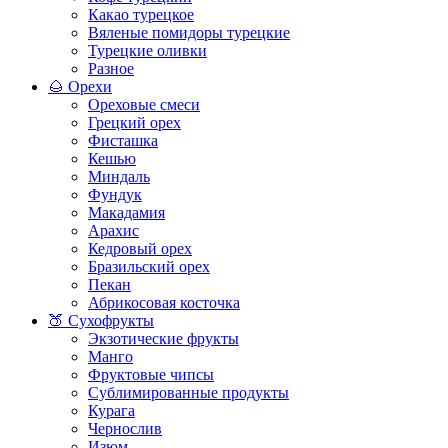
Какао турецкое
Вяленые помидоры турецкие
Турецкие оливки
Разное
🌰 Орехи
Ореховые смеси
Грецкий орех
Фисташка
Кешью
Миндаль
Фундук
Макадамия
Арахис
Кедровый орех
Бразильский орех
Пекан
Абрикосовая косточка
🍑 Сухофрукты
Экзотические фрукты
Манго
Фруктовые чипсы
Сублимированные продукты
Курага
Чернослив
Изюм