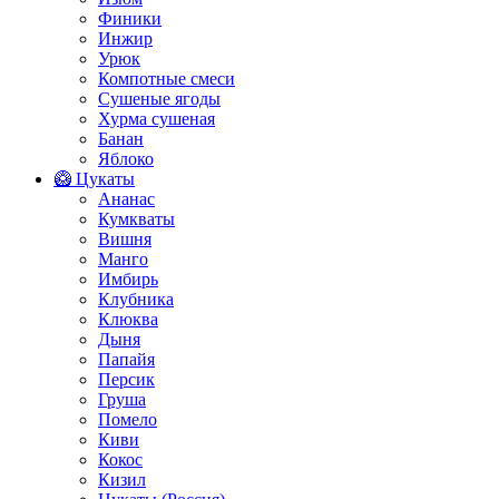
Финики
Инжир
Урюк
Компотные смеси
Сушеные ягоды
Хурма сушеная
Банан
Яблоко
🥝 Цукаты
Ананас
Кумкваты
Вишня
Манго
Имбирь
Клубника
Клюква
Дыня
Папайя
Персик
Груша
Помело
Киви
Кокос
Кизил