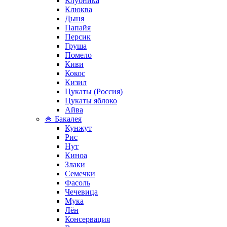
Клубника
Клюква
Дыня
Папайя
Персик
Груша
Помело
Киви
Кокос
Кизил
Цукаты (Россия)
Цукаты яблоко
Айва
🍚 Бакалея
Кунжут
Рис
Нут
Киноа
Злаки
Семечки
Фасоль
Чечевица
Мука
Лён
Консервация