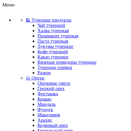
Меню
🕌 Турецкие продукты
Чай турецкий
Халва турецкая
Пишмание турецкая
Паста турецкая
Лукумы турецкие
Кофе турецкий
Какао турецкое
Вяленые помидоры турецкие
Турецкие оливки
Разное
🌰 Орехи
Ореховые смеси
Грецкий орех
Фисташка
Кешью
Миндаль
Фундук
Макадамия
Арахис
Кедровый орех
Бразильский орех