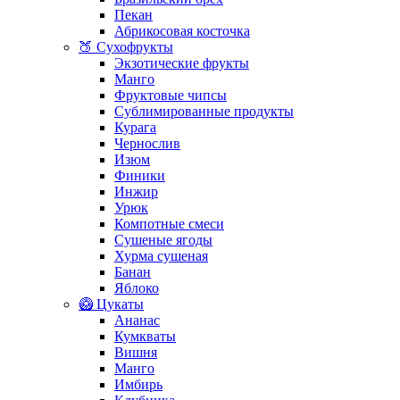
Пекан
Абрикосовая косточка
🍑 Сухофрукты
Экзотические фрукты
Манго
Фруктовые чипсы
Сублимированные продукты
Курага
Чернослив
Изюм
Финики
Инжир
Урюк
Компотные смеси
Сушеные ягоды
Хурма сушеная
Банан
Яблоко
🥝 Цукаты
Ананас
Кумкваты
Вишня
Манго
Имбирь