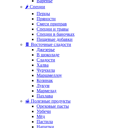
Варенье
🌶️ Специи
Перцы
Пряности
Смеси приправ
Специи и травы
Специи в баночках
Пищевые добавки
🍫 Восточные сладости
Джезерье
В шоколаде
Сладости
Халва
Чурчхела
Маршмеллоу
Козинак
Лукум
Мармелад
Пахлава
🍯 Полезные продукты
Ореховые пасты
Урбечи
Мёд
Пастила
Напитки