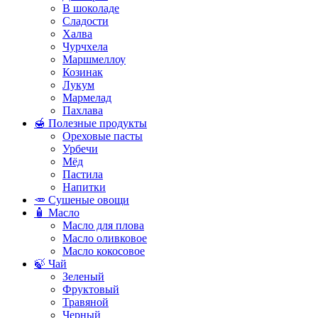
В шоколаде
Сладости
Халва
Чурчхела
Маршмеллоу
Козинак
Лукум
Мармелад
Пахлава
🍯 Полезные продукты
Ореховые пасты
Урбечи
Мёд
Пастила
Напитки
🥕 Сушеные овощи
🧴 Масло
Масло для плова
Масло оливковое
Масло кокосовое
🍃 Чай
Зеленый
Фруктовый
Травяной
Черный