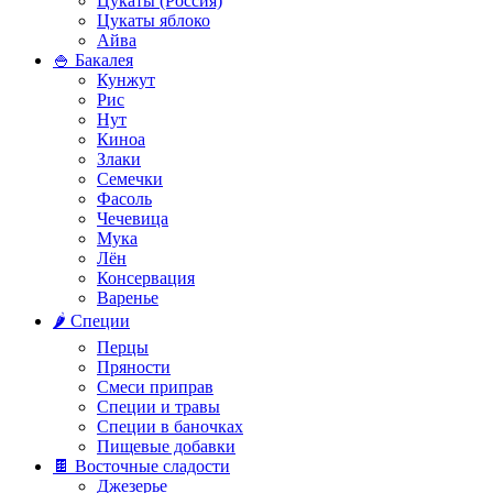
Цукаты (Россия)
Цукаты яблоко
Айва
🍚 Бакалея
Кунжут
Рис
Нут
Киноа
Злаки
Семечки
Фасоль
Чечевица
Мука
Лён
Консервация
Варенье
🌶️ Специи
Перцы
Пряности
Смеси приправ
Специи и травы
Специи в баночках
Пищевые добавки
🍫 Восточные сладости
Джезерье