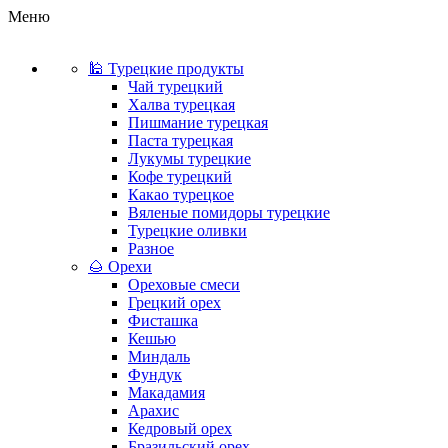
Меню
🕌 Турецкие продукты
Чай турецкий
Халва турецкая
Пишмание турецкая
Паста турецкая
Лукумы турецкие
Кофе турецкий
Какао турецкое
Вяленые помидоры турецкие
Турецкие оливки
Разное
🌰 Орехи
Ореховые смеси
Грецкий орех
Фисташка
Кешью
Миндаль
Фундук
Макадамия
Арахис
Кедровый орех
Бразильский орех