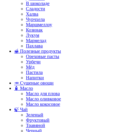
В шоколаде
Сладости
Халва
Чурчхела
Маршмеллоу
Козинак
Лукум
Мармелад
Пахлава
🍯 Полезные продукты
Ореховые пасты
Урбечи
Мёд
Пастила
Напитки
🥕 Сушеные овощи
🧴 Масло
Масло для плова
Масло оливковое
Масло кокосовое
🍃 Чай
Зеленый
Фруктовый
Травяной
Черный