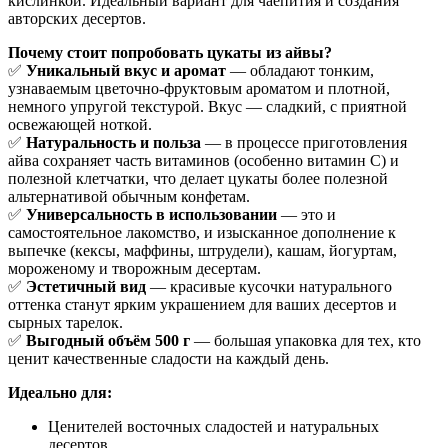
кислинкой. Идеальный вариант для чаепития и создания
авторских десертов.
Почему стоит попробовать цукаты из айвы?
✅
Уникальный вкус и аромат
— обладают тонким,
узнаваемым цветочно-фруктовым ароматом и плотной,
немного упругой текстурой. Вкус — сладкий, с приятной
освежающей ноткой.
✅
Натуральность и польза
— в процессе приготовления
айва сохраняет часть витаминов (особенно витамин С) и
полезной клетчатки, что делает цукаты более полезной
альтернативой обычным конфетам.
✅
Универсальность в использовании
— это и
самостоятельное лакомство, и изысканное дополнение к
выпечке (кексы, маффины, штрудели), кашам, йогуртам,
мороженому и творожным десертам.
✅
Эстетичный вид
— красивые кусочки натурального
оттенка станут ярким украшением для ваших десертов и
сырных тарелок.
✅
Выгодный объём 500 г
— большая упаковка для тех, кто
ценит качественные сладости на каждый день.
Идеально для:
Ценителей восточных сладостей и натуральных
десертов.