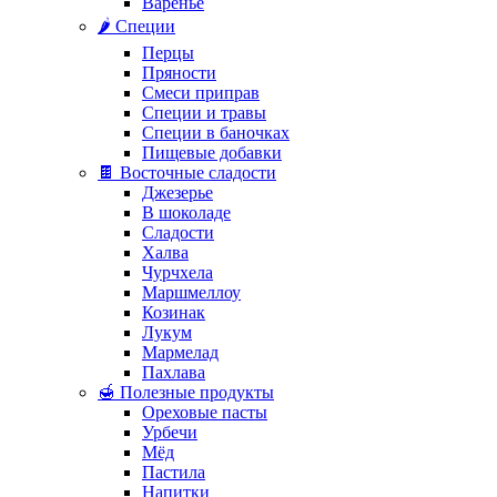
Варенье
🌶️ Специи
Перцы
Пряности
Смеси приправ
Специи и травы
Специи в баночках
Пищевые добавки
🍫 Восточные сладости
Джезерье
В шоколаде
Сладости
Халва
Чурчхела
Маршмеллоу
Козинак
Лукум
Мармелад
Пахлава
🍯 Полезные продукты
Ореховые пасты
Урбечи
Мёд
Пастила
Напитки