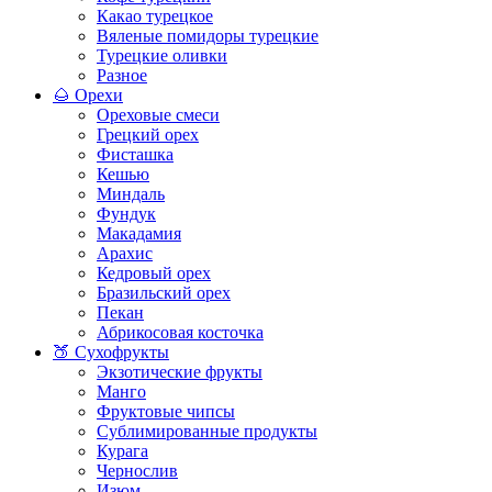
Какао турецкое
Вяленые помидоры турецкие
Турецкие оливки
Разное
🌰 Орехи
Ореховые смеси
Грецкий орех
Фисташка
Кешью
Миндаль
Фундук
Макадамия
Арахис
Кедровый орех
Бразильский орех
Пекан
Абрикосовая косточка
🍑 Сухофрукты
Экзотические фрукты
Манго
Фруктовые чипсы
Сублимированные продукты
Курага
Чернослив
Изюм