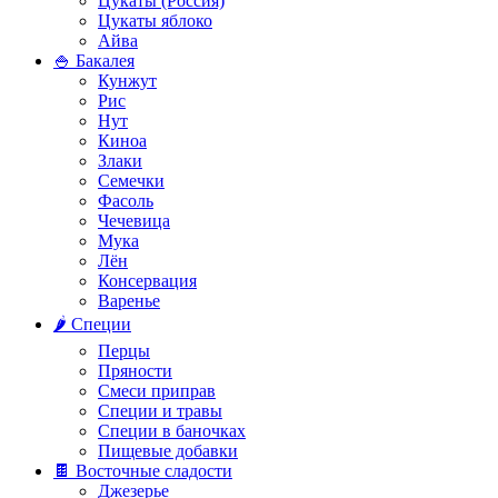
Цукаты (Россия)
Цукаты яблоко
Айва
🍚 Бакалея
Кунжут
Рис
Нут
Киноа
Злаки
Семечки
Фасоль
Чечевица
Мука
Лён
Консервация
Варенье
🌶️ Специи
Перцы
Пряности
Смеси приправ
Специи и травы
Специи в баночках
Пищевые добавки
🍫 Восточные сладости
Джезерье