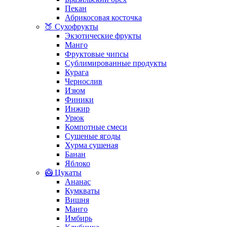
Пекан
Абрикосовая косточка
🍑 Сухофрукты
Экзотические фрукты
Манго
Фруктовые чипсы
Сублимированные продукты
Курага
Чернослив
Изюм
Финики
Инжир
Урюк
Компотные смеси
Сушеные ягоды
Хурма сушеная
Банан
Яблоко
🥝 Цукаты
Ананас
Кумкваты
Вишня
Манго
Имбирь