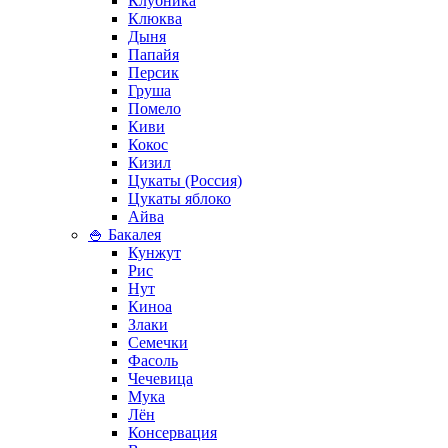
Клубника
Клюква
Дыня
Папайя
Персик
Груша
Помело
Киви
Кокос
Кизил
Цукаты (Россия)
Цукаты яблоко
Айва
🍚 Бакалея
Кунжут
Рис
Нут
Киноа
Злаки
Семечки
Фасоль
Чечевица
Мука
Лён
Консервация