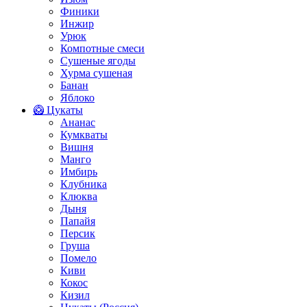
Финики
Инжир
Урюк
Компотные смеси
Сушеные ягоды
Хурма сушеная
Банан
Яблоко
🥝 Цукаты
Ананас
Кумкваты
Вишня
Манго
Имбирь
Клубника
Клюква
Дыня
Папайя
Персик
Груша
Помело
Киви
Кокос
Кизил