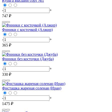
Курага высший сорт №1
-
+
747 ₽
Финики с косточкой (Алжир)
-
+
365 ₽
Финики без косточки (Джуба)
-
+
330 ₽
Фисташка жареная соленая (Иран)
-
+
1475 ₽