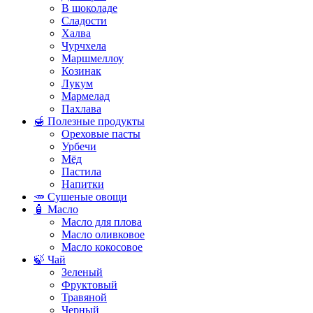
В шоколаде
Сладости
Халва
Чурчхела
Маршмеллоу
Козинак
Лукум
Мармелад
Пахлава
🍯 Полезные продукты
Ореховые пасты
Урбечи
Мёд
Пастила
Напитки
🥕 Сушеные овощи
🧴 Масло
Масло для плова
Масло оливковое
Масло кокосовое
🍃 Чай
Зеленый
Фруктовый
Травяной
Черный