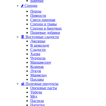
Варенье
🌶️ Специи
Перцы
Пряности
Смеси приправ
Специи и травы
Специи в баночках
Пищевые добавки
🍫 Восточные сладости
Джезерье
В шоколаде
Сладости
Халва
Чурчхела
Маршмеллоу
Козинак
Лукум
Мармелад
Пахлава
🍯 Полезные продукты
Ореховые пасты
Урбечи
Мёд
Пастила
Напитки