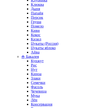
Клубника
Клюква
Дыня
Папайя
Персик
Груша
Помело
Киви
Кокос
Кизил
Цукаты (Россия)
Цукаты яблоко
Айва
🍚 Бакалея
Кунжут
Рис
Нут
Киноа
Злаки
Семечки
Фасоль
Чечевица
Мука
Лён
Консервация