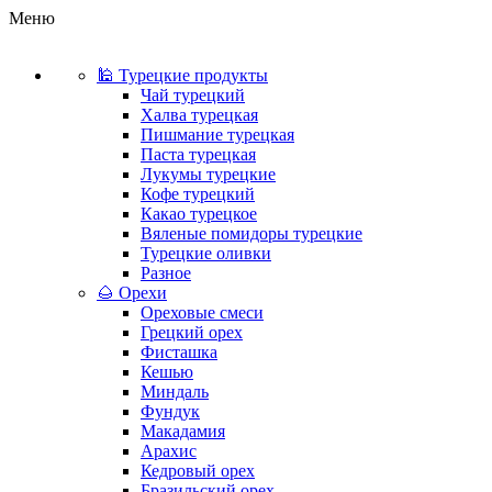
Меню
🕌 Турецкие продукты
Чай турецкий
Халва турецкая
Пишмание турецкая
Паста турецкая
Лукумы турецкие
Кофе турецкий
Какао турецкое
Вяленые помидоры турецкие
Турецкие оливки
Разное
🌰 Орехи
Ореховые смеси
Грецкий орех
Фисташка
Кешью
Миндаль
Фундук
Макадамия
Арахис
Кедровый орех
Бразильский орех