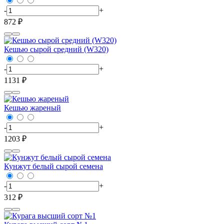
-
+
872 ₽
Кешью сырой средний (W320)
-
+
1131 ₽
Кешью жареный
-
+
1203 ₽
Кунжут белый сырой семена
-
+
312 ₽