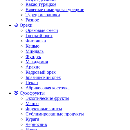
Какао турецкое
Вяленые помидоры турецкие
Турецкие оливки
Разное
🌰 Орехи
Ореховые смеси
Грецкий орех
Фисташка
Кешью
Миндаль
Фундук
Макадамия
Арахис
Кедровый орех
Бразильский орех
Пекан
Абрикосовая косточка
🍑 Сухофрукты
Экзотические фрукты
Манго
Фруктовые чипсы
Сублимированные продукты
Курага
Чернослив
Изюм