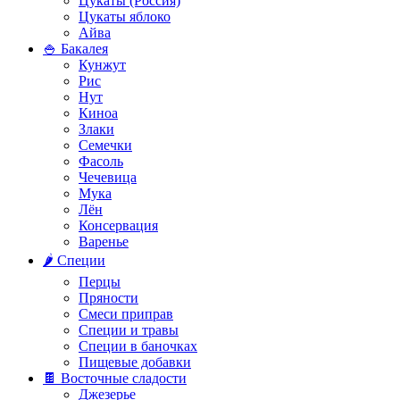
Цукаты (Россия)
Цукаты яблоко
Айва
🍚 Бакалея
Кунжут
Рис
Нут
Киноа
Злаки
Семечки
Фасоль
Чечевица
Мука
Лён
Консервация
Варенье
🌶️ Специи
Перцы
Пряности
Смеси приправ
Специи и травы
Специи в баночках
Пищевые добавки
🍫 Восточные сладости
Джезерье