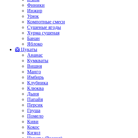
Финики
Инжир
Урюк
Компотные смеси
Сушеные ягоды
Хурма сушеная
Банан
Яблоко
🥝 Цукаты
Ананас
Кумкваты
Вишня
Манго
Имбирь
Клубника
Клюква
Дыня
Папайя
Персик
Груша
Помело
Киви
Кокос
Кизил