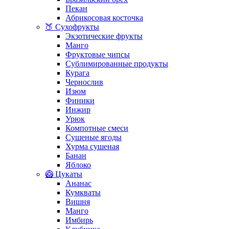
Пекан
Абрикосовая косточка
🍑 Сухофрукты
Экзотические фрукты
Манго
Фруктовые чипсы
Сублимированные продукты
Курага
Чернослив
Изюм
Финики
Инжир
Урюк
Компотные смеси
Сушеные ягоды
Хурма сушеная
Банан
Яблоко
🥝 Цукаты
Ананас
Кумкваты
Вишня
Манго
Имбирь