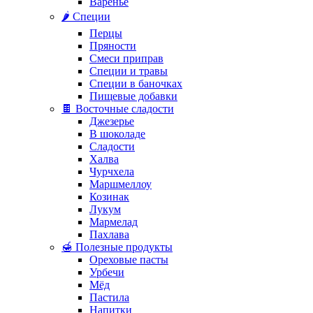
Варенье
🌶️ Специи
Перцы
Пряности
Смеси приправ
Специи и травы
Специи в баночках
Пищевые добавки
🍫 Восточные сладости
Джезерье
В шоколаде
Сладости
Халва
Чурчхела
Маршмеллоу
Козинак
Лукум
Мармелад
Пахлава
🍯 Полезные продукты
Ореховые пасты
Урбечи
Мёд
Пастила
Напитки