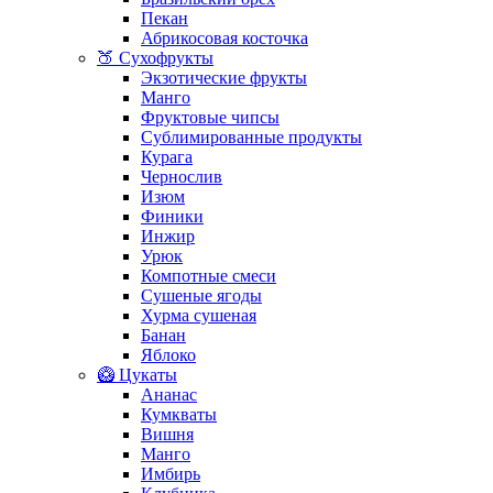
Пекан
Абрикосовая косточка
🍑 Сухофрукты
Экзотические фрукты
Манго
Фруктовые чипсы
Сублимированные продукты
Курага
Чернослив
Изюм
Финики
Инжир
Урюк
Компотные смеси
Сушеные ягоды
Хурма сушеная
Банан
Яблоко
🥝 Цукаты
Ананас
Кумкваты
Вишня
Манго
Имбирь