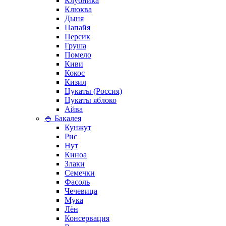
Клубника
Клюква
Дыня
Папайя
Персик
Груша
Помело
Киви
Кокос
Кизил
Цукаты (Россия)
Цукаты яблоко
Айва
🍚 Бакалея
Кунжут
Рис
Нут
Киноа
Злаки
Семечки
Фасоль
Чечевица
Мука
Лён
Консервация