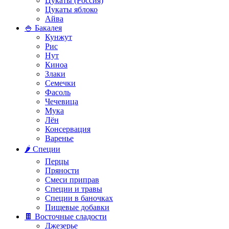
Цукаты (Россия)
Цукаты яблоко
Айва
🍚 Бакалея
Кунжут
Рис
Нут
Киноа
Злаки
Семечки
Фасоль
Чечевица
Мука
Лён
Консервация
Варенье
🌶️ Специи
Перцы
Пряности
Смеси приправ
Специи и травы
Специи в баночках
Пищевые добавки
🍫 Восточные сладости
Джезерье