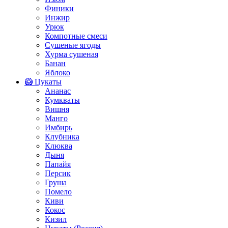
Финики
Инжир
Урюк
Компотные смеси
Сушеные ягоды
Хурма сушеная
Банан
Яблоко
🥝 Цукаты
Ананас
Кумкваты
Вишня
Манго
Имбирь
Клубника
Клюква
Дыня
Папайя
Персик
Груша
Помело
Киви
Кокос
Кизил