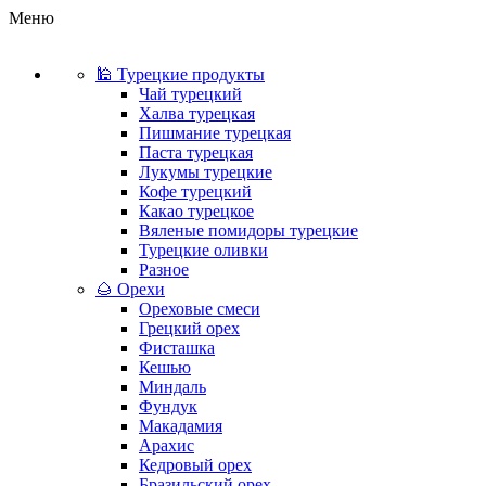
Меню
🕌 Турецкие продукты
Чай турецкий
Халва турецкая
Пишмание турецкая
Паста турецкая
Лукумы турецкие
Кофе турецкий
Какао турецкое
Вяленые помидоры турецкие
Турецкие оливки
Разное
🌰 Орехи
Ореховые смеси
Грецкий орех
Фисташка
Кешью
Миндаль
Фундук
Макадамия
Арахис
Кедровый орех
Бразильский орех