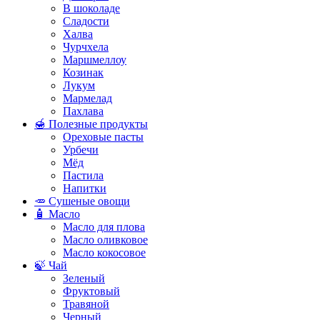
В шоколаде
Сладости
Халва
Чурчхела
Маршмеллоу
Козинак
Лукум
Мармелад
Пахлава
🍯 Полезные продукты
Ореховые пасты
Урбечи
Мёд
Пастила
Напитки
🥕 Сушеные овощи
🧴 Масло
Масло для плова
Масло оливковое
Масло кокосовое
🍃 Чай
Зеленый
Фруктовый
Травяной
Черный