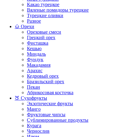
Какао турецкое
Вяленые помидоры турецкие
Турецкие оливки
Разное
🌰 Орехи
Ореховые смеси
Грецкий орех
Фисташка
Кешью
Миндаль
Фундук
Макадамия
Арахис
Кедровый орех
Бразильский орех
Пекан
Абрикосовая косточка
🍑 Сухофрукты
Экзотические фрукты
Манго
Фруктовые чипсы
Сублимированные продукты
Курага
Чернослив
Изюм