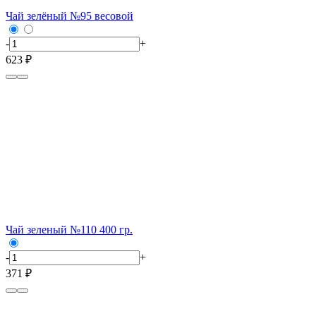
Чай зелёный №95 весовой
-
+
623 ₽
Чай зеленый №110 400 гр.
-
+
371 ₽