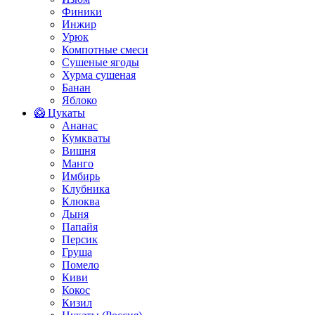
Финики
Инжир
Урюк
Компотные смеси
Сушеные ягоды
Хурма сушеная
Банан
Яблоко
🥝 Цукаты
Ананас
Кумкваты
Вишня
Манго
Имбирь
Клубника
Клюква
Дыня
Папайя
Персик
Груша
Помело
Киви
Кокос
Кизил