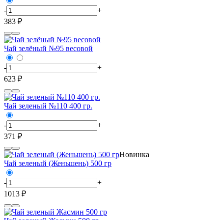
-
+
383 ₽
Чай зелёный №95 весовой
-
+
623 ₽
Чай зеленый №110 400 гр.
-
+
371 ₽
Новинка
Чай зеленый (Женьшень) 500 гр
-
+
1013 ₽