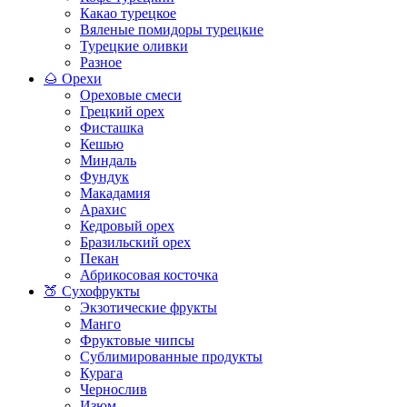
Какао турецкое
Вяленые помидоры турецкие
Турецкие оливки
Разное
🌰 Орехи
Ореховые смеси
Грецкий орех
Фисташка
Кешью
Миндаль
Фундук
Макадамия
Арахис
Кедровый орех
Бразильский орех
Пекан
Абрикосовая косточка
🍑 Сухофрукты
Экзотические фрукты
Манго
Фруктовые чипсы
Сублимированные продукты
Курага
Чернослив
Изюм