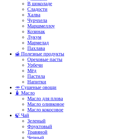
В шоколаде
Сладости
Халва
Чурчхела
Маршмеллоу
Козинак
Лукум
Мармелад
Пахлава
🍯 Полезные продукты
Ореховые пасты
Урбечи
Мёд
Пастила
Напитки
🥕 Сушеные овощи
🧴 Масло
Масло для плова
Масло оливковое
Масло кокосовое
🍃 Чай
Зеленый
Фруктовый
Травяной
Черный