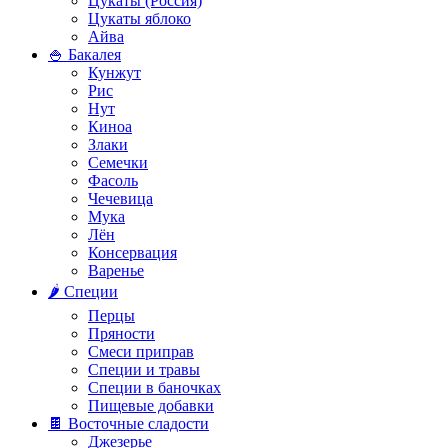
Цукаты (Россия)
Цукаты яблоко
Айва
🍚 Бакалея
Кунжут
Рис
Нут
Киноа
Злаки
Семечки
Фасоль
Чечевица
Мука
Лён
Консервация
Варенье
🌶️ Специи
Перцы
Пряности
Смеси приправ
Специи и травы
Специи в баночках
Пищевые добавки
🍫 Восточные сладости
Джезерье