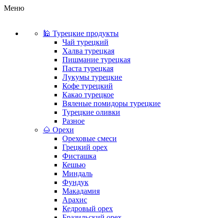
Меню
🕌 Турецкие продукты
Чай турецкий
Халва турецкая
Пишмание турецкая
Паста турецкая
Лукумы турецкие
Кофе турецкий
Какао турецкое
Вяленые помидоры турецкие
Турецкие оливки
Разное
🌰 Орехи
Ореховые смеси
Грецкий орех
Фисташка
Кешью
Миндаль
Фундук
Макадамия
Арахис
Кедровый орех
Бразильский орех