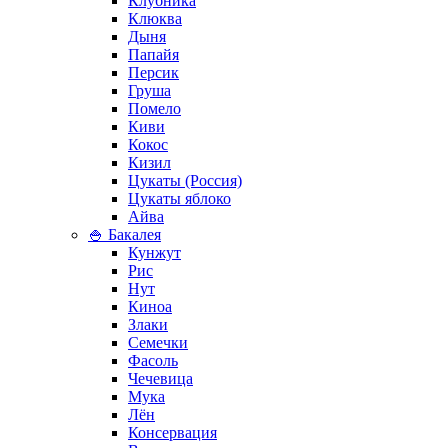
Клубника
Клюква
Дыня
Папайя
Персик
Груша
Помело
Киви
Кокос
Кизил
Цукаты (Россия)
Цукаты яблоко
Айва
🍚 Бакалея
Кунжут
Рис
Нут
Киноа
Злаки
Семечки
Фасоль
Чечевица
Мука
Лён
Консервация