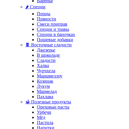
Варенье
🌶️ Специи
Перцы
Пряности
Смеси приправ
Специи и травы
Специи в баночках
Пищевые добавки
🍫 Восточные сладости
Джезерье
В шоколаде
Сладости
Халва
Чурчхела
Маршмеллоу
Козинак
Лукум
Мармелад
Пахлава
🍯 Полезные продукты
Ореховые пасты
Урбечи
Мёд
Пастила
Напитки