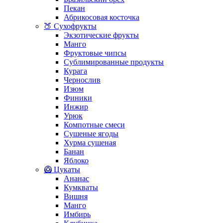
Пекан
Абрикосовая косточка
🍑 Сухофрукты
Экзотические фрукты
Манго
Фруктовые чипсы
Сублимированные продукты
Курага
Чернослив
Изюм
Финики
Инжир
Урюк
Компотные смеси
Сушеные ягоды
Хурма сушеная
Банан
Яблоко
🥝 Цукаты
Ананас
Кумкваты
Вишня
Манго
Имбирь