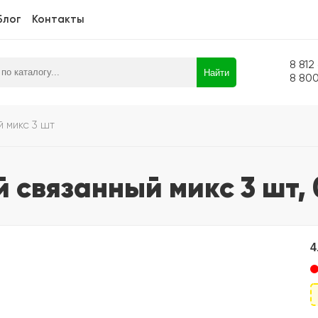
Блог
Контакты
8 812
Найти
8 80
й микс 3 шт
й связанный микс 3 шт,
4