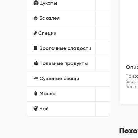
🥝 Цукаты
🍚 Бакалея
🌶️ Специи
🍫 Восточные сладости
🍯 Полезные продукты
Опи
Приоб
🥕 Сушеные овощи
беспл
цене 
🧴 Масло
🍃 Чай
🎁 Подарочные наборы
Похо