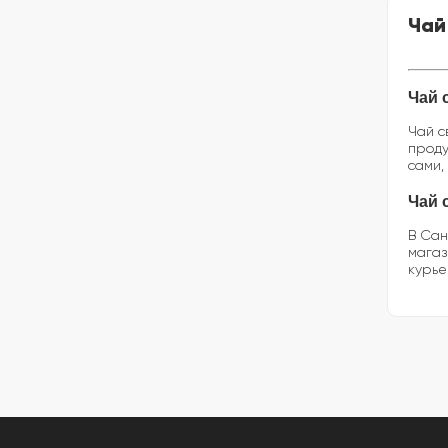
Чай
Чай 
Чай с
проду
сами,
Чай 
В Сан
магаз
курье