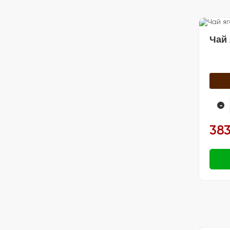
🍽️ Посуда
Чай
-
383