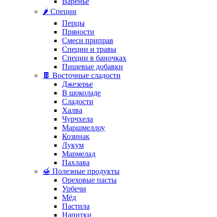
Варенье
🌶️ Специи
Перцы
Пряности
Смеси приправ
Специи и травы
Специи в баночках
Пищевые добавки
🍫 Восточные сладости
Джезерье
В шоколаде
Сладости
Халва
Чурчхела
Маршмеллоу
Козинак
Лукум
Мармелад
Пахлава
🍯 Полезные продукты
Ореховые пасты
Урбечи
Мёд
Пастила
Напитки