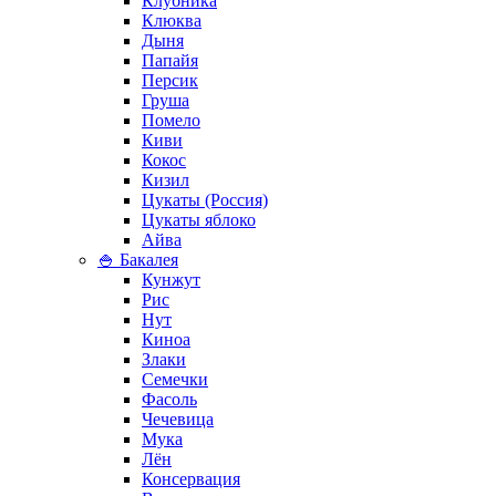
Клубника
Клюква
Дыня
Папайя
Персик
Груша
Помело
Киви
Кокос
Кизил
Цукаты (Россия)
Цукаты яблоко
Айва
🍚 Бакалея
Кунжут
Рис
Нут
Киноа
Злаки
Семечки
Фасоль
Чечевица
Мука
Лён
Консервация