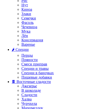
Рис
Нут
Киноа
Злаки
Семечки
Фасоль
Чечевица
Мука
Лён
Консервация
Варенье
🌶️ Специи
Перцы
Пряности
Смеси приправ
Специи и травы
Специи в баночках
Пищевые добавки
🍫 Восточные сладости
Джезерье
В шоколаде
Сладости
Халва
Чурчхела
Маршмеллоу