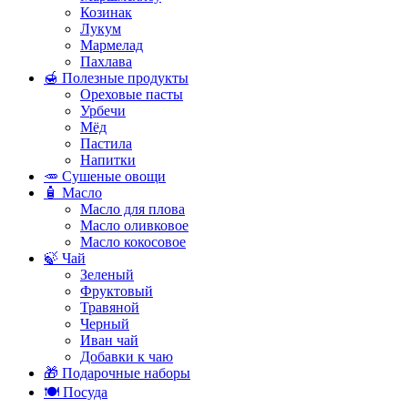
Козинак
Лукум
Мармелад
Пахлава
🍯 Полезные продукты
Ореховые пасты
Урбечи
Мёд
Пастила
Напитки
🥕 Сушеные овощи
🧴 Масло
Масло для плова
Масло оливковое
Масло кокосовое
🍃 Чай
Зеленый
Фруктовый
Травяной
Черный
Иван чай
Добавки к чаю
🎁 Подарочные наборы
🍽️ Посуда