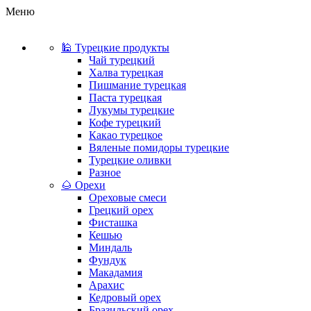
Меню
🕌 Турецкие продукты
Чай турецкий
Халва турецкая
Пишмание турецкая
Паста турецкая
Лукумы турецкие
Кофе турецкий
Какао турецкое
Вяленые помидоры турецкие
Турецкие оливки
Разное
🌰 Орехи
Ореховые смеси
Грецкий орех
Фисташка
Кешью
Миндаль
Фундук
Макадамия
Арахис
Кедровый орех
Бразильский орех