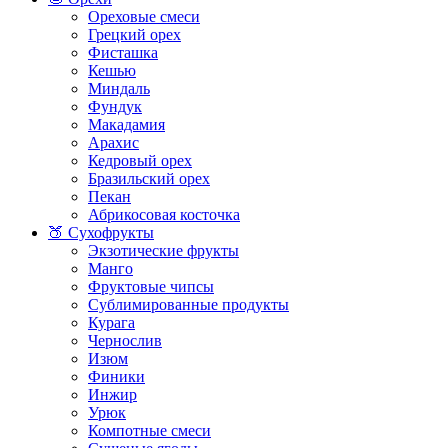
Ореховые смеси
Грецкий орех
Фисташка
Кешью
Миндаль
Фундук
Макадамия
Арахис
Кедровый орех
Бразильский орех
Пекан
Абрикосовая косточка
🍑 Сухофрукты
Экзотические фрукты
Манго
Фруктовые чипсы
Сублимированные продукты
Курага
Чернослив
Изюм
Финики
Инжир
Урюк
Компотные смеси