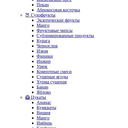
Пекан
Абрикосовая косточка
🍑 Сухофрукты
Экзотические фрукты
Манго
Фруктовые чипсы
Сублимированные продукты
Курага
Чернослив
Изюм
Финики
Инжир
Урюк
Компотные смеси
Сушеные ягоды
Хурма сушеная
Банан
Яблоко
🥝 Цукаты
Ананас
Кумкваты
Вишня
Манго
Имбирь