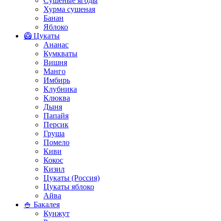
Сушеные ягоды
Хурма сушеная
Банан
Яблоко
🥝 Цукаты
Ананас
Кумкваты
Вишня
Манго
Имбирь
Клубника
Клюква
Дыня
Папайя
Персик
Груша
Помело
Киви
Кокос
Кизил
Цукаты (Россия)
Цукаты яблоко
Айва
🍚 Бакалея
Кунжут