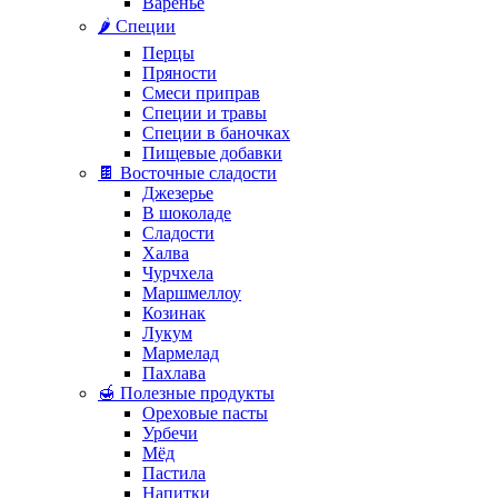
Варенье
🌶️ Специи
Перцы
Пряности
Смеси приправ
Специи и травы
Специи в баночках
Пищевые добавки
🍫 Восточные сладости
Джезерье
В шоколаде
Сладости
Халва
Чурчхела
Маршмеллоу
Козинак
Лукум
Мармелад
Пахлава
🍯 Полезные продукты
Ореховые пасты
Урбечи
Мёд
Пастила
Напитки