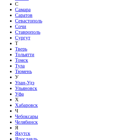
С
Самара
Саратов
Севастополь
Сочи
Ставрополь
Сургут
Т
Тверь
Тольятти
Томск
Тула
Тюмень
У
Улан-Удэ
Ульяновск
Уфа
Х
Хабаровск
Ч
Чебоксары
Челябинск
Я
Якутск
Ярославль