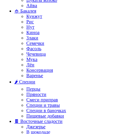
Цукаты яблоко
Айва
🍚 Бакалея
Кунжут
Рис
Нут
Киноа
Злаки
Семечки
Фасоль
Чечевица
Мука
Лён
Консервация
Варенье
🌶️ Специи
Перцы
Пряности
Смеси приправ
Специи и травы
Специи в баночках
Пищевые добавки
🍫 Восточные сладости
Джезерье
В шоколаде