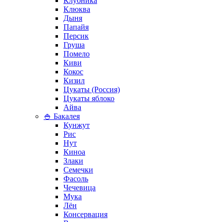
Клубника
Клюква
Дыня
Папайя
Персик
Груша
Помело
Киви
Кокос
Кизил
Цукаты (Россия)
Цукаты яблоко
Айва
🍚 Бакалея
Кунжут
Рис
Нут
Киноа
Злаки
Семечки
Фасоль
Чечевица
Мука
Лён
Консервация