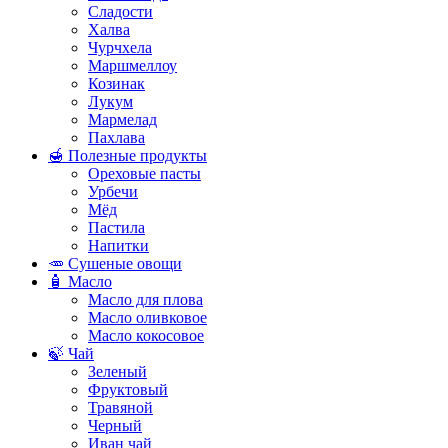
Сладости
Халва
Чурчхела
Маршмеллоу
Козинак
Лукум
Мармелад
Пахлава
🍯 Полезные продукты
Ореховые пасты
Урбечи
Мёд
Пастила
Напитки
🥕 Сушеные овощи
🧴 Масло
Масло для плова
Масло оливковое
Масло кокосовое
🍃 Чай
Зеленый
Фруктовый
Травяной
Черный
Иван чай