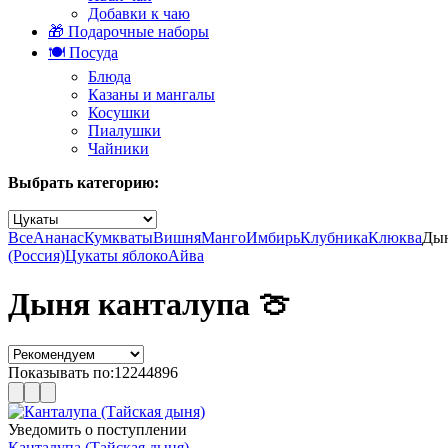
Добавки к чаю
🎁 Подарочные наборы
🍽️ Посуда
Блюда
Казаны и мангалы
Косушки
Пиалушки
Чайники
Выбрать категорию:
Все
Ананас
Кумкваты
Вишня
Манго
Имбирь
Клубника
Клюква
Ды
(Россия)
Цукаты яблоко
Айва
Дыня канталупа 🍈
Показывать по:
12
24
48
96
Уведомить о поступлении
Канталупа (Тайская дыня)