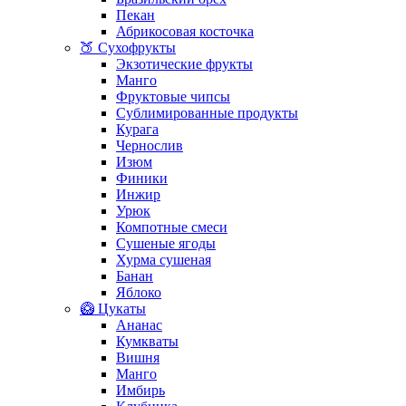
Пекан
Абрикосовая косточка
🍑 Сухофрукты
Экзотические фрукты
Манго
Фруктовые чипсы
Сублимированные продукты
Курага
Чернослив
Изюм
Финики
Инжир
Урюк
Компотные смеси
Сушеные ягоды
Хурма сушеная
Банан
Яблоко
🥝 Цукаты
Ананас
Кумкваты
Вишня
Манго
Имбирь