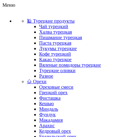
Меню
🕌 Турецкие продукты
Чай турецкий
Халва турецкая
Пишмание турецкая
Паста турецкая
Лукумы турецкие
Кофе турецкий
Какао турецкое
Вяленые помидоры турецкие
Турецкие оливки
Разное
🌰 Орехи
Ореховые смеси
Грецкий орех
Фисташка
Кешью
Миндаль
Фундук
Макадамия
Арахис
Кедровый орех
Бразильский орех