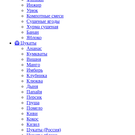
Инжир
Урюк
Компотные смеси
Сушеные ягоды
Хурма сушеная
Банан
Яблоко
🥝 Цукаты
Ананас
Кумкваты
Вишня
Манго
Имбирь
Клубника
Клюква
Дыня
Папайя
Персик
Груша
Помело
Киви
Кокос
Кизил
Цукаты (Россия)