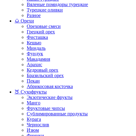
Вяленые помидоры турецкие
Турецкие оливки
Разное
🌰 Орехи
Ореховые смеси
Грецкий орех
Фисташка
Кешью
Миндаль
Фундук
Макадамия
Арахис
Кедровый орех
Бразильский орех
Пекан
Абрикосовая косточка
🍑 Сухофрукты
Экзотические фрукты
Манго
Фруктовые чипсы
Сублимированные продукты
Курага
Чернослив
Изюм
Финики