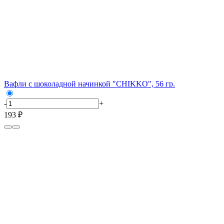
Вафли с шоколадной начинкой "CHIKKO", 56 гр.
-
+
193 ₽