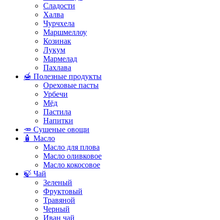
Сладости
Халва
Чурчхела
Маршмеллоу
Козинак
Лукум
Мармелад
Пахлава
🍯 Полезные продукты
Ореховые пасты
Урбечи
Мёд
Пастила
Напитки
🥕 Сушеные овощи
🧴 Масло
Масло для плова
Масло оливковое
Масло кокосовое
🍃 Чай
Зеленый
Фруктовый
Травяной
Черный
Иван чай