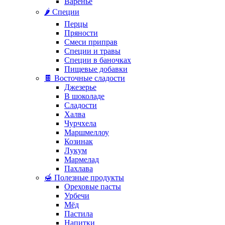
Варенье
🌶️ Специи
Перцы
Пряности
Смеси приправ
Специи и травы
Специи в баночках
Пищевые добавки
🍫 Восточные сладости
Джезерье
В шоколаде
Сладости
Халва
Чурчхела
Маршмеллоу
Козинак
Лукум
Мармелад
Пахлава
🍯 Полезные продукты
Ореховые пасты
Урбечи
Мёд
Пастила
Напитки