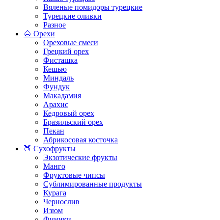
Вяленые помидоры турецкие
Турецкие оливки
Разное
🌰 Орехи
Ореховые смеси
Грецкий орех
Фисташка
Кешью
Миндаль
Фундук
Макадамия
Арахис
Кедровый орех
Бразильский орех
Пекан
Абрикосовая косточка
🍑 Сухофрукты
Экзотические фрукты
Манго
Фруктовые чипсы
Сублимированные продукты
Курага
Чернослив
Изюм
Финики