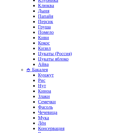
Клубника
Клюква
Дыня
Папайя
Персик
Груша
Помело
Киви
Кокос
Кизил
Цукаты (Россия)
Цукаты яблоко
Айва
🍚 Бакалея
Кунжут
Рис
Нут
Киноа
Злаки
Семечки
Фасоль
Чечевица
Мука
Лён
Консервация