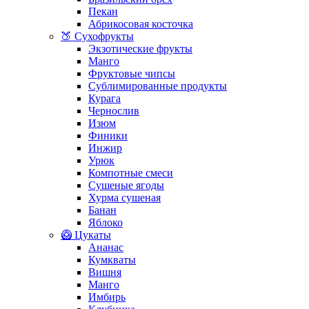
Пекан
Абрикосовая косточка
🍑 Сухофрукты
Экзотические фрукты
Манго
Фруктовые чипсы
Сублимированные продукты
Курага
Чернослив
Изюм
Финики
Инжир
Урюк
Компотные смеси
Сушеные ягоды
Хурма сушеная
Банан
Яблоко
🥝 Цукаты
Ананас
Кумкваты
Вишня
Манго
Имбирь