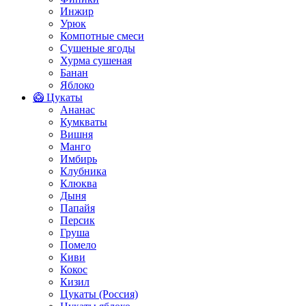
Инжир
Урюк
Компотные смеси
Сушеные ягоды
Хурма сушеная
Банан
Яблоко
🥝 Цукаты
Ананас
Кумкваты
Вишня
Манго
Имбирь
Клубника
Клюква
Дыня
Папайя
Персик
Груша
Помело
Киви
Кокос
Кизил
Цукаты (Россия)