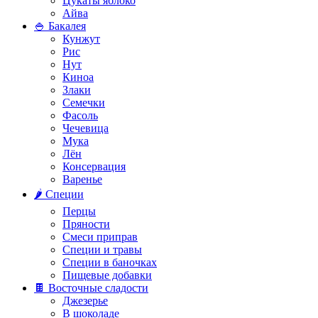
Цукаты яблоко
Айва
🍚 Бакалея
Кунжут
Рис
Нут
Киноа
Злаки
Семечки
Фасоль
Чечевица
Мука
Лён
Консервация
Варенье
🌶️ Специи
Перцы
Пряности
Смеси приправ
Специи и травы
Специи в баночках
Пищевые добавки
🍫 Восточные сладости
Джезерье
В шоколаде