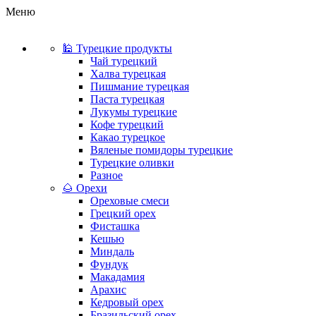
Меню
🕌 Турецкие продукты
Чай турецкий
Халва турецкая
Пишмание турецкая
Паста турецкая
Лукумы турецкие
Кофе турецкий
Какао турецкое
Вяленые помидоры турецкие
Турецкие оливки
Разное
🌰 Орехи
Ореховые смеси
Грецкий орех
Фисташка
Кешью
Миндаль
Фундук
Макадамия
Арахис
Кедровый орех
Бразильский орех